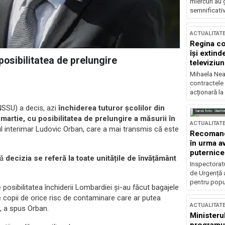
miercuri au 
semnificati
ACTUALITAT
Regina co
își extind
 posibilitatea de prelungire
televiziun
Mihaela Nea
contractele 
acționară la
NSSU) a decis, azi
închiderea tuturor școlilor din
Sursă foto: Shutte
artie, cu posibilitatea de prelungire a măsurii în
ACTUALITAT
l interimar Ludovic Orban, care a mai transmis că este
Recomandă
în urma av
puternice
că
decizia se referă la toate unitățile de învățământ
Inspectoratu
de Urgență 
pentru popula
posibilitatea închiderii Lombardiei și-au făcut bagajele
pe copii de orice risc de contaminare care ar putea
ACTUALITAT
, a spus Orban.
Ministerul