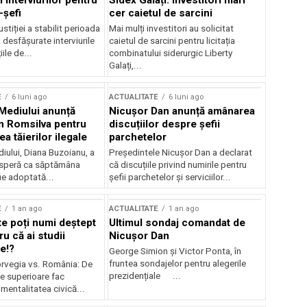
 interviurilor pentru
Sidex Galați: Investitori mari
-șefi
cer caietul de sarcini
stiției a stabilit perioada
Mai mulți investitori au solicitat
i desfășurate interviurile
caietul de sarcini pentru licitația
ile de...
combinatului siderurgic Liberty
Galați,...
E
6 luni ago
ACTUALITATE
6 luni ago
 Mediului anunță
Nicușor Dan anunță amânarea
n Romsilva pentru
discuțiilor despre șefii
 tăierilor ilegale
parchetelor
iului, Diana Buzoianu, a
Președintele Nicușor Dan a declarat
 speră ca săptămâna
că discuțiile privind numirile pentru
fie adoptată...
șefii parchetelor și serviciilor...
E
1 an ago
ACTUALITATE
1 an ago
te poți numi deștept
Ultimul sondaj comandat de
u că ai studii
Nicușor Dan
e!?
George Simion și Victor Ponta, în
fruntea sondajelor pentru alegerile
rvegia vs. România: De
prezidențiale ...
le superioare fac
 mentalitatea civică...