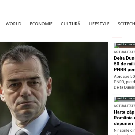
WORLD
ECONOMIE
CULTURĂ
LIFESTYLE
SCITECH
Sursă foto: Shutte
ACTUALITAT
Delta Dun
50 de mil
PNRR pen
esențiale
Aproape 50 
PNRR, pierdu
Delta Dunării
Sursă foto: Shutte
ACTUALITAT
Harta zăp
România c
depuneri 
Ninsorile di