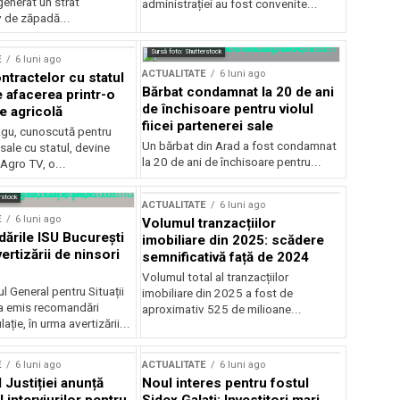
generat un strat
administrației au fost convenite...
v de zăpadă...
Sursă foto: Shutterstock
E
6 luni ago
ACTUALITATE
6 luni ago
ntractelor cu statul
Bărbat condamnat la 20 de ani
e afacerea printr-o
de închisoare pentru violul
e agricolă
fiicei partenerei sale
gu, cunoscută pentru
Un bărbat din Arad a fost condamnat
sale cu statul, devine
la 20 de ani de închisoare pentru...
 Agro TV, o...
rstock
ACTUALITATE
6 luni ago
E
6 luni ago
Volumul tranzacțiilor
rile ISU București
imobiliare din 2025: scădere
ertizării de ninsori
semnificativă față de 2024
Volumul total al tranzacțiilor
l General pentru Situații
imobiliare din 2025 a fost de
a emis recomandări
aproximativ 525 de milioane...
ție, în urma avertizării...
E
6 luni ago
ACTUALITATE
6 luni ago
 Justiției anunță
Noul interes pentru fostul