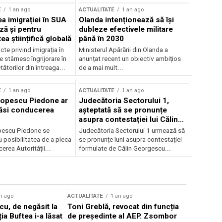
E
1 an ago
ACTUALITATE
1 an ago
a imigrației în SUA
Olanda intenționează să își
ză și pentru
dubleze efectivele militare
a științifică globală
până în 2030
cte privind imigrația în
Ministerul Apărării din Olanda a
e stârnesc îngrijorare în
anunțat recent un obiectiv ambițios
tătorilor din întreaga...
de a mai mult...
E
1 an ago
ACTUALITATE
1 an ago
Popescu Piedone ar
Judecătoria Sectorului 1,
ăsi conducerea
așteptată să se pronunțe
asupra contestației lui Călin
Georgescu privind controlul
pescu Piedone se
Judecătoria Sectorului 1 urmează să
judiciar
 posibilitatea de a pleca
se pronunțe luni asupra contestației
erea Autorității...
formulate de Călin Georgescu...
n ago
ACTUALITATE
1 an ago
ACTUALITATE
u, de negăsit la
Toni Greblă, revocat din funcția
Ilie Boloj
ția Buftea i-a lăsat
de președinte al AEP. Zsombor
alegerilor