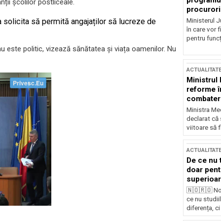
programul
ții școlilor postliceale.
procurori
Ministerul Ju
va solicita să permită angajaților să lucreze de
în care vor f
pentru funcți
t nu este politic, vizează sănătatea și viața oamenilor. Nu
ACTUALITAT
Ministrul
reforme î
combaterea
Ministra Med
declarat că
viitoare să 
ACTUALITAT
De ce nu 
doar pentr
superioar
🇳🇴🇷🇴 No
ce nu studii
diferența, ci