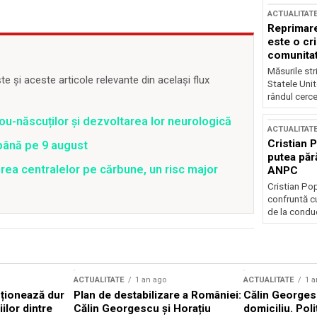
ACTUALITAT
Reprimare
este o cri
comunitate
Măsurile stri
 și aceste articole relevante din același flux
Statele Unit
rândul cerce
ou-născuților și dezvoltarea lor neurologică
ACTUALITAT
Cristian 
 până pe 9 august
putea păr
rea centralelor pe cărbune, un risc major
ANPC
Cristian Po
confruntă cu
de la conduc
ACTUALITATE
1 an ago
ACTUALITATE
1 a
cționează dur
Plan de destabilizare a României:
Călin Georgesc
ilor dintre
Călin Georgescu și Horațiu
domiciliu. Poli