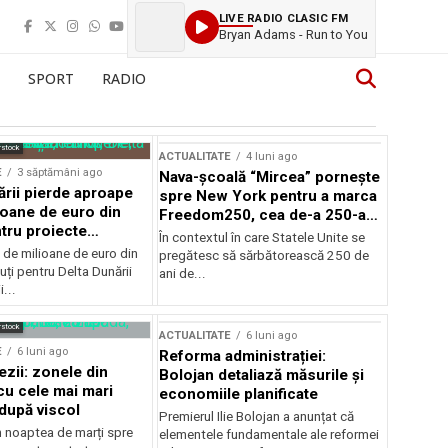
LIVE RADIO CLASIC FM
Bryan Adams - Run to You
SPORT
RADIO
rstock
ACTUALITATE
4 luni ago
E
3 săptămâni ago
Nava-școală “Mircea” pornește
ării pierde aproape
spre New York pentru a marca
ioane de euro din
Freedom250, cea de-a 250-a
tru proiecte
aniversare a Statelor Unite
În contextul în care Statele Unite se
de milioane de euro din
pregătesc să sărbătorească 250 de
ți pentru Delta Dunării
ani de...
...
rstock
ACTUALITATE
6 luni ago
E
6 luni ago
Reforma administrației:
ezii: zonele din
Bolojan detaliază măsurile și
u cele mai mari
economiile planificate
după viscol
Premierul Ilie Bolojan a anunțat că
n noaptea de marți spre
elementele fundamentale ale reformei