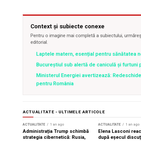
Context și subiecte conexe
Pentru o imagine mai completă a subiectului, urmărește
editorial.
Laptele matern, esențial pentru sănătatea n
Bucureștiul sub alertă de caniculă și furtuni
Ministerul Energiei avertizează: Redeschide
pentru România
ACTUALITATE - ULTIMELE ARTICOLE
ACTUALITATE
1 an ago
ACTUALITATE
1 an ago
Administrația Trump schimbă
Elena Lasconi rea
strategia cibernetică: Rusia,
după eșecul discuți