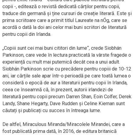
copii -, editează o revistă dedicată cărților pentru copii,
traduce din germană și ține cursuri de creație literară. Este și
prima scriitoare care a primit titlul Laureate na nÓg, care se
acordă o dată la doi ani celor mai buni scriitori de literatură
pentru copii din Irlanda.
„Copiii sunt cei mai buni cititori din lume“, crede Siobhán
Parkinson, care vede în lectura practicată la vârste fragede o
experiență cu mult mai puternică decât cea a unui adult.
Siobhán Parkinson scrie cu precădere pentru copiii de 10-12
ani, iar cărțile sale apar într-o perioadă pe care toată lumea o
consideră o epocă de aur a literaturii pentru copii în Irlanda,
ceea ce înseamnă că, în prezent, autorii irlandezi de
literatură pentru copii precum Darren Shan, Eoin Colfer, Derek
Landy, Shane Hegarty, Dave Rudden și Celine Kiernan sunt
căutați și publicați cu succes în întreaga lume.
De altfel, Miraculous Miranda/Miracolele Mirandei, care a
fost publicată prima dată, în 2016, de editura britanică