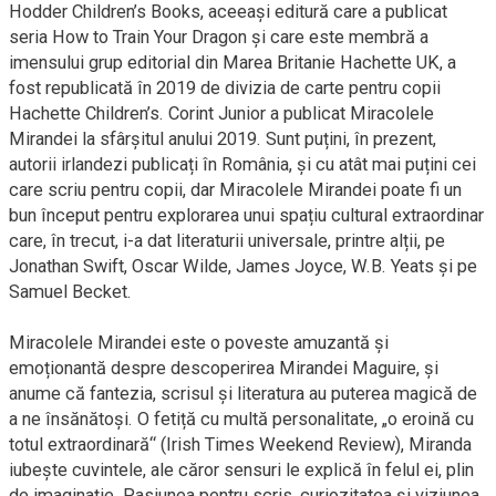
Hodder Children’s Books, aceeași editură care a publicat
seria How to Train Your Dragon și care este membră a
imensului grup editorial din Marea Britanie Hachette UK, a
fost republicată în 2019 de divizia de carte pentru copii
Hachette Children’s. Corint Junior a publicat Miracolele
Mirandei la sfârșitul anului 2019. Sunt puțini, în prezent,
autorii irlandezi publicați în România, și cu atât mai puțini cei
care scriu pentru copii, dar Miracolele Mirandei poate fi un
bun început pentru explorarea unui spațiu cultural extraordinar
care, în trecut, i-a dat literaturii universale, printre alții, pe
Jonathan Swift, Oscar Wilde, James Joyce, W.B. Yeats și pe
Samuel Becket.
Miracolele Mirandei este o poveste amuzantă și
emoționantă despre descoperirea Mirandei Maguire, și
anume că fantezia, scrisul și literatura au puterea magică de
a ne însănătoși. O fetiță cu multă personalitate, „o eroină cu
totul extraordinară“ (Irish Times Weekend Review), Miranda
iubește cuvintele, ale căror sensuri le explică în felul ei, plin
de imaginație. Pasiunea pentru scris, curiozitatea și viziunea