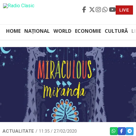
LIVE
HOME
NAȚIONAL
WORLD
ECONOMIE
CULTURĂ
L
ACTUALITATE
11:35 / 27/02/2020
WHATSAPP
FACEBO
TEL