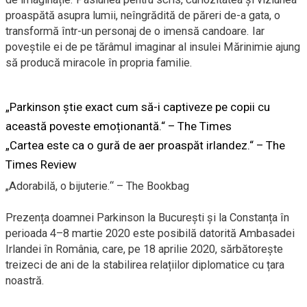
proaspătă asupra lumii, neîngrădită de păreri de-a gata, o
transformă într-un personaj de o imensă candoare. Iar
poveștile ei de pe tărâmul imaginar al insulei Mărinimie ajung
să producă miracole în propria familie.
„Parkinson știe exact cum să-i captiveze pe copii cu
această poveste emoționantă.“ – The Times
„Cartea este ca o gură de aer proaspăt irlandez.“ – The
Times Review
„Adorabilă, o bijuterie.“ – The Bookbag
Prezența doamnei Parkinson la București și la Constanța în
perioada 4–8 martie 2020 este posibilă datorită Ambasadei
Irlandei în România, care, pe 18 aprilie 2020, sărbătorește
treizeci de ani de la stabilirea relațiilor diplomatice cu țara
noastră.