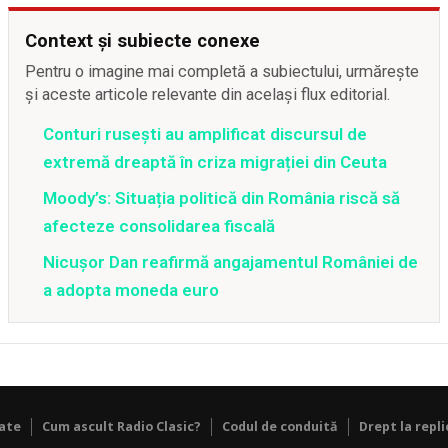
Context și subiecte conexe
Pentru o imagine mai completă a subiectului, urmărește
și aceste articole relevante din același flux editorial.
Conturi rusești au amplificat discursul de
extremă dreaptă în criza migrației din Ceuta
Moody’s: Situația politică din România riscă să
afecteze consolidarea fiscală
Nicușor Dan reafirmă angajamentul României de
a adopta moneda euro
tate
Cum ascult Radio Clasic?
Codul de conduită
Drept la repli