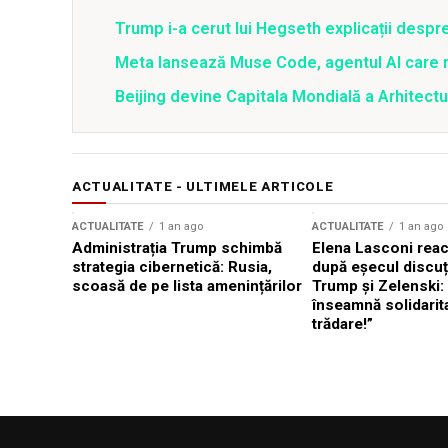
Trump i-a cerut lui Hegseth explicații despr
Meta lansează Muse Code, agentul AI care 
Beijing devine Capitala Mondială a Arhitectu
ACTUALITATE - ULTIMELE ARTICOLE
ACTUALITATE
1 an ago
ACTUALITATE
1 an ago
Administrația Trump schimbă
Elena Lasconi rea
strategia cibernetică: Rusia,
după eșecul discuți
scoasă de pe lista amenințărilor
Trump și Zelenski:
înseamnă solidarit
trădare!”