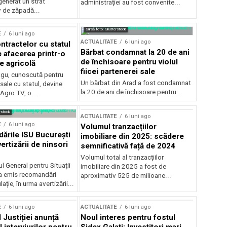
generat un strat
administrației au fost convenite...
v de zăpadă...
Sursă foto: Shutterstock
E
6 luni ago
ACTUALITATE
6 luni ago
ntractelor cu statul
Bărbat condamnat la 20 de ani
e afacerea printr-o
de închisoare pentru violul
e agricolă
fiicei partenerei sale
gu, cunoscută pentru
Un bărbat din Arad a fost condamnat
sale cu statul, devine
la 20 de ani de închisoare pentru...
 Agro TV, o...
rstock
ACTUALITATE
6 luni ago
E
6 luni ago
Volumul tranzacțiilor
rile ISU București
imobiliare din 2025: scădere
ertizării de ninsori
semnificativă față de 2024
Volumul total al tranzacțiilor
l General pentru Situații
imobiliare din 2025 a fost de
a emis recomandări
aproximativ 525 de milioane...
ție, în urma avertizării...
E
6 luni ago
ACTUALITATE
6 luni ago
 Justiției anunță
Noul interes pentru fostul