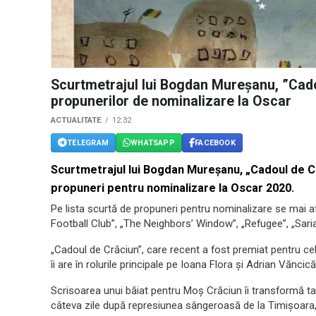
Scurtmetrajul lui Bogdan Mureșanu, ”Cadou
propunerilor de nominalizare la Oscar
ACTUALITATE
12:32
TELEGRAM
WHATSAPP
FACEBOOK
Scurtmetrajul lui Bogdan Mureşanu, „Cadoul de Cră
propuneri pentru nominalizare la Oscar 2020.
Pe lista scurtă de propuneri pentru nominalizare se mai afl
Football Club”, „The Neighbors’ Window”, „Refugee”, „Saria
„Cadoul de Crăciun”, care recent a fost premiat pentru c
îi are în rolurile principale pe Ioana Flora și Adrian Văncică
Scrisoarea unui băiat pentru Moș Crăciun îi transformă tat
câteva zile după represiunea sângeroasă de la Timișoara, ta