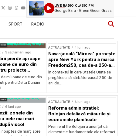
LIVE RADIO CLASIC FM
George Ezra - Green Green Grass
SPORT
RADIO
rstock
ACTUALITATE
4 luni ago
E
3 săptămâni ago
Nava-școală “Mircea” pornește
ării pierde aproape
spre New York pentru a marca
ioane de euro din
Freedom250, cea de-a 250-a
tru proiecte
aniversare a Statelor Unite
În contextul în care Statele Unite se
de milioane de euro din
pregătesc să sărbătorească 250 de
ți pentru Delta Dunării
ani de...
...
rstock
ACTUALITATE
6 luni ago
E
6 luni ago
Reforma administrației:
ezii: zonele din
Bolojan detaliază măsurile și
u cele mai mari
economiile planificate
după viscol
Premierul Ilie Bolojan a anunțat că
n noaptea de marți spre
elementele fundamentale ale reformei