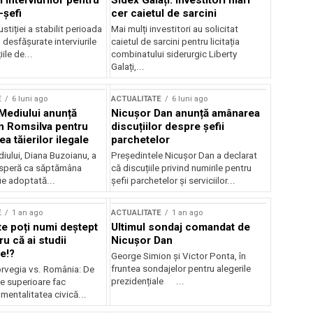
 interviurilor pentru
Sidex Galați: Investitori mari
-șefi
cer caietul de sarcini
stiției a stabilit perioada
Mai mulți investitori au solicitat
i desfășurate interviurile
caietul de sarcini pentru licitația
ile de...
combinatului siderurgic Liberty
Galați,...
E
6 luni ago
ACTUALITATE
6 luni ago
 Mediului anunță
Nicușor Dan anunță amânarea
n Romsilva pentru
discuțiilor despre șefii
 tăierilor ilegale
parchetelor
iului, Diana Buzoianu, a
Președintele Nicușor Dan a declarat
 speră ca săptămâna
că discuțiile privind numirile pentru
fie adoptată...
șefii parchetelor și serviciilor...
E
1 an ago
ACTUALITATE
1 an ago
te poți numi deștept
Ultimul sondaj comandat de
u că ai studii
Nicușor Dan
e!?
George Simion și Victor Ponta, în
fruntea sondajelor pentru alegerile
rvegia vs. România: De
prezidențiale ...
le superioare fac
 mentalitatea civică...