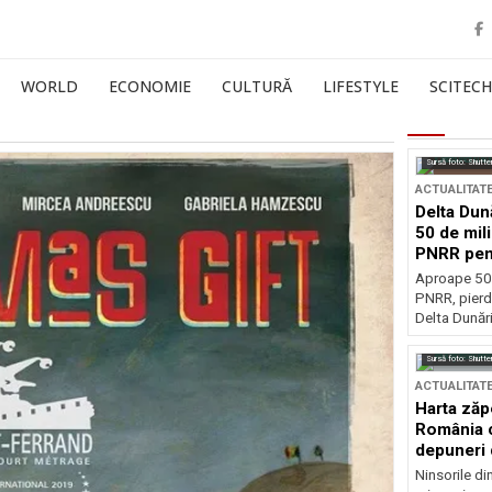
WORLD
ECONOMIE
CULTURĂ
LIFESTYLE
SCITECH
Sursă foto: Shutte
ACTUALITAT
Delta Dun
50 de mil
PNRR pen
esențiale
Aproape 50 
PNRR, pierdu
Delta Dunării
Sursă foto: Shutte
ACTUALITAT
Harta zăp
România c
depuneri 
Ninsorile di