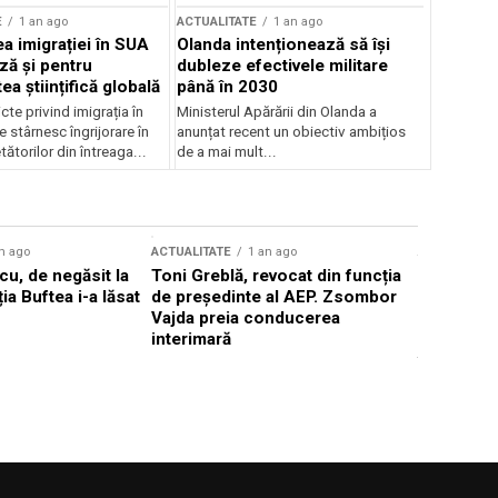
E
1 an ago
ACTUALITATE
1 an ago
a imigrației în SUA
Olanda intenționează să își
ză și pentru
dubleze efectivele militare
a științifică globală
până în 2030
cte privind imigrația în
Ministerul Apărării din Olanda a
e stârnesc îngrijorare în
anunțat recent un obiectiv ambițios
tătorilor din întreaga...
de a mai mult...
n ago
ACTUALITATE
1 an ago
ACTUALITATE
u, de negăsit la
Toni Greblă, revocat din funcția
Ilie Boloj
ția Buftea i-a lăsat
de președinte al AEP. Zsombor
alegerilor
Vajda preia conducerea
constituți
interimară
concentră
viitoarelo