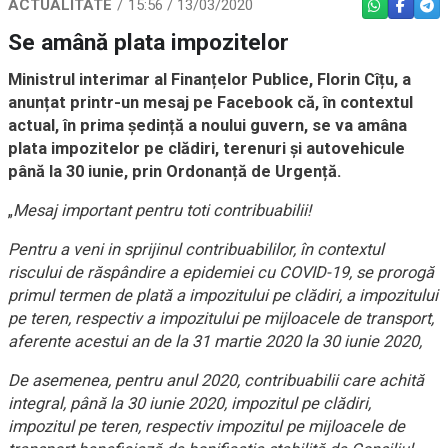
ACTUALITATE
15:56 / 13/03/2020
WHATSAPP
FACEBO
TEL
Se amână plata impozitelor
Ministrul interimar al Finanțelor Publice, Florin Cîțu, a
anunțat printr-un mesaj pe Facebook că, în contextul
actual, în prima ședință a noului guvern, se va amâna
plata impozitelor pe clădiri, terenuri și autovehicule
până la 30 iunie, prin Ordonanță de Urgență.
„
Mesaj important pentru toti contribuabilii!
Pentru a veni in sprijinul contribuabililor, în contextul
riscului de răspândire a epidemiei cu COVID-19, se prorogă
primul termen de plată a impozitului pe clădiri, a impozitului
pe teren, respectiv a impozitului pe mijloacele de transport,
aferente acestui an de la 31 martie 2020 la 30 iunie 2020,
De asemenea, pentru anul 2020, contribuabilii care achită
integral, până la 30 iunie 2020, impozitul pe clădiri,
impozitul pe teren, respectiv impozitul pe mijloacele de