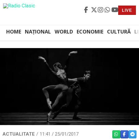
LIVE
HOME
NAȚIONAL
WORLD
ECONOMIE
CULTURĂ
L
ACTUALITATE
11:41 / 25/01/2017
WHATSAPP
FACEBO
TEL