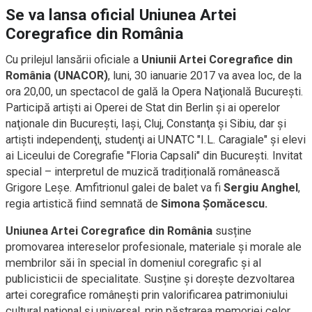
Se va lansa oficial Uniunea Artei
Coregrafice din România
Cu prilejul lansării oficiale a
Uniunii Artei Coregrafice din
România (UNACOR)
, luni, 30 ianuarie 2017 va avea loc, de la
ora 20,00, un spectacol de gală la Opera Naţională Bucureşti.
Participă artişti ai Operei de Stat din Berlin şi ai operelor
naţionale din Bucureşti, Iaşi, Cluj, Constanţa şi Sibiu, dar şi
artişti independenţi, studenţi ai UNATC "I.L. Caragiale" şi elevi
ai Liceului de Coregrafie "Floria Capsali" din Bucureşti. Invitat
special – interpretul de muzică tradițională românească
Grigore Leșe. Amfitrionul galei de balet va fi
Sergiu Anghel
,
regia artistică fiind semnată de
Simona Șomăcescu.
Uniunea Artei Coregrafice din România
susține
promovarea intereselor profesionale, materiale și morale ale
membrilor săi în special în domeniul coregrafic și al
publicisticii de specialitate. Susține și dorește dezvoltarea
artei coregrafice românești prin valorificarea patrimoniului
cultural național și universal, prin păstrarea memoriei celor