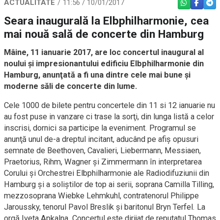
ACTUALITATE
11:56 / 10/01/2017
WHATSAPP
FACEBO
TEL
Seara inaugurală la Elbphilharmonie, cea
mai nouă sală de concerte din Hamburg
Mâine, 11 ianuarie 2017, are loc concertul inaugural al
noului şi impresionantului edificiu Elbphilharmonie din
Hamburg, anunţată a fi una dintre cele mai bune şi
moderne săli de concerte din lume.
Cele 1000 de bilete pentru concertele din 11 si 12 ianuarie nu
au fost puse in vanzare ci trase la sorţi, din lunga listă a celor
inscrisi, dornici sa participe la eveniment. Programul se
anunţă unul de-a dreptul incitant, aducând pe afiş opusuri
semnate de Beethoven, Cavalieri, Liebermann, Messiaen,
Praetorius, Rihm, Wagner şi Zimmermann în interpretarea
Corului şi Orchestrei Elbphilharmonie ale Radiodifuziunii din
Hamburg şi a soliştilor de top ai serii, soprana Camilla Tilling,
mezzosoprana Wiebke Lehmkuhl, contratenorul Philippe
Jaroussky, tenorul Pavol Breslik şi baritonul Bryn Terfel. La
orgă Iveta Apkalna. Concertul este dirijat de reputatul Thomas