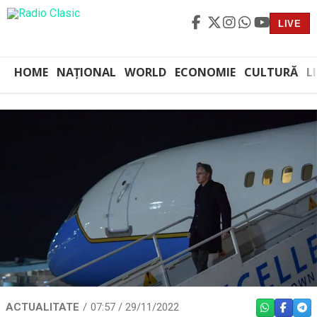
LIVE
HOME
NAȚIONAL
WORLD
ECONOMIE
CULTURĂ
L
ACTUALITATE
07:57 / 29/11/2022
WHATSAPP
FACEBO
TEL