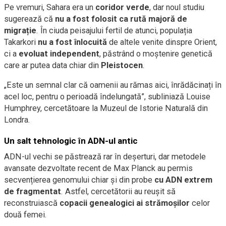
Pe vremuri, Sahara era un
coridor verde
, dar noul studiu
sugerează că
nu a fost folosit ca rută majoră de
migrație
. În ciuda peisajului fertil de atunci, populația
Takarkori
nu a fost înlocuită
de altele venite dinspre Orient,
ci a
evoluat independent
, păstrând o moștenire genetică
care ar putea data chiar din
Pleistocen
.
„Este un semnal clar că oamenii au rămas aici, înrădăcinați în
acel loc, pentru o perioadă îndelungată”, subliniază Louise
Humphrey, cercetătoare la Muzeul de Istorie Naturală din
Londra.
Un salt tehnologic în ADN-ul antic
ADN-ul vechi se păstrează rar în deșerturi, dar metodele
avansate dezvoltate recent de Max Planck au permis
secvențierea genomului chiar și din probe
cu ADN extrem
de fragmentat
. Astfel, cercetătorii au reușit să
reconstruiască
copacii genealogici ai strămoșilor
celor
două femei.