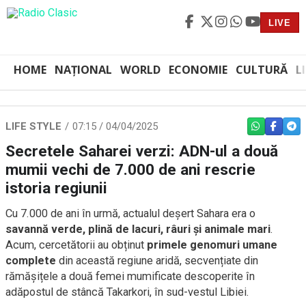
LIVE
HOME
NAȚIONAL
WORLD
ECONOMIE
CULTURĂ
L
LIFE STYLE
07:15 / 04/04/2025
WHATSAPP
FACEBO
TEL
Secretele Saharei verzi: ADN-ul a două
mumii vechi de 7.000 de ani rescrie
istoria regiunii
Cu 7.000 de ani în urmă, actualul deșert Sahara era o
savannă verde, plină de lacuri, râuri și animale mari
.
Acum, cercetătorii au obținut
primele genomuri umane
complete
din această regiune aridă, secvențiate din
rămășițele a două femei mumificate descoperite în
adăpostul de stâncă Takarkori, în sud-vestul Libiei.