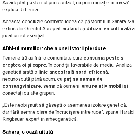
Au adoptat păstoritul prin contact, nu prin migrație în masă”,
explică di Lernia.
Această concluzie combate ideea că păstoritul în Sahara s-a
extins din Orientul Apropiat, arătând că
difuzarea culturală
a
jucat un rol esențial.
ADN-ul mumiilor: cheia unei istorii pierdute
Femeile trăiau într-o comunitate care
consuma pește și
creștea oi și capre
, în condiții favorabile de mediu. Analiza
genetică arată o
linie ancestrală nord-africană
,
necunoscută până acum, cu
puține semne de
consangvinizare
, semn că oamenii erau
relativ mobili
și
conectați cu alte grupuri.
„Este neobișnuit să găsești o asemenea izolare genetică,
dar fără semne clare de încrucișare între rude”, spune Harald
Ringbauer, expert în arheogenetică.
Sahara, o oază uitată