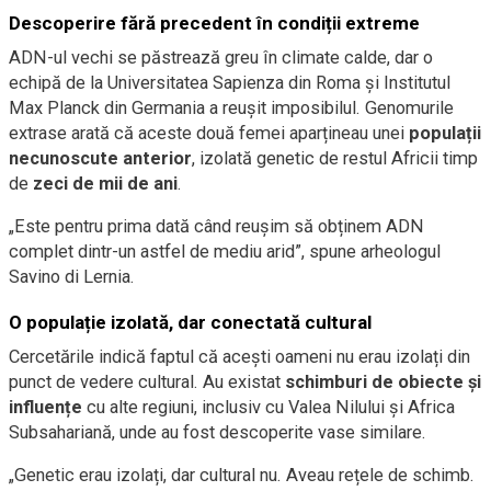
Descoperire fără precedent în condiții extreme
ADN-ul vechi se păstrează greu în climate calde, dar o
echipă de la Universitatea Sapienza din Roma și Institutul
Max Planck din Germania a reușit imposibilul. Genomurile
extrase arată că aceste două femei aparțineau unei
populații
necunoscute anterior
, izolată genetic de restul Africii timp
de
zeci de mii de ani
.
„Este pentru prima dată când reușim să obținem ADN
complet dintr-un astfel de mediu arid”, spune arheologul
Savino di Lernia.
O populație izolată, dar conectată cultural
Cercetările indică faptul că acești oameni nu erau izolați din
punct de vedere cultural. Au existat
schimburi de obiecte și
influențe
cu alte regiuni, inclusiv cu Valea Nilului și Africa
Subsahariană, unde au fost descoperite vase similare.
„Genetic erau izolați, dar cultural nu. Aveau rețele de schimb.