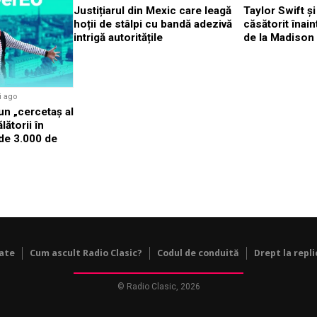
Justițiarul din Mexic care leagă
Taylor Swift și
hoții de stâlpi cu bandă adezivă
căsătorit înai
intrigă autoritățile
de la Madison
i ago
n „cercetaș al
lătorii în
 de 3.000 de
tate
Cum ascult Radio Clasic?
Codul de conduită
Drept la repli
© Radio Clasic, 2026