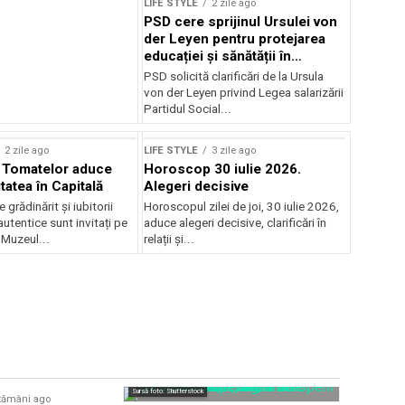
LIFE STYLE
2 zile ago
PSD cere sprijinul Ursulei von
der Leyen pentru protejarea
educației și sănătății în
reforma salarială
PSD solicită clarificări de la Ursula
von der Leyen privind Legea salarizării
Partidul Social...
2 zile ago
LIFE STYLE
3 zile ago
l Tomatelor aduce
Horoscop 30 iulie 2026.
tatea în Capitală
Alegeri decisive
 grădinărit și iubitorii
Horoscopul zilei de joi, 30 iulie 2026,
utentice sunt invitați pe
aduce alegeri decisive, clarificări în
 Muzeul...
relații și...
Sursă foto: Shutte
Sursă foto: Shutterstock
tămâni ago
LIFE STYLE