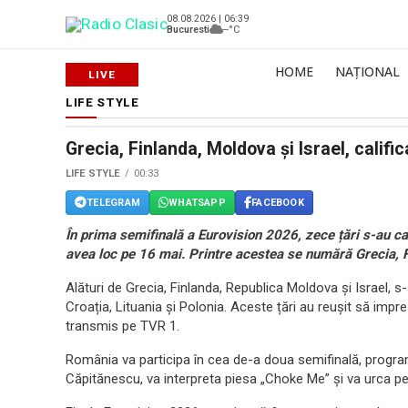
08.08.2026 | 06:39
Bucuresti
--°C
HOME
NAȚIONAL
LIFE STYLE
Grecia, Finlanda, Moldova și Israel, califi
LIFE STYLE
00:33
TELEGRAM
WHATSAPP
FACEBOOK
În prima semifinală a Eurovision 2026, zece țări s-au cal
avea loc pe 16 mai. Printre acestea se numără Grecia, F
Alături de Grecia, Finlanda, Republica Moldova și Israel, s-a
Croația, Lituania și Polonia. Aceste țări au reușit să impre
transmis pe TVR 1.
România va participa în cea de-a doua semifinală, program
Căpitănescu, va interpreta piesa „Choke Me” și va urca pe