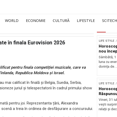
WORLD
ECONOMIE
CULTURĂ
LIFESTYLE
SCITECH
LIFE STYLE
cate în finala Eurovision 2026
Horoscop
nou încep
Sâmbătă, 1
luna cu ener
dorința de..
ificat pentru finala competiției muzicale, care va
inlanda, Republica Moldova și Israel.
u mai calificat în finală și Belgia, Suedia, Serbia,
LIFE STYLE
sioneze juriul și telespectatorii în cadrul primului show
Horoscop 
Răspunsur
Vineri, 31 i
ată pentru joi. Reprezentanta țării, Alexandra
vești surprin
 scenă a treia în ordinea de desfășurare a concursului.
relații și deci