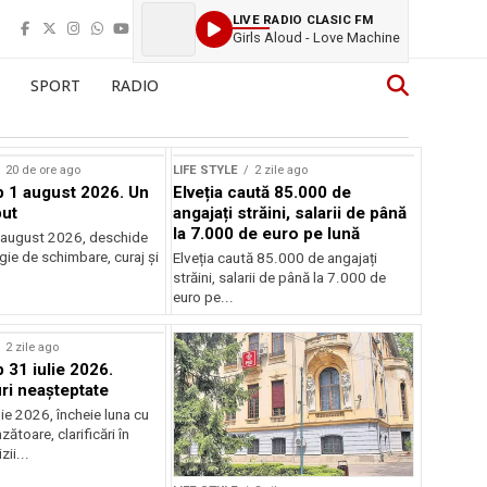
LIVE RADIO CLASIC FM
Girls Aloud - Love Machine
SPORT
RADIO
20 de ore ago
LIFE STYLE
2 zile ago
 1 august 2026. Un
Elveția caută 85.000 de
ut
angajați străini, salarii de până
la 7.000 de euro pe lună
 august 2026, deschide
gie de schimbare, curaj și
Elveția caută 85.000 de angajați
.
străini, salarii de până la 7.000 de
euro pe...
2 zile ago
31 iulie 2026.
i neașteptate
ulie 2026, încheie luna cu
zătoare, clarificări în
zii...