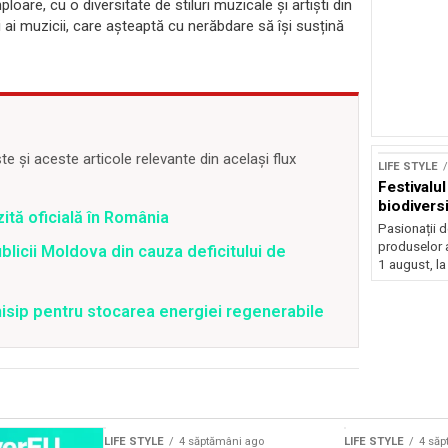
are, cu o diversitate de stiluri muzicale și artiști din
ai muzicii, care așteaptă cu nerăbdare să își susțină
 și aceste articole relevante din același flux
LIFE STYLE
Festivalu
biodiversi
zită oficială în România
Pasionații de
produselor a
blicii Moldova din cauza deficitului de
1 august, la
isip pentru stocarea energiei regenerabile
LIFE STYLE
4 săptămâni ago
LIFE STYLE
4 săp