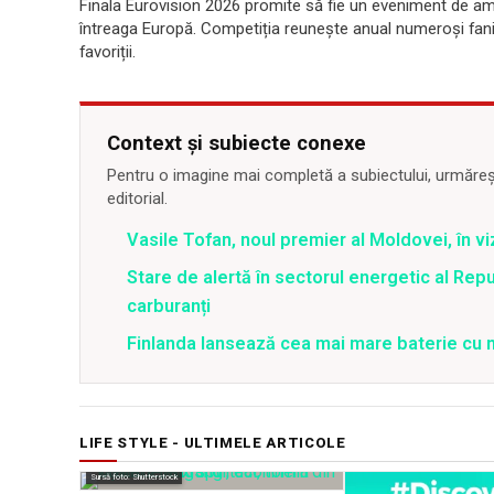
Finala Eurovision 2026 promite să fie un eveniment de amplo
întreaga Europă. Competiția reunește anual numeroși fani 
favoriții.
Context și subiecte conexe
Pentru o imagine mai completă a subiectului, urmărește
editorial.
Vasile Tofan, noul premier al Moldovei, în vi
Stare de alertă în sectorul energetic al Repu
carburanți
Finlanda lansează cea mai mare baterie cu n
LIFE STYLE - ULTIMELE ARTICOLE
Sursă foto: Shutterstock