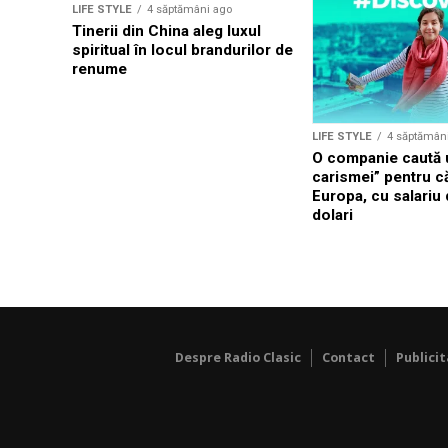
LIFE STYLE
4 săptămâni ago
Tinerii din China aleg luxul
spiritual în locul brandurilor de
renume
LIFE STYLE
4 săptămân
O companie caută u
carismei” pentru că
Europa, cu salariu
dolari
Despre Radio Clasic
Contact
Publici