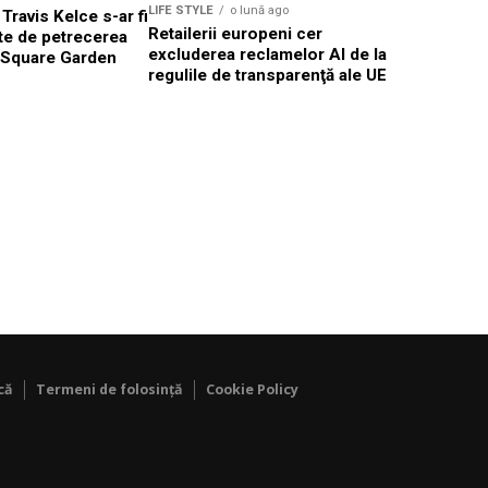
LIFE STYLE
o lună ago
 Travis Kelce s-ar fi
Românii a
Retailerii europeni cer
nte de petrecerea
secondhan
excluderea reclamelor AI de la
 Square Garden
criza ec
regulile de transparenţă ale UE
că
Termeni de folosință
Cookie Policy