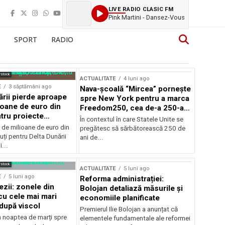
LIVE RADIO CLASIC FM
Pink Martini - Dansez-Vous
SPORT
RADIO
rstock
ACTUALITATE
4 luni ago
E
3 săptămâni ago
Nava-școală “Mircea” pornește
ării pierde aproape
spre New York pentru a marca
ioane de euro din
Freedom250, cea de-a 250-a
tru proiecte
aniversare a Statelor Unite
În contextul în care Statele Unite se
de milioane de euro din
pregătesc să sărbătorească 250 de
ți pentru Delta Dunării
ani de...
...
rstock
ACTUALITATE
5 luni ago
E
5 luni ago
Reforma administrației:
ezii: zonele din
Bolojan detaliază măsurile și
u cele mai mari
economiile planificate
după viscol
Premierul Ilie Bolojan a anunțat că
n noaptea de marți spre
elementele fundamentale ale reformei