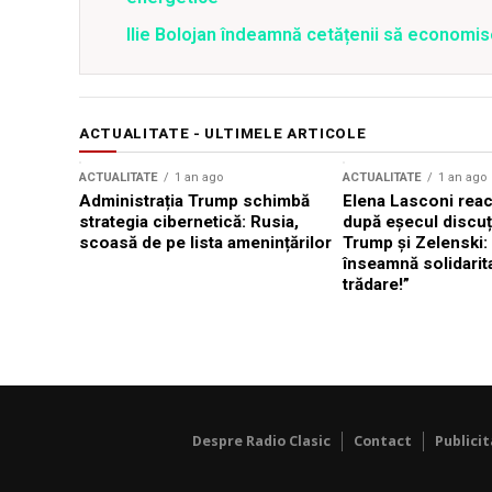
Ilie Bolojan îndeamnă cetățenii să economis
ACTUALITATE - ULTIMELE ARTICOLE
ACTUALITATE
1 an ago
ACTUALITATE
1 an ago
Administrația Trump schimbă
Elena Lasconi rea
strategia cibernetică: Rusia,
după eșecul discuți
scoasă de pe lista amenințărilor
Trump și Zelenski:
înseamnă solidarit
trădare!”
Despre Radio Clasic
Contact
Publici