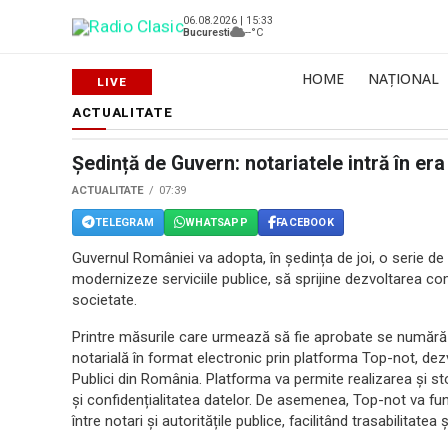
06.08.2026 | 15:33
Bucuresti
--°C
HOME
NAȚIONAL
ACTUALITATE
Ședință de Guvern: notariatele intră în era 
ACTUALITATE
07:39
TELEGRAM
WHATSAPP
FACEBOOK
Guvernul României va adopta, în ședința de joi, o serie de
modernizeze serviciile publice, să sprijine dezvoltarea c
societate.
Printre măsurile care urmează să fie aprobate se numără 
notarială în format electronic prin platforma Top-not, dez
Publici din România. Platforma va permite realizarea și st
și confidențialitatea datelor. De asemenea, Top-not va fu
între notari și autoritățile publice, facilitând trasabilitate