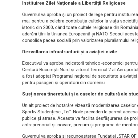
Instituirea Zilei Naționale a Libertății Religioase
Guvernul va aproba și un proiect de lege pentru instituirea Z
mai, pentru a celebra contribuția cultelor la viața socie
istoric din 2000, când toate cultele religioase din Româ
aderării țării la Uniunea Europeană și NATO. Scopul acestei
consolida pacea socială prin valorizarea pluralismului reli
Dezvoltarea infrastructurii și a aviației civile
Executivul va aproba indicatorii tehnico-economici pentru 
Centură București Nord și viitorul Terminal 2 al Aeroportul
a fost adoptat Programul național de securitate a aviației
pentru pasageri și operatorii din domeniu.
Susținerea tineretului și a caselor de cultură ale stu
Un alt proiect de hotărâre vizează modernizarea caselor de
Sportiv Studențesc „Tei”. Noile prevederi le permit acces
publice și atrase. Aceasta va facilita desfășurarea de proie
antreprenoriat și inovare, precum și programe de mentorat
Guvernul va aproba și recunoașterea Fundației „STAR OF H