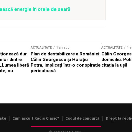
ească energie în orele de seară
ACTUALITATE
1 an ago
ACTUALITATE
1 a
cționează dur
Plan de destabilizare a României:
Călin Georgesc
ilor dintre
Călin Georgescu și Horațiu
domiciliu. Poli
 „Lumea liberă
Potra, implicați într-o conspirație
citația la ușă
ate, nu
periculoasă
tate
Cum ascult Radio Clasic?
Codul de conduită
Drept la repli