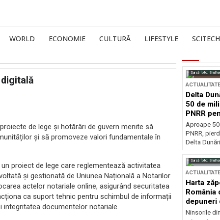
WORLD
ECONOMIE
CULTURĂ
LIFESTYLE
SCITECH
Sursă foto: Shutte
digitală
ACTUALITAT
Delta Dun
50 de mil
PNRR pen
esențiale
Aproape 50 
 proiecte de lege și hotărâri de guvern menite să
PNRR, pierdu
omunităților și să promoveze valori fundamentale în
Delta Dunării
Sursă foto: Shutte
un proiect de lege care reglementează activitatea
ACTUALITAT
voltată și gestionată de Uniunea Națională a Notarilor
Harta zăp
ocarea actelor notariale online, asigurând securitatea
România c
ncționa ca suport tehnic pentru schimbul de informații
depuneri 
a și integritatea documentelor notariale.
Ninsorile di