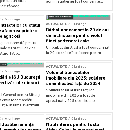
generat un strat
administrației au fost convenite...
v de zăpadă...
Sursă foto: Shutterstock
E
5 luni ago
ACTUALITATE
5 luni ago
ntractelor cu statul
Bărbat condamnat la 20 de ani
e afacerea printr-o
de închisoare pentru violul
e agricolă
fiicei partenerei sale
gu, cunoscută pentru
Un bărbat din Arad a fost condamnat
sale cu statul, devine
la 20 de ani de închisoare pentru...
 Agro TV, o...
rstock
ACTUALITATE
5 luni ago
E
5 luni ago
Volumul tranzacțiilor
rile ISU București
imobiliare din 2025: scădere
ertizării de ninsori
semnificativă față de 2024
Volumul total al tranzacțiilor
l General pentru Situații
imobiliare din 2025 a fost de
a emis recomandări
aproximativ 525 de milioane...
ție, în urma avertizării...
E
6 luni ago
ACTUALITATE
6 luni ago
 Justiției anunță
Noul interes pentru fostul