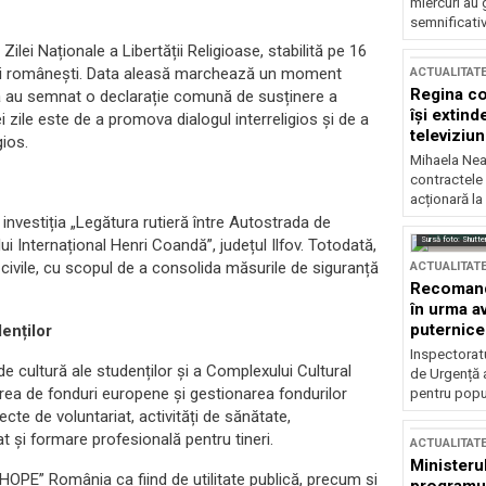
miercuri au 
semnificati
ilei Naționale a Libertății Religioase, stabilită pe 16
tății românești. Data aleasă marchează un moment
ACTUALITAT
Regina co
nia au semnat o declarație comună de susținere a
își extind
 zile este de a promova dialogul interreligios și de a
televiziun
gios.
Mihaela Nea
contractele 
acționară la
investiția „Legătura rutieră între Autostrada de
Sursă foto: Shutte
ui Internațional Henri Coandă”, județul Ilfov. Totodată,
 civile, cu scopul de a consolida măsurile de siguranță
ACTUALITAT
Recomandă
în urma av
puternice
denților
Inspectoratu
 cultură ale studenților și a Complexului Cultural
de Urgență 
area de fonduri europene și gestionarea fondurilor
pentru popula
cte de voluntariat, activități de sănătate,
 și formare profesională pentru tineri.
ACTUALITAT
Ministerul
OPE” România ca fiind de utilitate publică, precum și