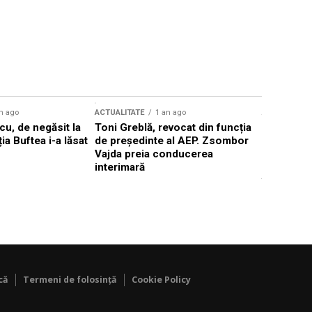
n ago
ACTUALITATE
1 an ago
ACTUALITATE
u, de negăsit la
Toni Greblă, revocat din funcția
Ilie Boloj
ția Buftea i-a lăsat
de președinte al AEP. Zsombor
alegerilor
Vajda preia conducerea
constituți
interimară
concentră
viitoarelo
că
Termeni de folosință
Cookie Policy