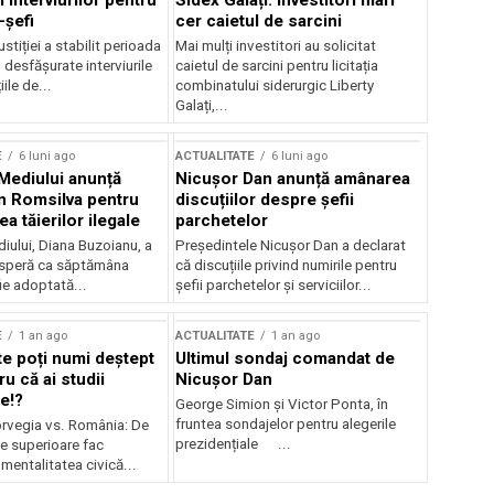
 interviurilor pentru
Sidex Galați: Investitori mari
-șefi
cer caietul de sarcini
stiției a stabilit perioada
Mai mulți investitori au solicitat
i desfășurate interviurile
caietul de sarcini pentru licitația
ile de...
combinatului siderurgic Liberty
Galați,...
E
6 luni ago
ACTUALITATE
6 luni ago
 Mediului anunță
Nicușor Dan anunță amânarea
n Romsilva pentru
discuțiilor despre șefii
 tăierilor ilegale
parchetelor
iului, Diana Buzoianu, a
Președintele Nicușor Dan a declarat
 speră ca săptămâna
că discuțiile privind numirile pentru
fie adoptată...
șefii parchetelor și serviciilor...
E
1 an ago
ACTUALITATE
1 an ago
te poți numi deștept
Ultimul sondaj comandat de
u că ai studii
Nicușor Dan
e!?
George Simion și Victor Ponta, în
fruntea sondajelor pentru alegerile
rvegia vs. România: De
prezidențiale ...
le superioare fac
 mentalitatea civică...