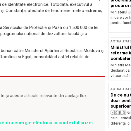
programul
 de identitate electronice. Totodată, executivul a
procurori
ud și Constanța, afectate de fenomene meteo extreme,
Ministerul Ju
în care vor f
pentru funcți
erviciului de Protecție și Pază cu 1.500.000 de lei
programului național de dezvoltare locală și a
ACTUALITAT
Ministrul
 bunuri către Ministerul Apărării al Republicii Moldova și
reforme î
ânia și Egipt, consolidând astfel relațiile de
combaterea
Ministra Med
declarat că
viitoare să 
ACTUALITAT
De ce nu 
 și aceste articole relevante din același flux
doar pentr
superioar
🇳🇴🇷🇴 No
ce nu studii
entru energie electrică în contextul crizei
diferența, ci