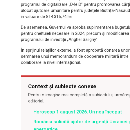
programul de digitalizare „D4eID” pentru promovarea cărții
alocat ajutoare umanitare pentru județele Bistrița-Năsă
în valoare de 814.316,74 lei.
De asemenea, Guvernul va aproba suplimentarea bugetului S
pentru cheltuieli necesare în 2024, precum și modificarea 
programului de investiții „Anghel Saligny”.
În sprijinul relațiilor externe, a fost aprobată donarea unor
semnarea unui memorandum de cooperare militară între Rom
colaborare la nivel internațional.
Context și subiecte conexe
Pentru o imagine mai completă a subiectului, urmărește
editorial.
Horoscop 1 august 2026. Un nou început
România solicită ajutor de urgență Ucrainei p
energetice