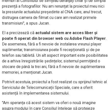
membri ai Consiliului se simțeau deranjați chiar și de simpla
prezență a fotografilor. Nu am renunțat la proiectul meu nici
la presiunile actualului președinte al CNA care, anul trecut,
distrugea camera de filmat cu care am realizat primele
transmisiuni", a spus Jucan.
El a precizează că
actualul sistem are acces liber și
poate fi operat din browser web cu Adobe Flash Player
.
De asemenea, fără a fi nevoie de instalarea vreunui player
suplimentar, transmisiunea poate fi recepționată și de pe
telefon sau tabletă. Un alt aspect important este posibilitatea
de a arhiva înregistrările ședințelor, sistemul permițând o
stocare de până la trei ani, fără a fi nevoie de suplimentarea
memoriei, a menționat Jucan.
Potrivit acestuia, proiectul a fost realizat cu sprijinul tehnic al
Serviciului de Telecomunicații Speciale, care a oferit
asistență în implementarea sistemului.
"Am speranța că acest sistem va oferi o nouă imagine
asupra modului în care Consiliul înțelege să protejeze