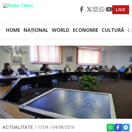
LIVE
HOME
NAȚIONAL
WORLD
ECONOMIE
CULTURĂ
L
ACTUALITATE
13:04 / 04/08/2016
WHATSAPP
FACEBO
TEL