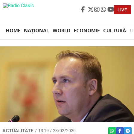
LIVE
HOME
NAȚIONAL
WORLD
ECONOMIE
CULTURĂ
L
ACTUALITATE
13:19 / 28/02/2020
WHATSAPP
FACEBO
TEL