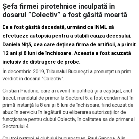
Șefa firmei pirotehnice inculpată în
dosarul ”Colectiv” a fost găsită moartă
Ea a fost găsită decedată, urmând ca INML să
efectueze autopsia pentru a stabili cauza decesului.
Daniela Niță, cea care deținea firma de artificii, a primit
12 ani și 8 luni de închisoare. Aceasta a fost acuzată
inclusiv de distrugere de probe.
În decembrie 2019, Tribunalul București a pronunțat un prim
verdict în dosarul ”Colectiv”.
Cristian Piedone, care a revenit în politică și a câștigat, anul
trecut, mandatul de primar la Sectorul 5, a fost condamnat în
primă instanță la 8 ani și 6 luni de închisoare, fiind acuzat de
abuz în serviciu în legătură cu eliberarea autorizaţiilor de
funcţionare pentru clubul Colectiv, în calitatea sa de primar al
Sectorului 4.
Cei trei patroni ai clubului bucureștean, Paul Gancea, Alin