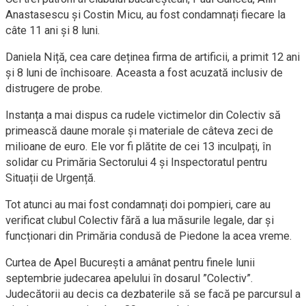
Anastasescu și Costin Micu, au fost condamnați fiecare la
câte 11 ani și 8 luni.
Daniela Niță, cea care deținea firma de artificii, a primit 12 ani
și 8 luni de închisoare. Aceasta a fost acuzată inclusiv de
distrugere de probe.
Instanța a mai dispus ca rudele victimelor din Colectiv să
primească daune morale și materiale de câteva zeci de
milioane de euro. Ele vor fi plătite de cei 13 inculpați, în
solidar cu Primăria Sectorului 4 și Inspectoratul pentru
Situații de Urgență.
Tot atunci au mai fost condamnați doi pompieri, care au
verificat clubul Colectiv fără a lua măsurile legale, dar și
funcționari din Primăria condusă de Piedone la acea vreme.
Curtea de Apel Bucureşti a amânat pentru finele lunii
septembrie judecarea apelului în dosarul ”Colectiv”.
Judecătorii au decis ca dezbaterile să se facă pe parcursul a