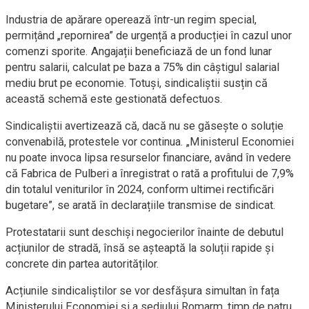
Industria de apărare operează într-un regim special,
permițând „repornirea” de urgență a producției în cazul unor
comenzi sporite. Angajații beneficiază de un fond lunar
pentru salarii, calculat pe baza a 75% din câștigul salarial
mediu brut pe economie. Totuși, sindicaliștii susțin că
această schemă este gestionată defectuos.
Sindicaliștii avertizează că, dacă nu se găsește o soluție
convenabilă, protestele vor continua. „Ministerul Economiei
nu poate invoca lipsa resurselor financiare, având în vedere
că Fabrica de Pulberi a înregistrat o rată a profitului de 7,9%
din totalul veniturilor în 2024, conform ultimei rectificări
bugetare”, se arată în declarațiile transmise de sindicat.
Protestatarii sunt deschiși negocierilor înainte de debutul
acțiunilor de stradă, însă se așteaptă la soluții rapide și
concrete din partea autorităților.
Acțiunile sindicaliștilor se vor desfășura simultan în fața
Ministerului Economiei și a sediului Romarm, timp de patru