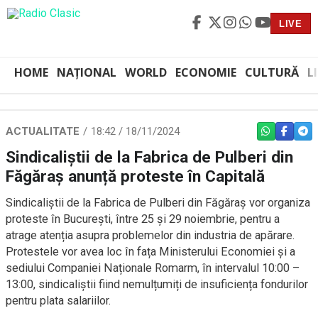
LIVE
HOME
NAȚIONAL
WORLD
ECONOMIE
CULTURĂ
L
ACTUALITATE
18:42 / 18/11/2024
WHATSAPP
FACEBO
TEL
Sindicaliștii de la Fabrica de Pulberi din
Făgăraș anunță proteste în Capitală
Sindicaliștii de la Fabrica de Pulberi din Făgăraș vor organiza
proteste în București, între 25 și 29 noiembrie, pentru a
atrage atenția asupra problemelor din industria de apărare.
Protestele vor avea loc în fața Ministerului Economiei și a
sediului Companiei Naționale Romarm, în intervalul 10:00 –
13:00, sindicaliștii fiind nemulțumiți de insuficiența fondurilor
pentru plata salariilor.