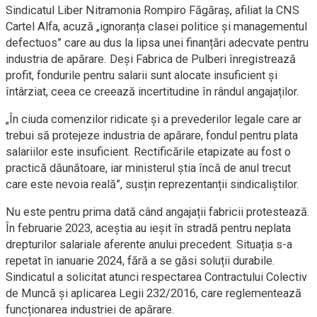
Sindicatul Liber Nitramonia Rompiro Făgăraș, afiliat la CNS
Cartel Alfa, acuză „ignoranța clasei politice și managementul
defectuos” care au dus la lipsa unei finanțări adecvate pentru
industria de apărare. Deși Fabrica de Pulberi înregistrează
profit, fondurile pentru salarii sunt alocate insuficient și
întârziat, ceea ce creează incertitudine în rândul angajaților.
„În ciuda comenzilor ridicate și a prevederilor legale care ar
trebui să protejeze industria de apărare, fondul pentru plata
salariilor este insuficient. Rectificările etapizate au fost o
practică dăunătoare, iar ministerul știa încă de anul trecut
care este nevoia reală”, susțin reprezentanții sindicaliștilor.
Nu este pentru prima dată când angajații fabricii protestează.
În februarie 2023, aceștia au ieșit în stradă pentru neplata
drepturilor salariale aferente anului precedent. Situația s-a
repetat în ianuarie 2024, fără a se găsi soluții durabile.
Sindicatul a solicitat atunci respectarea Contractului Colectiv
de Muncă și aplicarea Legii 232/2016, care reglementează
funcționarea industriei de apărare.