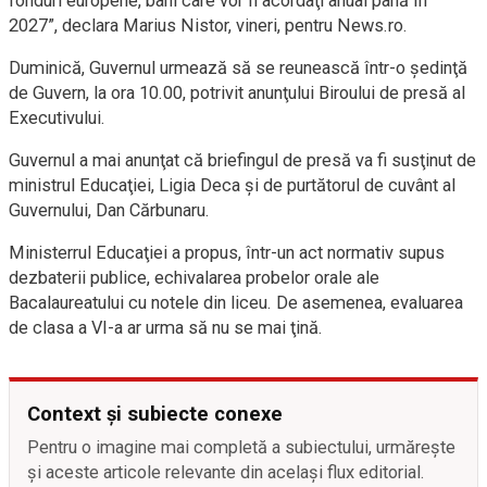
fonduri europene, bani care vor fi acordaţi anual până în
2027”, declara Marius Nistor, vineri, pentru News.ro.
Duminică, Guvernul urmează să se reunească într-o şedinţă
de Guvern, la ora 10.00, potrivit anunţului Biroului de presă al
Executivului.
Guvernul a mai anunţat că briefingul de presă va fi susţinut de
ministrul Educaţiei, Ligia Deca şi de purtătorul de cuvânt al
Guvernului, Dan Cărbunaru.
Ministerrul Educaţiei a propus, într-un act normativ supus
dezbaterii publice, echivalarea probelor orale ale
Bacalaureatului cu notele din liceu. De asemenea, evaluarea
de clasa a VI-a ar urma să nu se mai ţină.
Context și subiecte conexe
Pentru o imagine mai completă a subiectului, urmărește
și aceste articole relevante din același flux editorial.