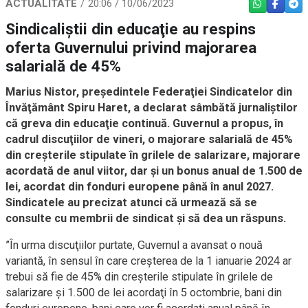
ACTUALITATE
20:06 / 10/06/2023
WHATSAPP
FACEBO
TEL
Sindicaliştii din educaţie au respins
oferta Guvernului privind majorarea
salarială de 45%
Marius Nistor, preşedintele Federaţiei Sindicatelor din
Învăţământ Spiru Haret, a declarat sâmbătă jurnaliştilor
că greva din educaţie continuă. Guvernul a propus, în
cadrul discuţiilor de vineri, o majorare salarială de 45%
din creşterile stipulate în grilele de salarizare, majorare
acordată de anul viitor, dar şi un bonus anual de 1.500 de
lei, acordat din fonduri europene până în anul 2027.
Sindicatele au precizat atunci că urmează să se
consulte cu membrii de sindicat şi să dea un răspuns.
”În urma discuţiilor purtate, Guvernul a avansat o nouă
variantă, în sensul în care creşterea de la 1 ianuarie 2024 ar
trebui să fie de 45% din creşterile stipulate în grilele de
salarizare şi 1.500 de lei acordaţi în 5 octombrie, bani din