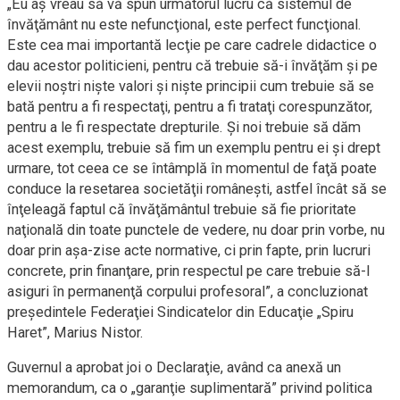
„Eu aş vreau să vă spun următorul lucru că sistemul de
învăţământ nu este nefuncţional, este perfect funcţional.
Este cea mai importantă lecţie pe care cadrele didactice o
dau acestor politicieni, pentru că trebuie să-i învăţăm şi pe
elevii noştri nişte valori şi nişte principii cum trebuie să se
bată pentru a fi respectaţi, pentru a fi trataţi corespunzător,
pentru a le fi respectate drepturile. Şi noi trebuie să dăm
acest exemplu, trebuie să fim un exemplu pentru ei şi drept
urmare, tot ceea ce se întâmplă în momentul de faţă poate
conduce la resetarea societăţii româneşti, astfel încât să se
înţeleagă faptul că învăţământul trebuie să fie prioritate
naţională din toate punctele de vedere, nu doar prin vorbe, nu
doar prin aşa-zise acte normative, ci prin fapte, prin lucruri
concrete, prin finanţare, prin respectul pe care trebuie să-l
asiguri în permanenţă corpului profesoral”, a concluzionat
preşedintele Federaţiei Sindicatelor din Educaţie „Spiru
Haret”, Marius Nistor.
Guvernul a aprobat joi o Declaraţie, având ca anexă un
memorandum, ca o „garanţie suplimentară” privind politica