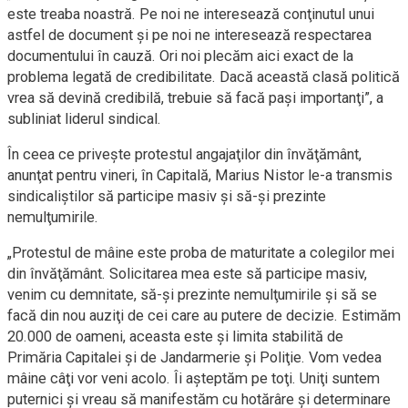
este treaba noastră. Pe noi ne interesează conţinutul unui
astfel de document şi pe noi ne interesează respectarea
documentului în cauză. Ori noi plecăm aici exact de la
problema legată de credibilitate. Dacă această clasă politică
vrea să devină credibilă, trebuie să facă paşi importanţi”, a
subliniat liderul sindical.
În ceea ce priveşte protestul angajaţilor din învăţământ,
anunţat pentru vineri, în Capitală, Marius Nistor le-a transmis
sindicaliştilor să participe masiv şi să-şi prezinte
nemulţumirile.
„Protestul de mâine este proba de maturitate a colegilor mei
din învăţământ. Solicitarea mea este să participe masiv,
venim cu demnitate, să-şi prezinte nemulţumirile şi să se
facă din nou auziţi de cei care au putere de decizie. Estimăm
20.000 de oameni, aceasta este şi limita stabilită de
Primăria Capitalei şi de Jandarmerie şi Poliţie. Vom vedea
mâine câţi vor veni acolo. Îi aşteptăm pe toţi. Uniţi suntem
puternici şi vreau să manifestăm cu hotărâre şi determinare