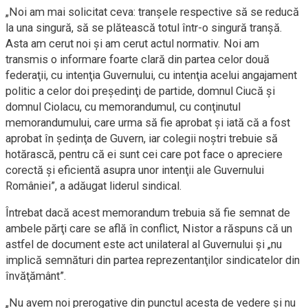
„Noi am mai solicitat ceva: tranşele respective să se reducă
la una singură, să se plătească totul într-o singură tranşă.
Asta am cerut noi şi am cerut actul normativ. Noi am
transmis o informare foarte clară din partea celor două
federaţii, cu intenţia Guvernului, cu intenţia acelui angajament
politic a celor doi preşedinţi de partide, domnul Ciucă şi
domnul Ciolacu, cu memorandumul, cu conţinutul
memorandumului, care urma să fie aprobat şi iată că a fost
aprobat în şedinţa de Guvern, iar colegii noştri trebuie să
hotărască, pentru că ei sunt cei care pot face o apreciere
corectă şi eficientă asupra unor intenţii ale Guvernului
României”, a adăugat liderul sindical.
Întrebat dacă acest memorandum trebuia să fie semnat de
ambele părţi care se află în conflict, Nistor a răspuns că un
astfel de document este act unilateral al Guvernului şi „nu
implică semnături din partea reprezentanţilor sindicatelor din
învăţământ”.
„Nu avem noi prerogative din punctul acesta de vedere şi nu