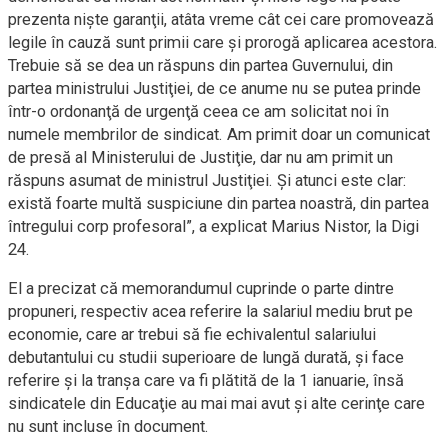
prezenta nişte garanţii, atâta vreme cât cei care promovează
legile în cauză sunt primii care şi prorogă aplicarea acestora.
Trebuie să se dea un răspuns din partea Guvernului, din
partea ministrului Justiţiei, de ce anume nu se putea prinde
într-o ordonanţă de urgenţă ceea ce am solicitat noi în
numele membrilor de sindicat. Am primit doar un comunicat
de presă al Ministerului de Justiţie, dar nu am primit un
răspuns asumat de ministrul Justiţiei. Şi atunci este clar:
există foarte multă suspiciune din partea noastră, din partea
întregului corp profesoral”, a explicat Marius Nistor, la Digi
24.
El a precizat că memorandumul cuprinde o parte dintre
propuneri, respectiv acea referire la salariul mediu brut pe
economie, care ar trebui să fie echivalentul salariului
debutantului cu studii superioare de lungă durată, şi face
referire şi la tranşa care va fi plătită de la 1 ianuarie, însă
sindicatele din Educaţie au mai mai avut şi alte cerinţe care
nu sunt incluse în document.