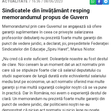
ACTUALITATE
16:36 / 08/06/2023
WHATSAPP
FACEBO
TEL
Sindicatele din învățământ resping
memorandumul propus de Guvern
Memorandumul prin care Guvernul se angajează să ofere
garanţii suplimentare în ceea ce priveşte salarizarea
profesorilor debutanţi nu prezintă foarte multe garanţii din
punct de vedere juridic, a declarat, joi, preşedintele Federaţiei
Sindicatelor din Educaţie „Spiru Haret”, Marius Nistor.
„Nu cred că este suficient. Doleanţele noastre au fost destul
de clare. Noi ceream la un moment dat un act normativ prin
care să se stipuleze foarte clar că salariul deputatului cu
studii superioare de lungă durată este echivalentul salariului
mediu brut pe economie, un act normativ oferind mai multe
garanţii şi mai multă siguranţă colegilor noştri că se va pune
în practică. Dar în România, noi avem o experienţă destul de
clară. Un memorandum nu prezintă foarte multe garanţii din
punct de vedere juridic, dar politicienii noştri ne-au
demonstrat că niciun act normativ şi nicio lege nu poate