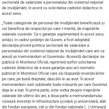
sectorială de salarizare a personalului din sistemul naţional
de învăţământ, în acord cu solicitarea cadrelor didactice în
acest sens.
„Toate categoriile de personal din învăţământ beneficiază şi
vor beneficia de respectul pe care-l merită, de majorările
salariale cuvenite. Ca o garanţie suplimentară în acest sens,
astăzi, în cadrul şedinţei de Guvern, a fost adoptată
declaraţia privind politica sectorială de salarizare a
personalului din sistemul naţional de învăţământ care are ca
anexă un memorandum al Guvernului. Această declaraţie se
publică în Monitorul Oficial, reprimind astfel solicitarea
cadrelor didactice de a avea garanţia unui act normativ
publicat în Monitorul Oficial care să răspundă revendicărilor
pe care, pe bună dreptate, dascălii le-au avut. În acest
memorandum sunt subliniate toate măsurile pe care Guvernul
deja le-a luat. În prima parte, este vorba despre majorările
salariale din ultimii doi ani, a doua parte a memorandumului
vizează investiţii în infrastructura şcolară şi universitară, atât
din fonduri europene, cât şi din fonduri naţionale (…) Urmează