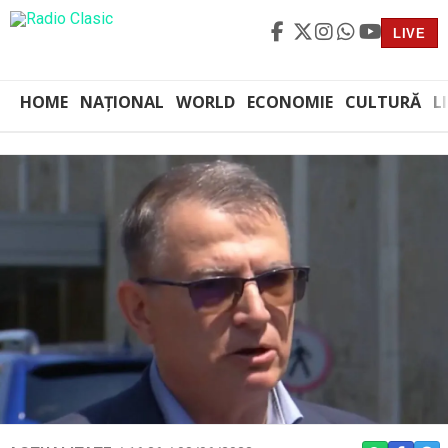
LIVE
HOME
NAȚIONAL
WORLD
ECONOMIE
CULTURĂ
L