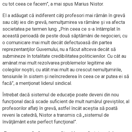
cu tot ceea ce facem”, a mai spus Marius Nistor.
El a adăugat că indiferent câţi profesori mai rămân în grevă
sau câţi ies din grevă, nemulţumirea va rămâne şi va afecta
societatea pe termen lung. „Prin ceea ce s-a întâmplat în
această perioadă de peste două săptămâni de negocieri, cu
o comunicare mai mult decât defectuoasă din partea
reprezentanţilor Guvernului, nu a făcut altceva decât să
submineze în totalitate credibilitatea politicienilor. Cu cât au
amânat mai mult rezolvarea problemelor legitime ale
colegilor noştri, cu atât mai mult au crescut nemulţumirile,
tensiunile în sistem şi neîncrederea în ceea ce ar putea ei să
facă”, a menţionat liderul sindical.
Întrebat dacă sistemul de educaţie poate deveni din nou
funcţional dacă scade suficient de mult numărul greviştilor, al
profesorilor aflaţi în grevă, astfel încât aceştia să poată
reveni la catedră, Nistor a transmis că „sistemul de
învăţământ este perfect funcţional”.