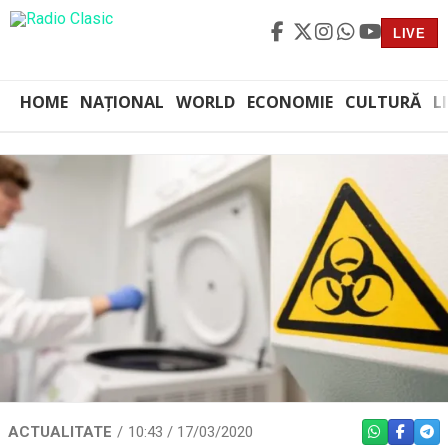
LIVE
HOME
NAȚIONAL
WORLD
ECONOMIE
CULTURĂ
L
ACTUALITATE
10:43 / 17/03/2020
WHATSAPP
FACEBO
TEL