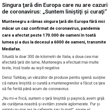
Singura ţară din Europa care nu are cazuri
de coronavirus: „Suntem liniştiţi şi curaţi”
Muntenegru a rămas singura ţară din Europa fără nici
măcar un caz confirmat de coronavirus, pandemia
care a afectat peste 170.000 de oameni în toată
lumea şi a dus la
decesul a 6000 de oameni
, transmite
Mediafax.
Situată la doar 300 de kilometri de Italia, a doua cea mai
afectată ţară din lume, Muntenegru a efectuat mai multe
teste, însă toate au ieşit negative.
Deniz Türkbay, un vânzător de produse pentru igienă susține
că natura liniştită si curată a muntenegrenilor a făcut ca ţara
să fie ferită până acum de coronavirus.
„Nu mi-e frică, suntem o ţară liniştită şi paşnică, avem grijă
de curăţenia noastră şi evităm zonele aglomerate. Pur şi
simplu nu mai ies la cafenele sau în mall”, spune el.