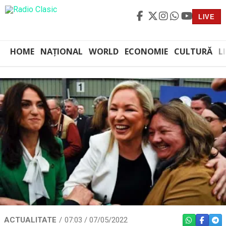
LIVE
HOME
NAȚIONAL
WORLD
ECONOMIE
CULTURĂ
L
ACTUALITATE
07:03 / 07/05/2022
WHATSAPP
FACEBO
TEL