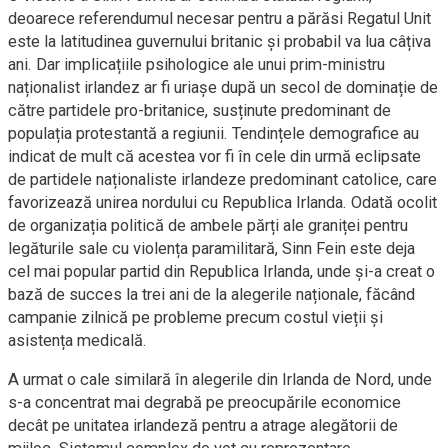
deoarece referendumul necesar pentru a părăsi Regatul Unit
este la latitudinea guvernului britanic și probabil va lua câțiva
ani. Dar implicațiile psihologice ale unui prim-ministru
naționalist irlandez ar fi uriașe după un secol de dominație de
către partidele pro-britanice, susținute predominant de
populația protestantă a regiunii. Tendințele demografice au
indicat de mult că acestea vor fi în cele din urmă eclipsate
de partidele naționaliste irlandeze predominant catolice, care
favorizează unirea nordului cu Republica Irlanda. Odată ocolit
de organizația politică de ambele părți ale graniței pentru
legăturile sale cu violența paramilitară, Sinn Fein este deja
cel mai popular partid din Republica Irlanda, unde și-a creat o
bază de succes la trei ani de la alegerile naționale, făcând
campanie zilnică pe probleme precum costul vieții și
asistența medicală.
A urmat o cale similară în alegerile din Irlanda de Nord, unde
s-a concentrat mai degrabă pe preocupările economice
decât pe unitatea irlandeză pentru a atrage alegătorii de