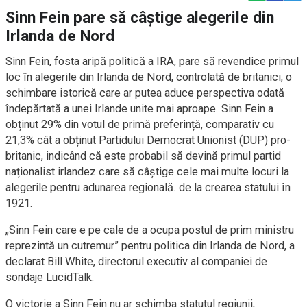
Sinn Fein pare să câștige alegerile din
Irlanda de Nord
Sinn Fein, fosta aripă politică a IRA, pare să revendice primul
loc în alegerile din Irlanda de Nord, controlată de britanici, o
schimbare istorică care ar putea aduce perspectiva odată
îndepărtată a unei Irlande unite mai aproape. Sinn Fein a
obținut 29% din votul de primă preferință, comparativ cu
21,3% cât a obținut Partidului Democrat Unionist (DUP) pro-
britanic, indicând că este probabil să devină primul partid
naționalist irlandez care să câștige cele mai multe locuri la
alegerile pentru adunarea regională. de la crearea statului în
1921.
„Sinn Fein care e pe cale de a ocupa postul de prim ministru
reprezintă un cutremur” pentru politica din Irlanda de Nord, a
declarat Bill White, directorul executiv al companiei de
sondaje LucidTalk.
O victorie a Sinn Fein nu ar schimba statutul regiunii,