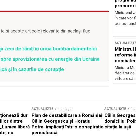
programul
procurori
Ministerul Ju
în care vor f
pentru funcți
 și aceste articole relevante din același flux
ACTUALITAT
 și zeci de răniți în urma bombardamentelor
Ministrul
reforme î
spre aprovizionarea cu energie din Ucraina
combaterea
Ministra Med
că și în cazurile de corupție
declarat că
viitoare să 
ACTUALITATE
1 an ago
ACTUALITATE
1 a
cționează dur
Plan de destabilizare a României:
Călin Georgesc
ilor dintre
Călin Georgescu și Horațiu
domiciliu. Poli
 „Lumea liberă
Potra, implicați într-o conspirație
citația la ușă
ate, nu
periculoasă