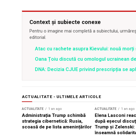
Context și subiecte conexe
Pentru o imagine mai completă a subiectului, urmărește
editorial.
Atac cu rachete asupra Kievului: nouă morți
Oana Țoiu discută cu omologul ucrainean de
DNA: Decizia CJUE privind prescripția se apli
ACTUALITATE - ULTIMELE ARTICOLE
ACTUALITATE
1 an ago
ACTUALITATE
1 an ago
Administrația Trump schimbă
Elena Lasconi rea
strategia cibernetică: Rusia,
după eșecul discuți
scoasă de pe lista amenințărilor
Trump și Zelenski:
înseamnă solidarit