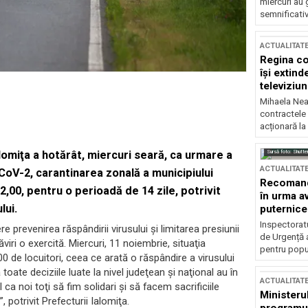
miercuri au 
semnificati
ACTUALITAT
Regina co
își extind
televiziun
Mihaela Nea
contractele 
acționară la
Sursă foto: Shutte
lomiţa a hotărât, miercuri seară, ca urmare a
ACTUALITAT
-CoV-2, carantinarea zonală a municipiului
Recomandă
,00, pentru o perioadă de 14 zile, potrivit
în urma av
lui.
puternice
Inspectoratu
e prevenirea răspândirii virusului şi limitarea presiunii
de Urgență 
ri o exercită. Miercuri, 11 noiembrie, situaţia
pentru popula
0 de locuitori, ceea ce arată o răspândire a virusului
ate deciziile luate la nivel judeţean şi naţional au în
ACTUALITAT
 noi toţi să fim solidari şi să facem sacrificiile
Ministerul
potrivit Prefecturii Ialomiţa.