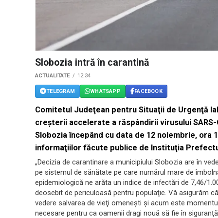
Slobozia intră în carantină
ACTUALITATE
12:34
TELEGRAM
WHATSAPP
FACEBOOK
Comitetul Judeţean pentru Situaţii de Urgenţă Ia
creşterii accelerate a răspândirii virusului SARS
Slobozia începând cu data de 12 noiembrie, ora 12
informaţiilor făcute publice de Instituţia Prefectu
„Decizia de carantinare a municipiului Slobozia are în veder
pe sistemul de sănătate pe care numărul mare de îmbolnăvi
epidemiologică ne arăta un indice de infectări de 7,46/1.00
deosebit de periculoasă pentru populaţie. Vă asigurăm că to
vedere salvarea de vieţi omeneşti şi acum este momentul ca
necesare pentru ca oamenii dragi nouă să fie în siguranţă”, 