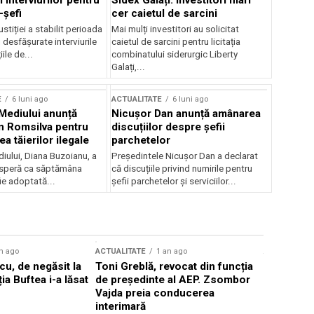
 interviurilor pentru
Sidex Galați: Investitori mari
-șefi
cer caietul de sarcini
stiției a stabilit perioada
Mai mulți investitori au solicitat
i desfășurate interviurile
caietul de sarcini pentru licitația
ile de...
combinatului siderurgic Liberty
Galați,...
E
6 luni ago
ACTUALITATE
6 luni ago
 Mediului anunță
Nicușor Dan anunță amânarea
n Romsilva pentru
discuțiilor despre șefii
 tăierilor ilegale
parchetelor
iului, Diana Buzoianu, a
Președintele Nicușor Dan a declarat
 speră ca săptămâna
că discuțiile privind numirile pentru
fie adoptată...
șefii parchetelor și serviciilor...
n ago
ACTUALITATE
1 an ago
ACTUALITATE
u, de negăsit la
Toni Greblă, revocat din funcția
Ilie Boloj
ția Buftea i-a lăsat
de președinte al AEP. Zsombor
alegerilor
Vajda preia conducerea
constituți
interimară
concentră