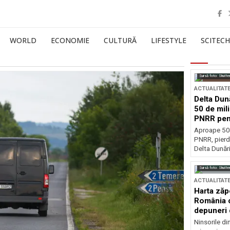
WORLD
ECONOMIE
CULTURĂ
LIFESTYLE
SCITECH
Sursă foto: Shutte
ACTUALITAT
Delta Dun
50 de mil
PNRR pen
esențiale
Aproape 50 
PNRR, pierdu
Delta Dunării
Sursă foto: Shutte
ACTUALITAT
Harta zăp
România c
depuneri 
Ninsorile di