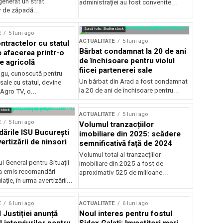
generat un strat
administrației au fost convenite...
v de zăpadă...
Sursă foto: Shutterstock
E
5 luni ago
ACTUALITATE
5 luni ago
ntractelor cu statul
Bărbat condamnat la 20 de ani
e afacerea printr-o
de închisoare pentru violul
e agricolă
fiicei partenerei sale
gu, cunoscută pentru
Un bărbat din Arad a fost condamnat
sale cu statul, devine
la 20 de ani de închisoare pentru...
 Agro TV, o...
rstock
ACTUALITATE
5 luni ago
E
5 luni ago
Volumul tranzacțiilor
rile ISU București
imobiliare din 2025: scădere
ertizării de ninsori
semnificativă față de 2024
Volumul total al tranzacțiilor
l General pentru Situații
imobiliare din 2025 a fost de
a emis recomandări
aproximativ 525 de milioane...
ție, în urma avertizării...
E
6 luni ago
ACTUALITATE
6 luni ago
 Justiției anunță
Noul interes pentru fostul