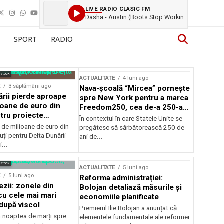
LIVE RADIO CLASIC FM
Dasha - Austin (Boots Stop Workin
SPORT
RADIO
rstock
ACTUALITATE
4 luni ago
E
3 săptămâni ago
Nava-școală “Mircea” pornește
ării pierde aproape
spre New York pentru a marca
ioane de euro din
Freedom250, cea de-a 250-a
tru proiecte
aniversare a Statelor Unite
În contextul în care Statele Unite se
de milioane de euro din
pregătesc să sărbătorească 250 de
ți pentru Delta Dunării
ani de...
...
rstock
ACTUALITATE
5 luni ago
E
5 luni ago
Reforma administrației:
ezii: zonele din
Bolojan detaliază măsurile și
u cele mai mari
economiile planificate
după viscol
Premierul Ilie Bolojan a anunțat că
n noaptea de marți spre
elementele fundamentale ale reformei