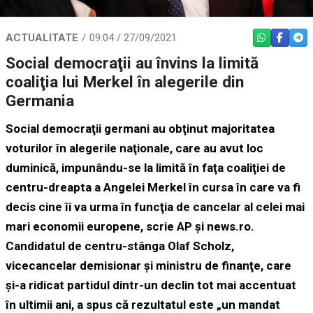
ACTUALITATE
09:04 / 27/09/2021
WHATSAPP
FACEBO
TEL
Social democraţii au învins la limită
coaliţia lui Merkel în alegerile din
Germania
Social democraţii germani au obţinut majoritatea
voturilor în alegerile naţionale, care au avut loc
duminică, impunându-se la limită în faţa coaliţiei de
centru-dreapta a Angelei Merkel în cursa în care va fi
decis cine îi va urma în funcţia de cancelar al celei mai
mari economii europene, scrie AP și news.ro.
Candidatul de centru-stânga Olaf Scholz,
vicecancelar demisionar şi ministru de finanţe, care
şi-a ridicat partidul dintr-un declin tot mai accentuat
în ultimii ani, a spus că rezultatul este „un mandat