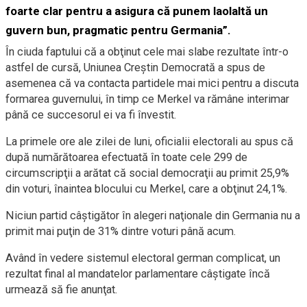
foarte clar pentru a asigura că punem laolaltă un
guvern bun, pragmatic pentru Germania”.
În ciuda faptului că a obţinut cele mai slabe rezultate într-o
astfel de cursă, Uniunea Creştin Democrată a spus de
asemenea că va contacta partidele mai mici pentru a discuta
formarea guvernului, în timp ce Merkel va rămâne interimar
până ce succesorul ei va fi învestit.
La primele ore ale zilei de luni, oficialii electorali au spus că
după numărătoarea efectuată în toate cele 299 de
circumscripţii a arătat că social democraţii au primit 25,9%
din voturi, înaintea blocului cu Merkel, care a obţinut 24,1%.
Niciun partid câştigător în alegeri naţionale din Germania nu a
primit mai puţin de 31% dintre voturi până acum.
Având în vedere sistemul electoral german complicat, un
rezultat final al mandatelor parlamentare câştigate încă
urmează să fie anunţat.