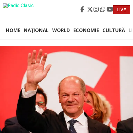
LIVE
HOME
NAȚIONAL
WORLD
ECONOMIE
CULTURĂ
L