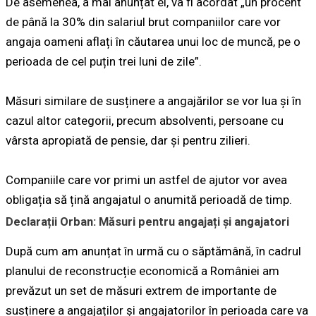
De asemenea, a mai anunțat el, va fi acordat „un procent
de până la 30% din salariul brut companiilor care vor
angaja oameni aflați în căutarea unui loc de muncă, pe o
perioada de cel puțin trei luni de zile”.
Măsuri similare de susținere a angajărilor se vor lua și în
cazul altor categorii, precum absolventi, persoane cu
vârsta apropiată de pensie, dar și pentru zilieri.
Companiile care vor primi un astfel de ajutor vor avea
obligația să țină angajatul o anumită perioadă de timp.
Declarații Orban: Măsuri pentru angajați și angajatori
După cum am anunțat în urmă cu o săptămână, în cadrul
planului de reconstrucție economică a României am
prevăzut un set de măsuri extrem de importante de
susținere a angajaților și angajatorilor în perioada care va