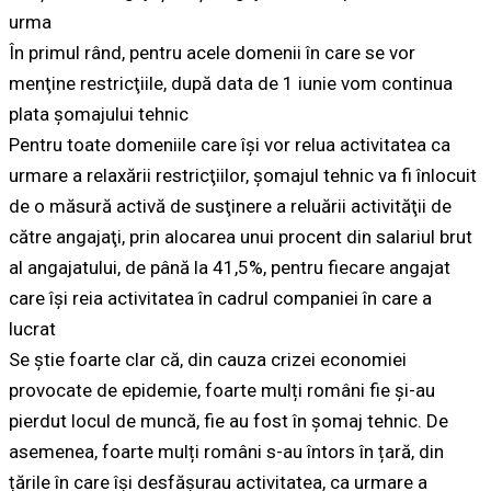
urma
În primul rând, pentru acele domenii în care se vor
menţine restricţiile, după data de 1 iunie vom continua
plata şomajului tehnic
Pentru toate domeniile care îşi vor relua activitatea ca
urmare a relaxării restricţiilor, şomajul tehnic va fi înlocuit
de o măsură activă de susţinere a reluării activităţii de
către angajaţi, prin alocarea unui procent din salariul brut
al angajatului, de până la 41,5%, pentru fiecare angajat
care îşi reia activitatea în cadrul companiei în care a
lucrat
Se știe foarte clar că, din cauza crizei economiei
provocate de epidemie, foarte mulți români fie și-au
pierdut locul de muncă, fie au fost în șomaj tehnic. De
asemenea, foarte mulți români s-au întors în țară, din
țările în care își desfășurau activitatea, ca urmare a