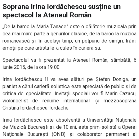
Soprana Irina Iordăchescu susține un
spectacol la Ateneul Român
„De la baroc la Maria Tănase” este o călătorie muzicală prin
cea mai mare parte a genurilor clasice, de la baroc la muzica
românească şi, în acelaşi timp, un potpuriu de simţiri, trăiri,
emoţii pe care artista le-a cules în cariera sa.
Spectacolul va fi prezentat la Ateneul Român, sâmbătă, 6
iunie 2015, de la ora 19.00.
Irina Iordăchescu îl va avea alături pe Ştefan Doniga, un
pianist a cărui carieră solistică este apreciată de public şi de
critica de specialitate. Invitaţii speciali vor fi Marin Cazacu,
violoncelist de renume internaţional, şi mezzosoprana
Cristina Iordachescu-Iordache.
Irina Iordăchescu este absolventă a Universităţii Naţionale
de Muzică Bucureşti şi, de 10 ani, este prim-solistă a Operei
Naţionale Bucureşti (ONB) şi colaborator permanent al