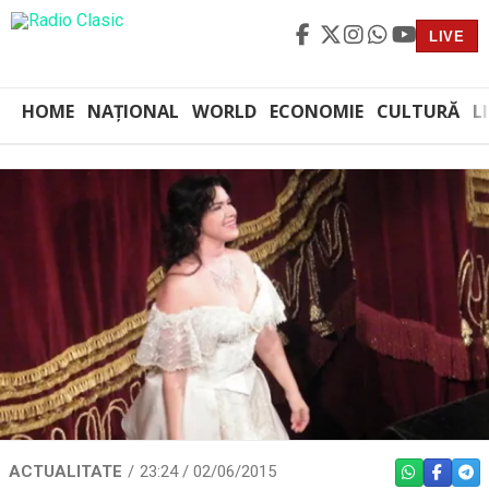
LIVE
HOME
NAȚIONAL
WORLD
ECONOMIE
CULTURĂ
L
ACTUALITATE
23:24 / 02/06/2015
WHATSAPP
FACEBO
TEL