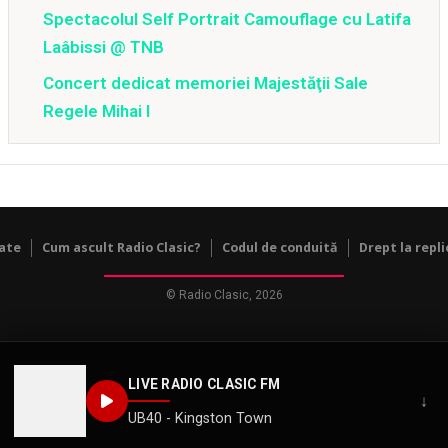
Spectacolul Self Portrait Camouflage cu Latifa
Laâbissi @ TNB
Concert dedicat memoriei Majestăţii Sale
Regele Mihai I
tate
Cum ascult Radio Clasic?
Codul de conduită
Drept la repli
© Radio Clasic, 2026
LIVE RADIO CLASIC FM
↓
UB40 - Kingston Town