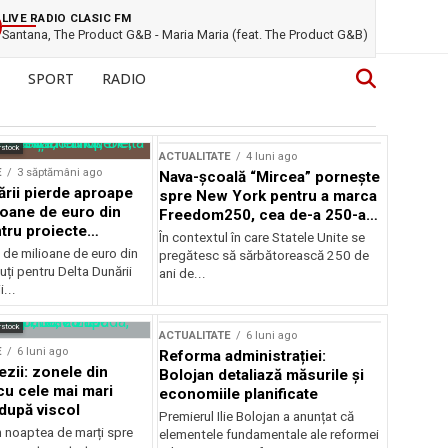
LIVE RADIO CLASIC FM
Santana, The Product G&B - Maria Maria (feat. The Product G&B)
SPORT
RADIO
rstock
ACTUALITATE
4 luni ago
E
3 săptămâni ago
Nava-școală “Mircea” pornește
ării pierde aproape
spre New York pentru a marca
ioane de euro din
Freedom250, cea de-a 250-a
tru proiecte
aniversare a Statelor Unite
În contextul în care Statele Unite se
de milioane de euro din
pregătesc să sărbătorească 250 de
ți pentru Delta Dunării
ani de...
...
rstock
ACTUALITATE
6 luni ago
E
6 luni ago
Reforma administrației:
ezii: zonele din
Bolojan detaliază măsurile și
u cele mai mari
economiile planificate
după viscol
Premierul Ilie Bolojan a anunțat că
n noaptea de marți spre
elementele fundamentale ale reformei