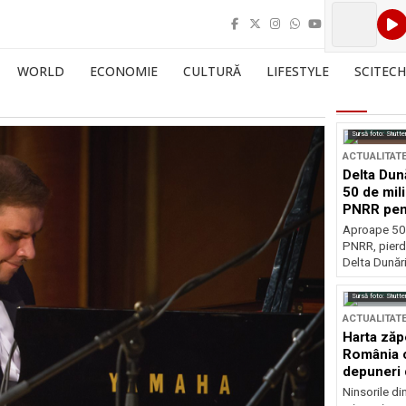
WORLD
ECONOMIE
CULTURĂ
LIFESTYLE
SCITECH
Sursă foto: Shutte
ACTUALITAT
Delta Dun
50 de mil
PNRR pen
esențiale
Aproape 50 
PNRR, pierdu
Delta Dunării
Sursă foto: Shutte
ACTUALITAT
Harta zăp
România c
depuneri 
Ninsorile di