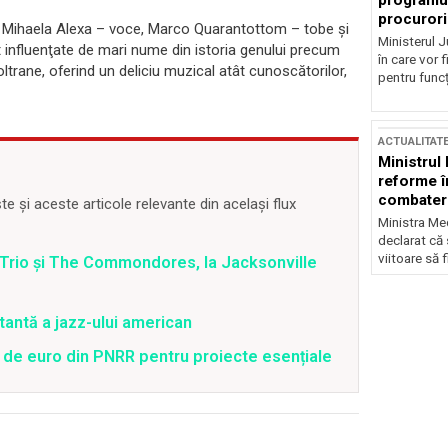
programul
procurori
an, Mihaela Alexa – voce, Marco Quarantottom – tobe și
Ministerul Ju
nt influenţate de mari nume din istoria genului precum
în care vor f
trane, oferind un deliciu muzical atât cunoscătorilor,
pentru funcți
ACTUALITAT
Ministrul
reforme î
combaterea
 și aceste articole relevante din același flux
Ministra Med
declarat că
viitoare să 
 Trio și The Commondores, la Jacksonville
rtantă a jazz-ului american
 de euro din PNRR pentru proiecte esențiale