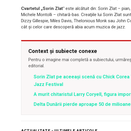
Cvartetul „Sorin Zlat"
este alcătuit din: Sorin Zlat – pi
Michele Montolli – chitară-bas. Creaţiile lui Sorin Zlat su
Dizzy Gillespie, Miles Davis, Thelonious Monk sau John Col
cât și celor care descoperă abia acum muzica de jazz.
Context și subiecte conexe
Pentru o imagine mai completă a subiectului, urmărește
editorial.
Sorin Zlat pe aceeași scenă cu Chick Corea
Jazz Festival
A murit chitaristul Larry Coryell, figura impo
Delta Dunării pierde aproape 50 de milioane
ACTUALITATE - ULTIMELE ARTICOLE