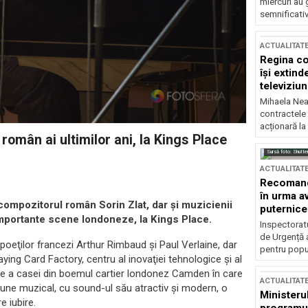
miercuri au 
semnificati
ACTUALITAT
Regina co
își extind
televiziun
Mihaela Nea
contractele 
acționară la
 român ai ultimilor ani, la Kings Place
Sursă foto: Shutte
ACTUALITAT
Recomandă
în urma av
i compozitorul român Sorin Zlat, dar şi muzicienii
puternice
importante scene londoneze, la Kings Place.
Inspectoratu
de Urgență 
a poeţilor francezi Arthur Rimbaud şi Paul Verlaine, dar
pentru popula
ying Card Factory, centru al inovaţiei tehnologice şi al
piere a casei din boemul cartier londonez Camden în care
ACTUALITAT
spune muzical, cu sound-ul său atractiv și modern, o
Ministerul
e iubire.