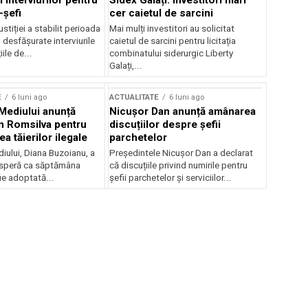
 interviurilor pentru
Sidex Galați: Investitori mari
-șefi
cer caietul de sarcini
stiției a stabilit perioada
Mai mulți investitori au solicitat
i desfășurate interviurile
caietul de sarcini pentru licitația
ile de...
combinatului siderurgic Liberty
Galați,...
E
6 luni ago
ACTUALITATE
6 luni ago
 Mediului anunță
Nicușor Dan anunță amânarea
n Romsilva pentru
discuțiilor despre șefii
 tăierilor ilegale
parchetelor
iului, Diana Buzoianu, a
Președintele Nicușor Dan a declarat
 speră ca săptămâna
că discuțiile privind numirile pentru
fie adoptată...
șefii parchetelor și serviciilor...