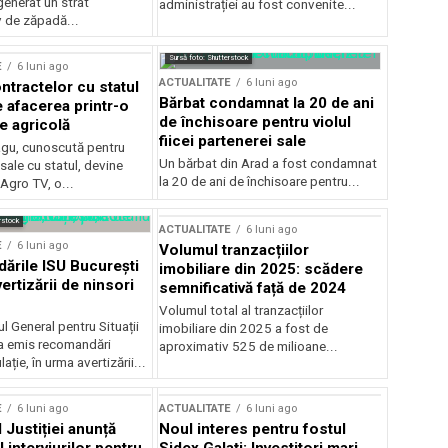
generat un strat
administrației au fost convenite...
v de zăpadă...
Sursă foto: Shutterstock
E
6 luni ago
ACTUALITATE
6 luni ago
ntractelor cu statul
Bărbat condamnat la 20 de ani
e afacerea printr-o
de închisoare pentru violul
e agricolă
fiicei partenerei sale
gu, cunoscută pentru
Un bărbat din Arad a fost condamnat
sale cu statul, devine
la 20 de ani de închisoare pentru...
 Agro TV, o...
rstock
ACTUALITATE
6 luni ago
E
6 luni ago
Volumul tranzacțiilor
rile ISU București
imobiliare din 2025: scădere
ertizării de ninsori
semnificativă față de 2024
Volumul total al tranzacțiilor
l General pentru Situații
imobiliare din 2025 a fost de
a emis recomandări
aproximativ 525 de milioane...
ție, în urma avertizării...
E
6 luni ago
ACTUALITATE
6 luni ago
 Justiției anunță
Noul interes pentru fostul