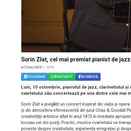
Sorin Zlat, cel mai premiat pianist de jazz
ACTUALITATE
12:41
TELEGRAM
WHATSAPP
FACEBOOK
Luni, 10 octombrie, pianistul de jazz, clarinetistul ş
cvartetului său concertează pe una dintre cele mai 
Sorin Zlat a preg
ă
tit un concert inspirat din viața și oper
și din atmosfera efervescentă din jurul Chas & Goodall Pla
creativităţii artistice aflat în anul 1872 în imediata apro
locuiau cei doi poeţi. Practic, muzica cvartetului va tran
poveste despre creativitate, experiența emigrației și despr