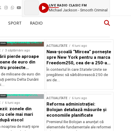
LIVE RADIO CLASIC FM
Michael Jackson - Smooth Criminal
SPORT
RADIO
rstock
ACTUALITATE
4 luni ago
E
3 săptămâni ago
Nava-școală “Mircea” pornește
ării pierde aproape
spre New York pentru a marca
ioane de euro din
Freedom250, cea de-a 250-a
tru proiecte
aniversare a Statelor Unite
În contextul în care Statele Unite se
de milioane de euro din
pregătesc să sărbătorească 250 de
ți pentru Delta Dunării
ani de...
...
rstock
ACTUALITATE
6 luni ago
E
6 luni ago
Reforma administrației:
ezii: zonele din
Bolojan detaliază măsurile și
u cele mai mari
economiile planificate
după viscol
Premierul Ilie Bolojan a anunțat că
n noaptea de marți spre
elementele fundamentale ale reformei