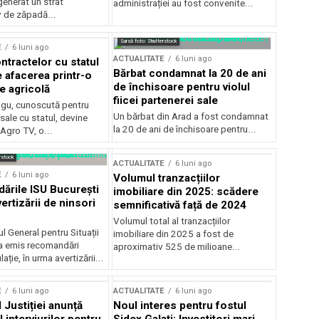
generat un strat
administrației au fost convenite...
v de zăpadă...
Sursă foto: Shutterstock
E
6 luni ago
ACTUALITATE
6 luni ago
ntractelor cu statul
Bărbat condamnat la 20 de ani
e afacerea printr-o
de închisoare pentru violul
e agricolă
fiicei partenerei sale
gu, cunoscută pentru
Un bărbat din Arad a fost condamnat
sale cu statul, devine
la 20 de ani de închisoare pentru...
 Agro TV, o...
rstock
ACTUALITATE
6 luni ago
E
6 luni ago
Volumul tranzacțiilor
rile ISU București
imobiliare din 2025: scădere
ertizării de ninsori
semnificativă față de 2024
Volumul total al tranzacțiilor
l General pentru Situații
imobiliare din 2025 a fost de
a emis recomandări
aproximativ 525 de milioane...
ție, în urma avertizării...
E
6 luni ago
ACTUALITATE
6 luni ago
 Justiției anunță
Noul interes pentru fostul