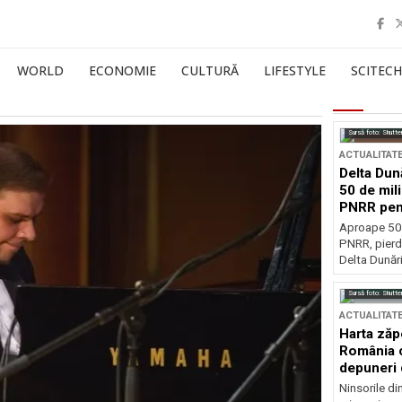
WORLD
ECONOMIE
CULTURĂ
LIFESTYLE
SCITECH
Sursă foto: Shutte
ACTUALITAT
Delta Dun
50 de mil
PNRR pen
esențiale
Aproape 50 
PNRR, pierdu
Delta Dunării
Sursă foto: Shutte
ACTUALITAT
Harta zăp
România c
depuneri 
Ninsorile di