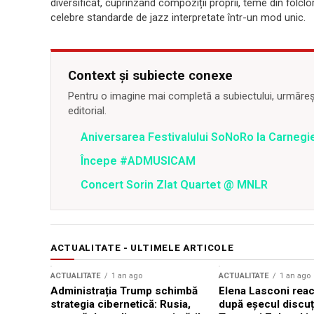
diversificat, cuprinzând compoziții proprii, teme din folcl
celebre standarde de jazz interpretate într-un mod unic.
Context și subiecte conexe
Pentru o imagine mai completă a subiectului, urmărește
editorial.
Aniversarea Festivalului SoNoRo la Carnegie
Începe #ADMUSICAM
Concert Sorin Zlat Quartet @ MNLR
ACTUALITATE - ULTIMELE ARTICOLE
ACTUALITATE
1 an ago
ACTUALITATE
1 an ago
Administrația Trump schimbă
Elena Lasconi rea
strategia cibernetică: Rusia,
după eșecul discuți