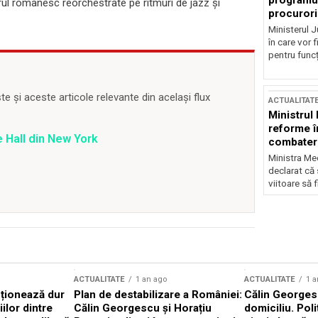
programul
orul românesc reorchestrate pe ritmuri de jazz și
procurori
Ministerul Ju
în care vor f
pentru funcți
 și aceste articole relevante din același flux
ACTUALITAT
Ministrul
reforme î
 Hall din New York
combaterea
Ministra Med
declarat că
viitoare să 
ACTUALITATE
1 an ago
ACTUALITATE
1 a
cționează dur
Plan de destabilizare a României:
Călin Georgesc
ilor dintre
Călin Georgescu și Horațiu
domiciliu. Poli