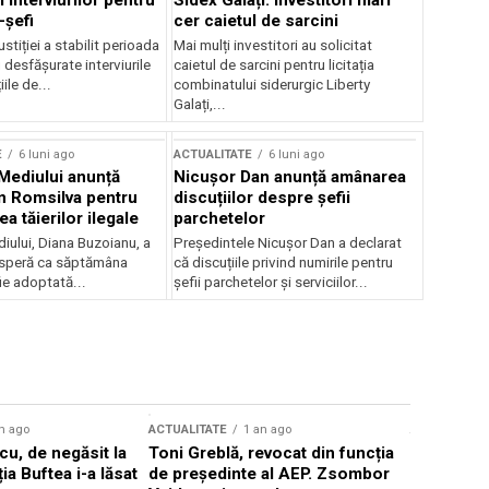
 interviurilor pentru
Sidex Galați: Investitori mari
-șefi
cer caietul de sarcini
stiției a stabilit perioada
Mai mulți investitori au solicitat
i desfășurate interviurile
caietul de sarcini pentru licitația
ile de...
combinatului siderurgic Liberty
Galați,...
E
6 luni ago
ACTUALITATE
6 luni ago
 Mediului anunță
Nicușor Dan anunță amânarea
n Romsilva pentru
discuțiilor despre șefii
 tăierilor ilegale
parchetelor
iului, Diana Buzoianu, a
Președintele Nicușor Dan a declarat
 speră ca săptămâna
că discuțiile privind numirile pentru
fie adoptată...
șefii parchetelor și serviciilor...
n ago
ACTUALITATE
1 an ago
ACTUALITATE
u, de negăsit la
Toni Greblă, revocat din funcția
Ilie Boloj
ția Buftea i-a lăsat
de președinte al AEP. Zsombor
alegerilor