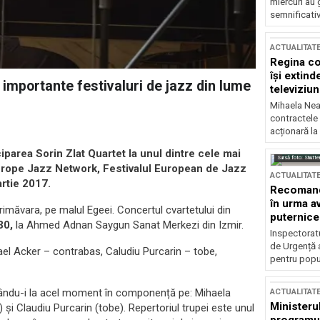
miercuri au 
semnificati
ACTUALITAT
Regina co
își extind
i importante festivaluri de jazz din lume
televiziun
Mihaela Nea
contractele 
acționară la
ciparea Sorin Zlat Quartet la unul dintre cele mai
Sursă foto: Shutte
Europe Jazz Network, Festivalul European de Jazz
ACTUALITAT
artie 2017.
Recomandă
în urma av
măvara, pe malul Egeei. Concertul cvartetului din
puternice
30,
la Ahmed Adnan Saygun Sanat Merkezi din Izmir.
Inspectoratu
de Urgență 
ael Acker – contrabas, Caludiu Purcarin – tobe,
pentru popula
avându-i la acel moment în componență pe: Mihaela
ACTUALITAT
Ministerul
și Claudiu Purcarin (tobe). Repertoriul trupei este unul