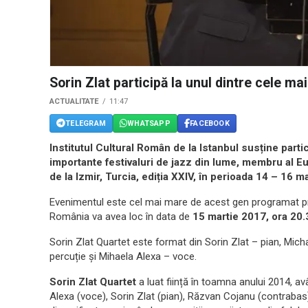
Sorin Zlat participă la unul dintre cele ma
ACTUALITATE
11:47
TELEGRAM
WHATSAPP
FACEBOOK
Institutul Cultural Român de la Istanbul susține parti
importante festivaluri de jazz din lume, membru al 
de la Izmir, Turcia, ediția XXIV, în perioada 14 – 16 m
Evenimentul este cel mai mare de acest gen programat pri
România va avea loc în data de
15 martie 2017, ora 20.
Sorin Zlat Quartet este format din Sorin Zlat – pian, Mich
percuție și Mihaela Alexa – voce.
Sorin Zlat Quartet
a luat ființă în toamna anului 2014, 
Alexa (voce), Sorin Zlat (pian), Răzvan Cojanu (contrabas) 