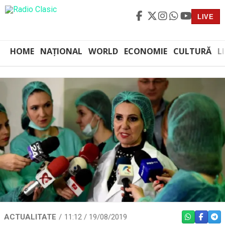
LIVE
HOME
NAȚIONAL
WORLD
ECONOMIE
CULTURĂ
L
ACTUALITATE
11:12 / 19/08/2019
WHATSAPP
FACEBO
TEL