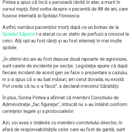
Pintea a spus că încă o persoană rănită în atac a murit în
cursul nopţii, fiind vorba despre o pacientă de 88 de ani, care
fusese internată la Spitalul Floreasca.
Astfel, numărul pacienţilor morţi după ce un bolnav de la
Spitalul Săpoca
i-a atacat cu un stativ de perfuzii a crescut la
cinci. Alţi opt au fost răniţi şi au fost internaţi în mai multe
spitale.
„În ultimii doi ani au fost depuse două rapoarte de agresiune,
sunt caiete de incidente pe secţie. Legislaţia spune că după
fiecare incident de acest gen se face o prezentare a cazului,
ni s-a spus că s-au luat măsuri, am cerut dovada, nu există.
Pot crede că nu s-a făcut”, a declarat ministrul Sănătăţii.
În plus, Sorina Pintea a afirmat că membrii Consiliului de
Administraţie „fac figuraţie”, întrucât nu s-au întâlnit conform
cerinţelor legale şi a protocoalelor.
Azi, voi avea o întâlnire cu membrii comitetului director, în
afară de responsabilităţile celor care au fost de gardă, sunt