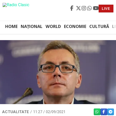
LIVE
HOME
NAȚIONAL
WORLD
ECONOMIE
CULTURĂ
L
ACTUALITATE
11:27 / 02/09/2021
WHATSAPP
FACEBO
TEL