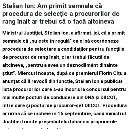
Stelian Ion: Am primit semnale că
procedura de selecţie a procurorilor de
rang înalt ar trebui să o facă altcineva
Ministrul Justiţiei, Stelian Ion, a afirmat, joi, că a primit
semnale că „nu este în regulă” ca el să coordoneze
procedura de selectare a candidaţilor pentru funcţiile
de procuror de rang înalt, ci ar trebui făcută de
altcineva, „pentru a avea un deznodământ dinainte
ştiut”. Miercuri noapte, după ce premierul Florin Cîțu a
anunțat că îl revocă din funcție, Stelian Ion a publicat
lista procurorilor care s-au înscris la concursul pentru
mai multe posturi de conducere din DNA și DIICOT,
între care și postul de procuror-șef DIICOT. Procedura
ar urma să se încheie în 15 septembrie, când ministrul
Justiției trimite președintelui Iohannis propunerile