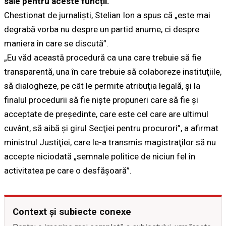
sale pentru aceste funcții.
Chestionat de jurnaliști, Stelian Ion a spus că „este mai
degrabă vorba nu despre un partid anume, ci despre
maniera în care se discută”.
„Eu văd această procedură ca una care trebuie să fie
transparentă, una în care trebuie să colaboreze instituţiile,
să dialogheze, pe cât le permite atribuţia legală, şi la
finalul procedurii să fie nişte propuneri care să fie şi
acceptate de preşedinte, care este cel care are ultimul
cuvânt, să aibă şi girul Secţiei pentru procurori”, a afirmat
ministrul Justiţiei, care le-a transmis magistraţilor să nu
accepte niciodată „semnale politice de niciun fel în
activitatea pe care o desfăşoară”.
Context și subiecte conexe