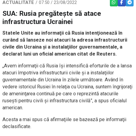
ACTUALITATE
07:50 / 23/08/2022
WHATSAPP
FACEBO
TEL
SUA: Rusia pregătește să atace
infrastructura Ucrainei
Statele Unite au informaţii că Rusia intenţionează în
curând să lanseze noi atacuri la adresa infrastructurii
civile din Ucraina şi a instalaţiilor guvernamentale, a
declarat luni un oficial american citat de Reuters.
„Avem informaţii că Rusia îşi intensifică eforturile de a lansa
atacuri împotriva infrastructurii civile şi a instalaţiilor
guvernamentale din Ucraina în zilele următoare. Având în
vedere istoricul Rusiei în relaţia cu Ucraina, suntem îngrijoraţi
de ameninţarea continuă pe care o reprezintă atacurile
ruseşti pentru civili şi infrastructura civilă”, a spus oficialul
american.
Acesta a mai spus că afirmaţiile se bazează pe informaţii
declasificate.