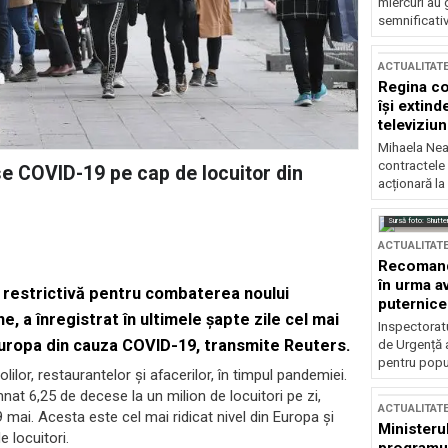
miercuri au 
semnificati
ACTUALITAT
Regina co
își extind
televiziun
Mihaela Nea
contractele 
se COVID-19 pe cap de locuitor din
acționară la
Sursă foto: Shutte
ACTUALITAT
Recomandă
în urma av
n restrictivă pentru combaterea noului
puternice
, a înregistrat în ultimele şapte zile cel mai
Inspectoratu
Europa din cauza COVID-19, transmite Reuters.
de Urgență 
pentru popula
lor, restaurantelor şi afacerilor, în timpul pandemiei.
t 6,25 de decese la un milion de locuitori pe zi,
ACTUALITAT
9 mai. Acesta este cel mai ridicat nivel din Europa şi
Ministerul
e locuitori.