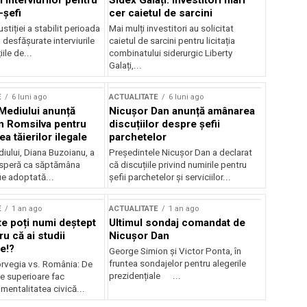
 interviurilor pentru
Sidex Galați: Investitori mari
-șefi
cer caietul de sarcini
stiției a stabilit perioada
Mai mulți investitori au solicitat
i desfășurate interviurile
caietul de sarcini pentru licitația
ile de...
combinatului siderurgic Liberty
Galați,...
E
6 luni ago
ACTUALITATE
6 luni ago
 Mediului anunță
Nicușor Dan anunță amânarea
n Romsilva pentru
discuțiilor despre șefii
 tăierilor ilegale
parchetelor
iului, Diana Buzoianu, a
Președintele Nicușor Dan a declarat
 speră ca săptămâna
că discuțiile privind numirile pentru
fie adoptată...
șefii parchetelor și serviciilor...
E
1 an ago
ACTUALITATE
1 an ago
te poți numi deștept
Ultimul sondaj comandat de
u că ai studii
Nicușor Dan
e!?
George Simion și Victor Ponta, în
fruntea sondajelor pentru alegerile
rvegia vs. România: De
prezidențiale ...
le superioare fac
 mentalitatea civică...