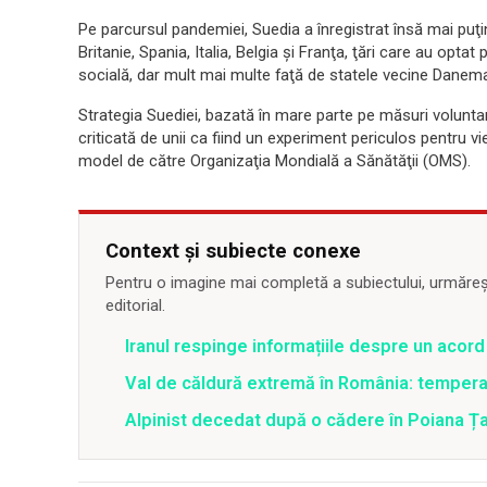
Pe parcursul pandemiei, Suedia a înregistrat însă mai pu
Britanie, Spania, Italia, Belgia şi Franţa, ţări care au opt
socială, dar mult mai multe faţă de statele vecine Danema
Strategia Suediei, bazată în mare parte pe măsuri voluntar
criticată de unii ca fiind un experiment periculos pentru vi
model de către Organizaţia Mondială a Sănătăţii (OMS).
Context și subiecte conexe
Pentru o imagine mai completă a subiectului, urmărește
editorial.
Iranul respinge informațiile despre un aco
Val de căldură extremă în România: temperat
Alpinist decedat după o cădere în Poiana Țapu