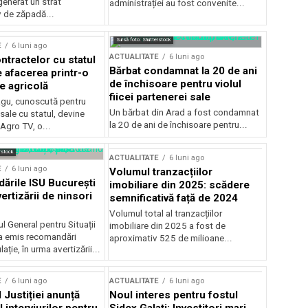
generat un strat
administrației au fost convenite...
v de zăpadă...
Sursă foto: Shutterstock
E
6 luni ago
ACTUALITATE
6 luni ago
ntractelor cu statul
Bărbat condamnat la 20 de ani
e afacerea printr-o
de închisoare pentru violul
e agricolă
fiicei partenerei sale
gu, cunoscută pentru
Un bărbat din Arad a fost condamnat
sale cu statul, devine
la 20 de ani de închisoare pentru...
 Agro TV, o...
rstock
ACTUALITATE
6 luni ago
E
6 luni ago
Volumul tranzacțiilor
rile ISU București
imobiliare din 2025: scădere
ertizării de ninsori
semnificativă față de 2024
Volumul total al tranzacțiilor
l General pentru Situații
imobiliare din 2025 a fost de
a emis recomandări
aproximativ 525 de milioane...
ție, în urma avertizării...
E
6 luni ago
ACTUALITATE
6 luni ago
 Justiției anunță
Noul interes pentru fostul