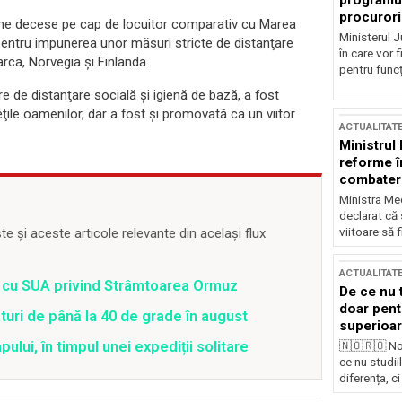
programul
procurori
ţine decese pe cap de locuitor comparativ cu Marea
Ministerul Ju
at pentru impunerea unor măsuri stricte de distanţare
în care vor f
rca, Norvegia şi Finlanda.
pentru funcți
e de distanţare socială şi igienă de bază, a fost
eţile oamenilor, dar a fost şi promovată ca un viitor
ACTUALITAT
Ministrul
reforme î
combaterea
Ministra Med
declarat că
 și aceste articole relevante din același flux
viitoare să 
ACTUALITAT
rd cu SUA privind Strâmtoarea Ormuz
De ce nu 
doar pentr
uri de până la 40 de grade în august
superioar
lui, în timpul unei expediții solitare
🇳🇴🇷🇴 No
ce nu studii
diferența, ci