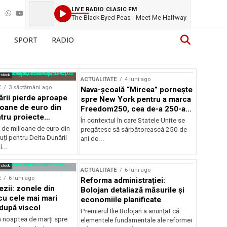
LIVE RADIO CLASIC FM
The Black Eyed Peas - Meet Me Halfway
SPORT
RADIO
rstock
ACTUALITATE
4 luni ago
E
3 săptămâni ago
Nava-școală “Mircea” pornește
ării pierde aproape
spre New York pentru a marca
ioane de euro din
Freedom250, cea de-a 250-a
tru proiecte
aniversare a Statelor Unite
În contextul în care Statele Unite se
de milioane de euro din
pregătesc să sărbătorească 250 de
ți pentru Delta Dunării
ani de...
...
rstock
ACTUALITATE
6 luni ago
E
6 luni ago
Reforma administrației:
ezii: zonele din
Bolojan detaliază măsurile și
u cele mai mari
economiile planificate
după viscol
Premierul Ilie Bolojan a anunțat că
n noaptea de marți spre
elementele fundamentale ale reformei