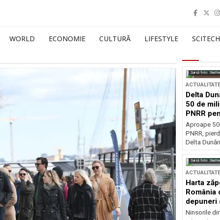
WORLD
ECONOMIE
CULTURĂ
LIFESTYLE
SCITECH
Sursă foto: Shutte
ACTUALITAT
Delta Dun
50 de mil
PNRR pen
esențiale
Aproape 50 
PNRR, pierdu
Delta Dunării
Sursă foto: Shutte
ACTUALITAT
Harta zăp
România c
depuneri 
Ninsorile di