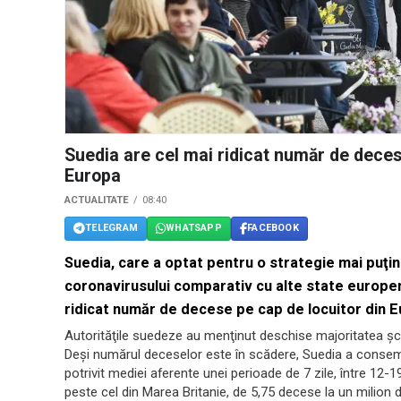
Suedia are cel mai ridicat număr de dece
Europa
ACTUALITATE
08:40
TELEGRAM
WHATSAPP
FACEBOOK
Suedia, care a optat pentru o strategie mai puţi
coronavirusului comparativ cu alte state europene
ridicat număr de decese pe cap de locuitor din 
Autorităţile suedeze au menţinut deschise majoritatea şcoli
Deşi numărul deceselor este în scădere, Suedia a consemna
potrivit mediei aferente unei perioade de 7 zile, între 12-1
peste cel din Marea Britanie, de 5,75 decese la un milion d