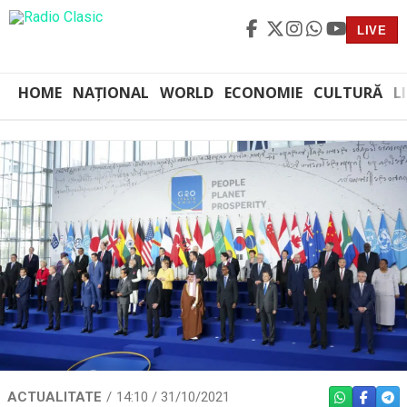
LIVE
HOME
NAȚIONAL
WORLD
ECONOMIE
CULTURĂ
L
ACTUALITATE
14:10 / 31/10/2021
WHATSAPP
FACEBO
TEL