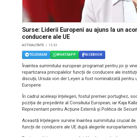
Surse: Liderii Europeni au ajuns la un aco
conducere ale UE
ACTUALITATE
15:43
TELEGRAM
WHATSAPP
FACEBOOK
Înaintea summitului european programat pentru joi și vineri
repartizarea principalelor funcții de conducere ale institu
discuții, Ursula von der Leyen a fost nominalizată pentru
Europene.
În cadrul aceleași înțelegeri, fostul premier portughez, 
poziția de președinte al Consiliului European, iar Kaja Kall
Reprezentant pentru Acțiune Externă și Politica de Securi
Această înțelegere survine înaintea summitului crucial de 
funcții de conducere ale UE după alegerile europarlamenta