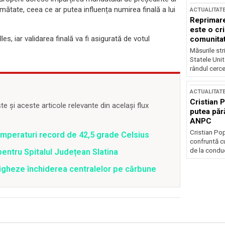
mătate, ceea ce ar putea influența numirea finală a lui
ACTUALITAT
Reprimare
este o cri
les, iar validarea finală va fi asigurată de votul
comunitate
Măsurile stri
Statele Unit
rândul cerce
ACTUALITAT
Cristian 
 și aceste articole relevante din același flux
putea păr
ANPC
Cristian Po
emperaturi record de 42,5 grade Celsius
confruntă cu
de la conduc
pentru Spitalul Județean Slatina
tigheze închiderea centralelor pe cărbune