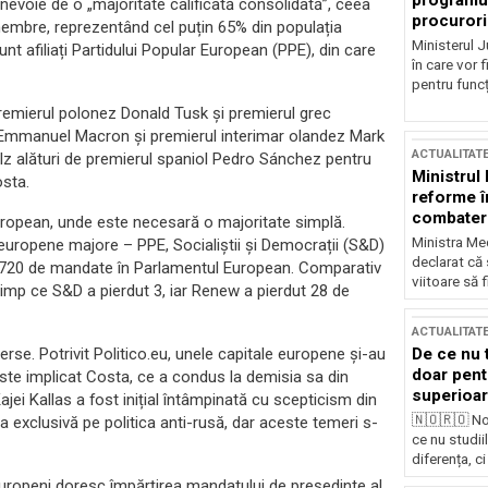
programul
evoie de o „majoritate calificată consolidată”, ceea
procurori
 membre, reprezentând cel puțin 65% din populația
Ministerul Ju
unt afiliați Partidului Popular European (PPE), din care
în care vor f
pentru funcți
premierul polonez Donald Tusk și premierul grec
z Emmanuel Macron și premierul interimar olandez Mark
ACTUALITAT
holz alături de premierul spaniol Pedro Sánchez pentru
Ministrul
osta.
reforme î
combaterea
European, unde este necesară o majoritate simplă.
Ministra Med
-europene majore – PPE, Socialiștii și Democrații (S&D)
declarat că
ele 720 de mandate în Parlamentul European. Comparativ
viitoare să 
timp ce S&D a pierdut 3, iar Renew a pierdut 28 de
ACTUALITAT
rse. Potrivit Politico.eu, unele capitale europene și-au
De ce nu 
doar pentr
 este implicat Costa, ce a condus la demisia sa din
superioar
jei Kallas a fost inițial întâmpinată cu scepticism din
🇳🇴🇷🇴 No
sa exclusivă pe politica anti-rusă, dar aceste temeri s-
ce nu studii
diferența, ci
europeni doresc împărțirea mandatului de președinte al