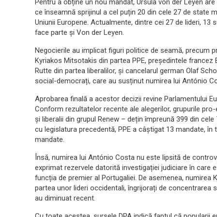
Pentru a obține un nou mandat, Ursula von der Leyen are n
ce înseamnă sprijinul a cel puțin 20 din cele 27 de state
Uniunii Europene. Actualmente, dintre cei 27 de lideri, 13 s
face parte și Von der Leyen.
Negocierile au implicat figuri politice de seamă, precum 
Kyriakos Mitsotakis din partea PPE, președintele france
Rutte din partea liberalilor, și cancelarul german Olaf Sc
social-democrați, care au susținut numirea lui António C
Aprobarea finală a acestor decizii revine Parlamentului 
Conform rezultatelor recente ale alegerilor, grupurile pro
și liberalii din grupul Renew – dețin împreună 399 din c
cu legislatura precedentă, PPE a câștigat 13 mandate, în 
mandate.
Însă, numirea lui António Costa nu este lipsită de controve
exprimat rezervele datorită investigației judiciare în care
funcția de premier al Portugaliei. De asemenea, numirea Ka
partea unor lideri occidentali, îngrijorați de concentrarea 
au diminuat recent.
Cu toate acestea, sursele DPA indică faptul că popularii 