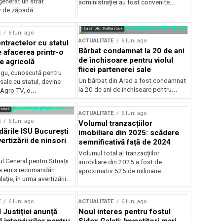
generat un strat
administrației au fost convenite...
v de zăpadă...
Sursă foto: Shutterstock
E
6 luni ago
ACTUALITATE
6 luni ago
ntractelor cu statul
Bărbat condamnat la 20 de ani
e afacerea printr-o
de închisoare pentru violul
e agricolă
fiicei partenerei sale
gu, cunoscută pentru
Un bărbat din Arad a fost condamnat
sale cu statul, devine
la 20 de ani de închisoare pentru...
 Agro TV, o...
rstock
ACTUALITATE
6 luni ago
E
6 luni ago
Volumul tranzacțiilor
rile ISU București
imobiliare din 2025: scădere
ertizării de ninsori
semnificativă față de 2024
Volumul total al tranzacțiilor
l General pentru Situații
imobiliare din 2025 a fost de
a emis recomandări
aproximativ 525 de milioane...
ție, în urma avertizării...
E
6 luni ago
ACTUALITATE
6 luni ago
 Justiției anunță
Noul interes pentru fostul