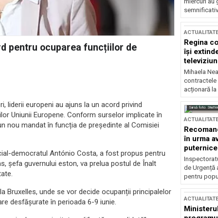
miercuri au 
semnificati
ACTUALITAT
Regina co
rd pentru ocuparea funcțiilor de
își extind
televiziun
Mihaela Nea
contractele 
acționară la
, liderii europeni au ajuns la un acord privind
Sursă foto: Shutte
țiilor Uniunii Europene. Conform surselor implicate în
ACTUALITAT
 un nou mandat în funcția de președinte al Comisiei
Recomandă
în urma av
puternice
social-democratul António Costa, a fost propus pentru
Inspectoratu
as, șefa guvernului eston, va prelua postul de Înalt
de Urgență 
tate.
pentru popula
la Bruxelles, unde se vor decide ocupanții principalelor
ACTUALITAT
re desfășurate în perioada 6-9 iunie.
Ministerul