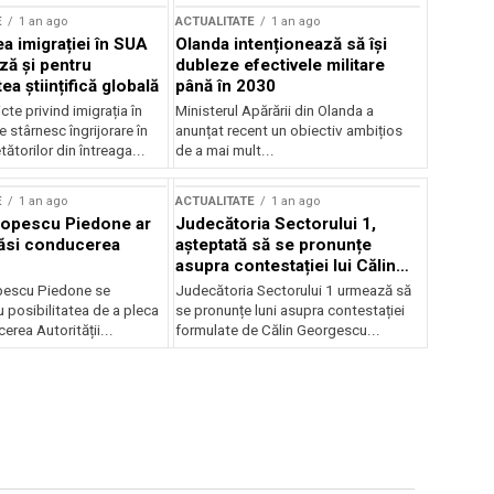
E
1 an ago
ACTUALITATE
1 an ago
a imigrației în SUA
Olanda intenționează să își
ză și pentru
dubleze efectivele militare
a științifică globală
până în 2030
cte privind imigrația în
Ministerul Apărării din Olanda a
e stârnesc îngrijorare în
anunțat recent un obiectiv ambițios
tătorilor din întreaga...
de a mai mult...
E
1 an ago
ACTUALITATE
1 an ago
Popescu Piedone ar
Judecătoria Sectorului 1,
ăsi conducerea
așteptată să se pronunțe
asupra contestației lui Călin
Georgescu privind controlul
pescu Piedone se
Judecătoria Sectorului 1 urmează să
judiciar
 posibilitatea de a pleca
se pronunțe luni asupra contestației
erea Autorității...
formulate de Călin Georgescu...