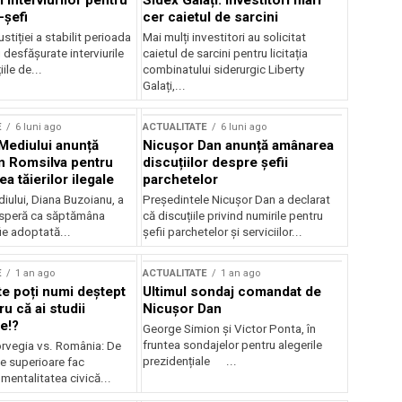
 interviurilor pentru
Sidex Galați: Investitori mari
-șefi
cer caietul de sarcini
stiției a stabilit perioada
Mai mulți investitori au solicitat
i desfășurate interviurile
caietul de sarcini pentru licitația
ile de...
combinatului siderurgic Liberty
Galați,...
E
6 luni ago
ACTUALITATE
6 luni ago
 Mediului anunță
Nicușor Dan anunță amânarea
n Romsilva pentru
discuțiilor despre șefii
 tăierilor ilegale
parchetelor
iului, Diana Buzoianu, a
Președintele Nicușor Dan a declarat
 speră ca săptămâna
că discuțiile privind numirile pentru
fie adoptată...
șefii parchetelor și serviciilor...
E
1 an ago
ACTUALITATE
1 an ago
te poți numi deștept
Ultimul sondaj comandat de
u că ai studii
Nicușor Dan
e!?
George Simion și Victor Ponta, în
fruntea sondajelor pentru alegerile
rvegia vs. România: De
prezidențiale ...
le superioare fac
 mentalitatea civică...