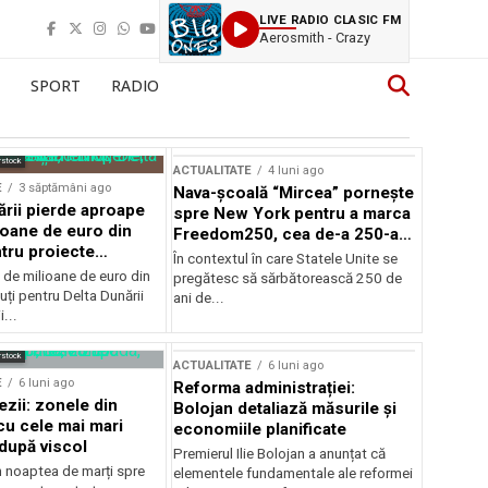
LIVE RADIO CLASIC FM
Aerosmith - Crazy
SPORT
RADIO
rstock
ACTUALITATE
4 luni ago
E
3 săptămâni ago
Nava-școală “Mircea” pornește
ării pierde aproape
spre New York pentru a marca
ioane de euro din
Freedom250, cea de-a 250-a
tru proiecte
aniversare a Statelor Unite
În contextul în care Statele Unite se
de milioane de euro din
pregătesc să sărbătorească 250 de
ți pentru Delta Dunării
ani de...
...
rstock
ACTUALITATE
6 luni ago
E
6 luni ago
Reforma administrației:
ezii: zonele din
Bolojan detaliază măsurile și
u cele mai mari
economiile planificate
după viscol
Premierul Ilie Bolojan a anunțat că
n noaptea de marți spre
elementele fundamentale ale reformei