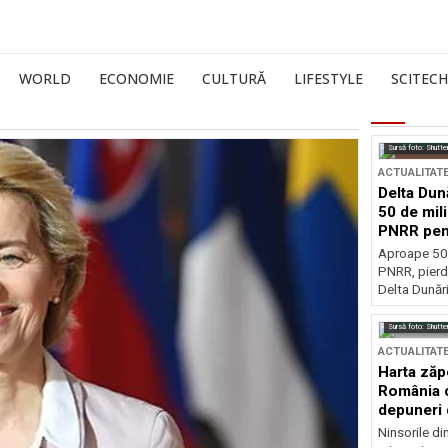
WORLD
ECONOMIE
CULTURĂ
LIFESTYLE
SCITECH
Sursă foto: Shutte
ACTUALITAT
Delta Dun
50 de mil
PNRR pen
esențiale
Aproape 50 
PNRR, pierdu
Delta Dunării
Sursă foto: Shutte
ACTUALITAT
Harta zăp
România c
depuneri 
Ninsorile di