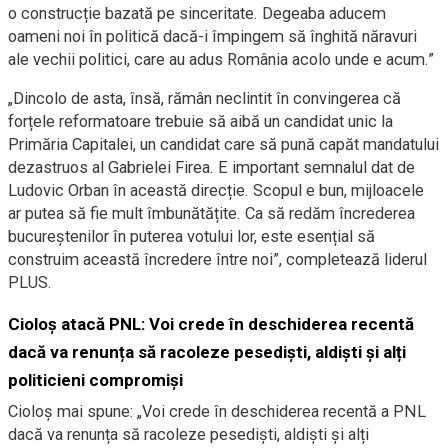
o construcție bazată pe sinceritate. Degeaba aducem
oameni noi în politică dacă-i împingem să înghită năravuri
ale vechii politici, care au adus România acolo unde e acum.”
„Dincolo de asta, însă, rămân neclintit în convingerea că
forțele reformatoare trebuie să aibă un candidat unic la
Primăria Capitalei, un candidat care să pună capăt mandatului
dezastruos al Gabrielei Firea. E important semnalul dat de
Ludovic Orban în această direcție. Scopul e bun, mijloacele
ar putea să fie mult îmbunătățite. Ca să redăm încrederea
bucureștenilor în puterea votului lor, este esențial să
construim această încredere între noi”, completează liderul
PLUS.
Cioloș atacă PNL: Voi crede în deschiderea recentă
dacă va renunța să racoleze pesediști, aldiști și alți
politicieni compromiși
Cioloș mai spune: „Voi crede în deschiderea recentă a PNL
dacă va renunța să racoleze pesediști, aldiști și alți