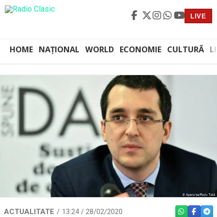
LIVE
HOME
NAȚIONAL
WORLD
ECONOMIE
CULTURĂ
L
ACTUALITATE
13:24 / 28/02/2020
WHATSAPP
FACEBO
TEL