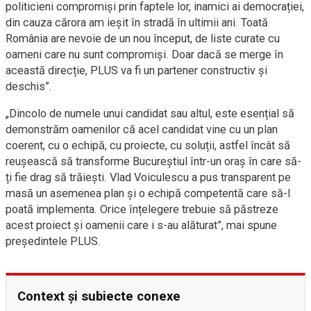
politicieni compromiși prin faptele lor, inamici ai democrației,
din cauza cărora am ieșit în stradă în ultimii ani. Toată
România are nevoie de un nou început, de liste curate cu
oameni care nu sunt compromiși. Doar dacă se merge în
această direcție, PLUS va fi un partener constructiv și
deschis”.
„Dincolo de numele unui candidat sau altul, este esențial să
demonstrăm oamenilor că acel candidat vine cu un plan
coerent, cu o echipă, cu proiecte, cu soluții, astfel încât să
reușească să transforme Bucureștiul într-un oraș în care să-
ți fie drag să trăiești. Vlad Voiculescu a pus transparent pe
masă un asemenea plan și o echipă competentă care să-l
poată implementa. Orice înțelegere trebuie să păstreze
acest proiect și oamenii care i s-au alăturat”, mai spune
președintele PLUS.
Context și subiecte conexe