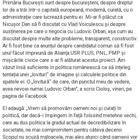
Primăria București sunt despre bucureșteni, despre dreptul
lor de a trăi într-o capitală europeană, modernă, curată, cu o
administrație care lucrează pentru ei. Mi-ar fi plăcut ca
Nicușor Dan să fi discutat cu Vlad Voiculescu și despre
susținerea pe care o negocia cu Ludovic Orban, așa cum au
discutat despre multe alte probleme, transparent, constructiv.
Ar fi fost bine ca anunțul despre candidatul comun să fi fost
unul făcut împreună de Alianța USR PLUS, PNL, PMP și
mișcările civice care s-ar fi alăturat acestui proiect. Am
văzut însă suficiente în politica românească ca să înțeleg
tentația unei „lovituri“ de imagine și calculele politice din
spatele ei. O „lovitură“ de care, din punctul meu de vedere,
avea nevoie numai Ludovic Orban”, a scris Cioloș, vineri, pe
pagina de Facebook.
El adaugă: „Vrem să promovăm oameni noi și curați în
politică, dar dacă-i împingem în față folosind metehne vechi,
care au dus politica la gradul actual de decredibilizare în
societate, ne mai compromitem pentru câteva decenii.
Scopul nu scuză mijloacele, mai ales atunci când oamenii vor