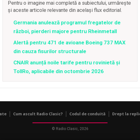
Pentru o imagine mai completă a subiectului, urmărește
și aceste articole relevante din același flux editorial.
Germania anulează programul fregatelor de
război, pierderi majore pentru Rheinmetall
Alertă pentru 471 de avioane Boeing 737 MAX
din cauza fisurilor structurale
CNAIR anunță noile tarife pentru rovinietă și
TollRo, aplicabile din octombrie 2026
tate
Cum ascult Radio Clasic?
Codul de conduită
Drept la repli
© Radio Clasic, 2026