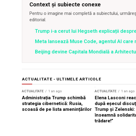
Context și subiecte conexe
Pentru o imagine mai completă a subiectului, urmărește
editorial.
Trump i-a cerut lui Hegseth explicații despr
Meta lansează Muse Code, agentul AI care 
Beijing devine Capitala Mondială a Arhitectu
ACTUALITATE - ULTIMELE ARTICOLE
ACTUALITATE
1 an ago
ACTUALITATE
1 an ago
Administrația Trump schimbă
Elena Lasconi rea
strategia cibernetică: Rusia,
după eșecul discuți
scoasă de pe lista amenințărilor
Trump și Zelenski:
înseamnă solidarit
trădare!”