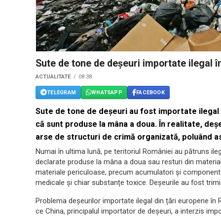
Sute de tone de deșeuri importate ilegal 
ACTUALITATE
08:38
TELEGRAM
WHATSAPP
FACEBOOK
Sute de tone de deșeuri au fost importate ilegal 
că sunt produse la mâna a doua. În realitate, deșeu
arse de structuri de crimă organizată, poluând as
Numai în ultima lună, pe teritoriul României au pătruns ileg
declarate produse la mâna a doua sau resturi din material 
materiale periculoase, precum acumulatori şi componente
medicale și chiar substanțe toxice. Deșeurile au fost trimis
Problema deșeurilor importate ilegal din țări europene în
ce China, principalul importator de deșeuri, a interzis impo