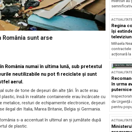
miercuri au 
semnificati
ACTUALITAT
Regina co
își extind
televiziun
în România sunt arse
Mihaela Nea
contractele 
acționară la
Sursă foto: Shutte
în România numai în ultima lună, sub pretextul
ACTUALITAT
rile neutilizabile nu pot fi reciclate și sunt
Recomandă
tfel aerul.
în urma av
puternice
al sute de tone de deșeuri din alte țări. În acte erau
Inspectoratu
plastic, însă în realitate containerele erau încărcate cu
de Urgență 
 metalice, resturi de echipamente electronice, deșeuri
pentru popula
e ilegal din Italia, Marea Britanie, Belgia și Germania.
 România s-a accentuat în ultimul an și jumătate după
ACTUALITAT
rtul de plastic.
Ministerul