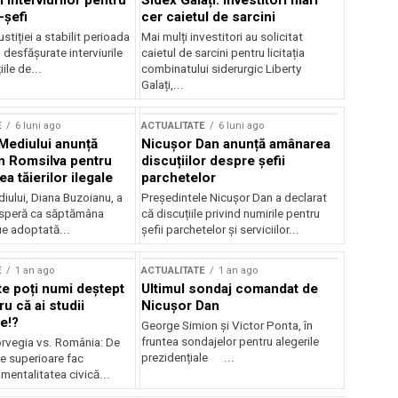
 interviurilor pentru
Sidex Galați: Investitori mari
-șefi
cer caietul de sarcini
stiției a stabilit perioada
Mai mulți investitori au solicitat
i desfășurate interviurile
caietul de sarcini pentru licitația
ile de...
combinatului siderurgic Liberty
Galați,...
E
6 luni ago
ACTUALITATE
6 luni ago
 Mediului anunță
Nicușor Dan anunță amânarea
n Romsilva pentru
discuțiilor despre șefii
 tăierilor ilegale
parchetelor
iului, Diana Buzoianu, a
Președintele Nicușor Dan a declarat
 speră ca săptămâna
că discuțiile privind numirile pentru
fie adoptată...
șefii parchetelor și serviciilor...
E
1 an ago
ACTUALITATE
1 an ago
te poți numi deștept
Ultimul sondaj comandat de
u că ai studii
Nicușor Dan
e!?
George Simion și Victor Ponta, în
fruntea sondajelor pentru alegerile
rvegia vs. România: De
prezidențiale ...
le superioare fac
 mentalitatea civică...