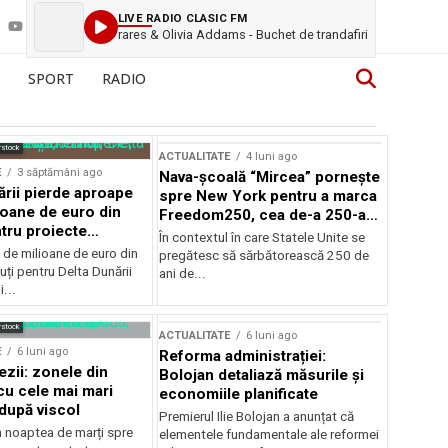
LIVE RADIO CLASIC FM
rares & Olivia Addams - Buchet de trandafiri
SPORT
RADIO
rstock
ACTUALITATE
4 luni ago
E
3 săptămâni ago
Nava-școală “Mircea” pornește
ării pierde aproape
spre New York pentru a marca
ioane de euro din
Freedom250, cea de-a 250-a
tru proiecte
aniversare a Statelor Unite
În contextul în care Statele Unite se
de milioane de euro din
pregătesc să sărbătorească 250 de
ți pentru Delta Dunării
ani de...
...
rstock
ACTUALITATE
6 luni ago
E
6 luni ago
Reforma administrației:
ezii: zonele din
Bolojan detaliază măsurile și
u cele mai mari
economiile planificate
după viscol
Premierul Ilie Bolojan a anunțat că
n noaptea de marți spre
elementele fundamentale ale reformei