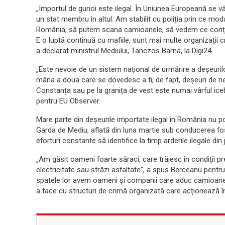
„Importul de gunoi este ilegal. În Uniunea Europeană se vân
un stat membru în altul. Am stabilit cu poliția prin ce mo
România, să putem scana camioanele, să vedem ce conți
E o luptă continuă cu mafiile, sunt mai multe organizații cr
a declarat ministrul Mediului, Tanczos Barna, la Digi24.
„Este nevoie de un sistem național de urmărire a deșeurilo
mâna a doua care se dovedesc a fi, de fapt, deșeuri de neu
Constanța sau pe la granița de vest este numai vârful iceb
pentru EU Observer.
Mare parte din deșeurile importate ilegal în România nu po
Garda de Mediu, aflată din luna martie sub conducerea fo
eforturi constante să identifice la timp arderile ilegale din
„Am găsit oameni foarte săraci, care trăiesc în condiții p
electricitate sau străzi asfaltate”, a spus Berceanu pentru
spatele lor avem oameni și companii care aduc camioane
a face cu structuri de crimă organizată care acționează 