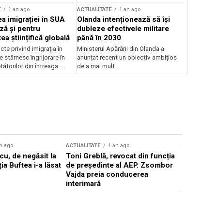
E
1 an ago
ACTUALITATE
1 an ago
a imigrației în SUA
Olanda intenționează să își
ză și pentru
dubleze efectivele militare
a științifică globală
până în 2030
cte privind imigrația în
Ministerul Apărării din Olanda a
e stârnesc îngrijorare în
anunțat recent un obiectiv ambițios
tătorilor din întreaga...
de a mai mult...
n ago
ACTUALITATE
1 an ago
ACTUALITATE
u, de negăsit la
Toni Greblă, revocat din funcția
Ilie Boloj
ția Buftea i-a lăsat
de președinte al AEP. Zsombor
alegerilor
Vajda preia conducerea
constituți
interimară
concentră
viitoarelo