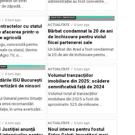
generat un strat
administrației au fost convenite...
v de zăpadă...
Sursă foto: Shutterstock
E
6 luni ago
ACTUALITATE
6 luni ago
ntractelor cu statul
Bărbat condamnat la 20 de ani
e afacerea printr-o
de închisoare pentru violul
e agricolă
fiicei partenerei sale
gu, cunoscută pentru
Un bărbat din Arad a fost condamnat
sale cu statul, devine
la 20 de ani de închisoare pentru...
 Agro TV, o...
rstock
ACTUALITATE
6 luni ago
E
6 luni ago
Volumul tranzacțiilor
rile ISU București
imobiliare din 2025: scădere
ertizării de ninsori
semnificativă față de 2024
Volumul total al tranzacțiilor
l General pentru Situații
imobiliare din 2025 a fost de
a emis recomandări
aproximativ 525 de milioane...
ție, în urma avertizării...
E
6 luni ago
ACTUALITATE
6 luni ago
 Justiției anunță
Noul interes pentru fostul