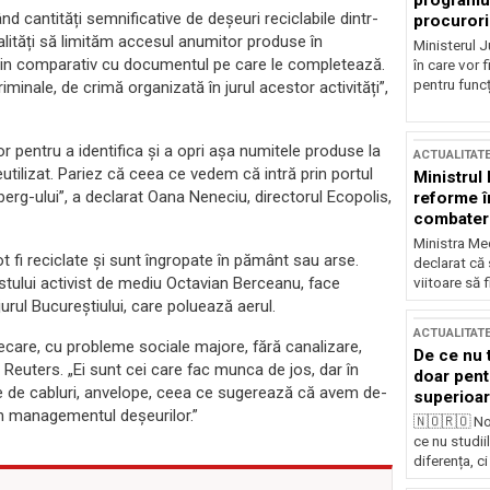
programul
d cantități semnificative de deșeuri reciclabile dintr-
procurori
dalități să limităm accesul anumitor produse în
Ministerul Ju
n comparativ cu documentul pe care le completează.
în care vor f
pentru funcți
iminale, de crimă organizată în jurul acestor activități”,
r pentru a identifica și a opri așa numitele produse la
ACTUALITAT
tilizat. Pariez că ceea ce vedem că intră prin portul
Ministrul
erg-ului”, a declarat Oana Neneciu, directorul Ecopolis,
reforme î
combaterea
Ministra Med
t fi reciclate și sunt îngropate în pământ sau arse.
declarat că
stului activist de mediu Octavian Berceanu, face
viitoare să 
 jurul Bucureștiului, care poluează aerul.
ACTUALITAT
recare, cu probleme sociale majore, fără canalizare,
De ce nu 
 Reuters. „Ei sunt cei care fac munca de jos, dar în
doar pentr
 de cabluri, anvelope, ceea ce sugerează că avem de-
superioar
în managementul deșeurilor.”
🇳🇴🇷🇴 No
ce nu studii
diferența, ci