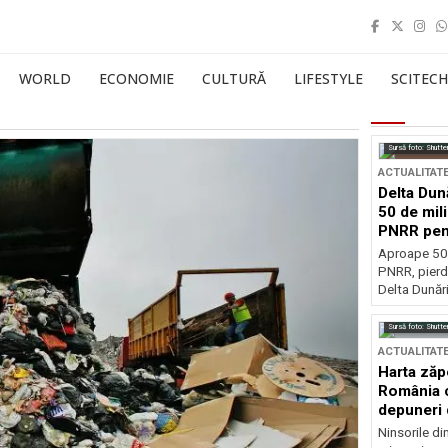
WORLD
ECONOMIE
CULTURĂ
LIFESTYLE
SCITECH
Sursă foto: Shutte
ACTUALITAT
Delta Dun
50 de mil
PNRR pen
esențiale
Aproape 50 
PNRR, pierdu
Delta Dunării
Sursă foto: Shutte
ACTUALITAT
Harta zăp
România c
depuneri 
Ninsorile di