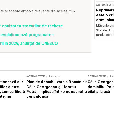
ACTUALITAT
Reprimare
 și aceste articole relevante din același flux
este o cri
comunitate
Măsurile stri
e epuizarea stocurilor de rachete
Statele Unit
revoluționează programarea
rândul cerce
rii în 2029, anunțat de UNESCO
ACTUALITATE
1 an ago
ACTUALITATE
1 a
cționează dur
Plan de destabilizare a României:
Călin Georgesc
ilor dintre
Călin Georgescu și Horațiu
domiciliu. Poli
 „Lumea liberă
Potra, implicați într-o conspirație
citația la ușă
ate, nu
periculoasă