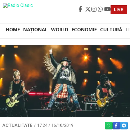
LIVE
HOME
NAȚIONAL
WORLD
ECONOMIE
CULTURĂ
L
ACTUALITATE
17:24 / 16/10/2019
WHATSAPP
FACEBO
TEL