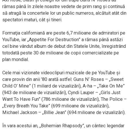
rămas până în zilele noastre vedete de prim rang şi continuă
să atragă la concertele lor un public numeros, alcătuit atât din
spectatori maturi, cât şi tineri.
Formaţia californiană are peste 6,7 milioane de admiratori pe
YouTube, iar „Appetite For Destruction” a rămas până astăzi
cel bine vândut album de debut din Statele Unite, înregistrând
totodată peste 30 de milioane de copii comercializate pe
plan mondial.
Cele mai vizionate videoclipuri muzicale de pe YouTube şi
care provin din anii ’80 arată astfel: Guns N’ Roses – „Sweet
Child O’ Mine” (1 miliard de vizualizări), A-ha – „Take On Me”
(943 de milioane de vizualizări), Cyndi Lauper – „Girls Just
Want To Have Fun” (786 milioane de vizualizări), The Police –
„Every Breath You Take” (699 milioane de vizualizări),
Michael Jackson – „Billie Jean” (694 milioane de vizualizări).
În vara acestui an, „Bohemian Rhapsody”, un cântec legendar