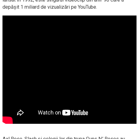
depăşit 1 miliard de vizualizări pe YouTube.
Axl Rose, Slash şi colegii lor din trupa Guns N’ Roses au