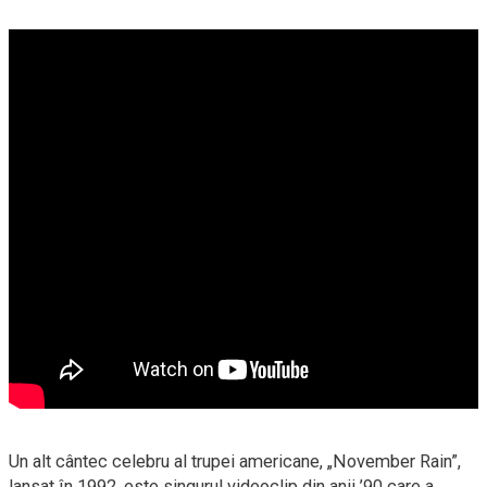
Un alt cântec celebru al trupei americane, „November Rain”,
lansat în 1992, este singurul videoclip din anii ’90 care a