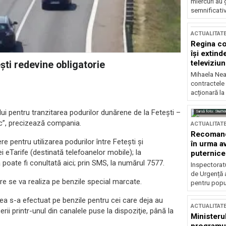
miercuri au 
semnificati
ACTUALITAT
Regina co
își extind
televiziun
şti redevine obligatorie
Mihaela Nea
contractele 
acționară la
lui pentru tranzitarea podurilor dunărene de la Feteşti –
Sursă foto: Shutte
fic”, precizează compania.
ACTUALITAT
Recomandă
 pentru utilizarea podurilor între Feteşti şi
în urma av
ei eTarife (destinată telefoanelor mobile); la
puternice
ă poate fi conultată aici; prin SMS, la numărul 7577.
Inspectoratu
de Urgență 
are se va realiza pe benzile special marcate.
pentru popula
erea s-a efectuat pe benzile pentru cei care deja au
ACTUALITAT
rii printr-unul din canalele puse la dispoziţie, până la
Ministerul