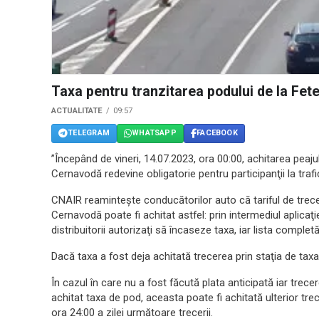
Taxa pentru tranzitarea podului de la Fete
ACTUALITATE
09:57
TELEGRAM
WHATSAPP
FACEBOOK
”Începând de vineri, 14.07.2023, ora 00:00, achitarea peaju
Cernavodă redevine obligatorie pentru participanţii la tra
CNAIR reaminteşte conducătorilor auto că tariful de trecere
Cernavodă poate fi achitat astfel: prin intermediul aplicaţi
distribuitorii autorizaţi să încaseze taxa, iar lista complet
Dacă taxa a fost deja achitată trecerea prin staţia de tax
În cazul în care nu a fost făcută plata anticipată iar trec
achitat taxa de pod, aceasta poate fi achitată ulterior trece
ora 24:00 a zilei următoare trecerii.