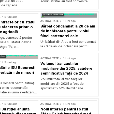
generat un strat
administrației au fost convenite...
v de zăpadă...
Sursă foto: Shutterstock
E
5 luni ago
ACTUALITATE
5 luni ago
ntractelor cu statul
Bărbat condamnat la 20 de ani
e afacerea printr-o
de închisoare pentru violul
e agricolă
fiicei partenerei sale
gu, cunoscută pentru
Un bărbat din Arad a fost condamnat
sale cu statul, devine
la 20 de ani de închisoare pentru...
 Agro TV, o...
rstock
ACTUALITATE
5 luni ago
E
5 luni ago
Volumul tranzacțiilor
rile ISU București
imobiliare din 2025: scădere
ertizării de ninsori
semnificativă față de 2024
Volumul total al tranzacțiilor
l General pentru Situații
imobiliare din 2025 a fost de
a emis recomandări
aproximativ 525 de milioane...
ție, în urma avertizării...
E
5 luni ago
ACTUALITATE
6 luni ago
 Justiției anunță
Noul interes pentru fostul