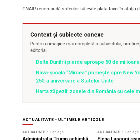
CNAIR recomandă şoferilor să evite plata taxei în staţia de
Context și subiecte conexe
Pentru o imagine mai completă a subiectului, urmărește
editorial.
Delta Dunării pierde aproape 50 de milioane
Nava-școală “Mircea” pornește spre New Y
250-a aniversare a Statelor Unite
Harta zăpezii: zonele din România cu cele m
ACTUALITATE - ULTIMELE ARTICOLE
ACTUALITATE
1 an ago
ACTUALITATE
1 an ago
Administrația Trump schimbă
Elena Lasconi rea