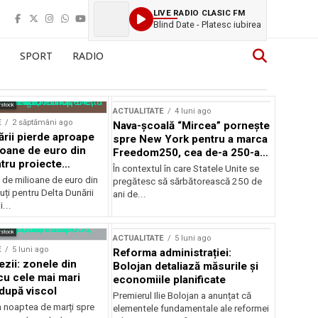
LIVE RADIO CLASIC FM
Blind Date - Platesc iubirea
SPORT
RADIO
rstock
ACTUALITATE
4 luni ago
E
2 săptămâni ago
Nava-școală “Mircea” pornește
ării pierde aproape
spre New York pentru a marca
ioane de euro din
Freedom250, cea de-a 250-a
tru proiecte
aniversare a Statelor Unite
În contextul în care Statele Unite se
de milioane de euro din
pregătesc să sărbătorească 250 de
ți pentru Delta Dunării
ani de...
...
rstock
ACTUALITATE
5 luni ago
E
5 luni ago
Reforma administrației:
ezii: zonele din
Bolojan detaliază măsurile și
u cele mai mari
economiile planificate
după viscol
Premierul Ilie Bolojan a anunțat că
n noaptea de marți spre
elementele fundamentale ale reformei