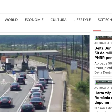
WORLD
ECONOMIE
CULTURĂ
LIFESTYLE
SCITECH
Sursă foto: Shutte
ACTUALITAT
Delta Dun
50 de mil
PNRR pen
esențiale
Aproape 50 
PNRR, pierdu
Delta Dunării
Sursă foto: Shutte
ACTUALITAT
Harta zăp
România c
depuneri 
Ninsorile di