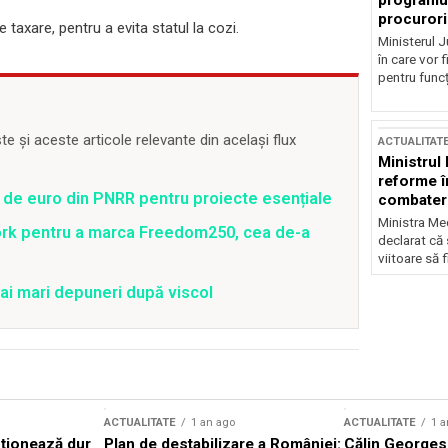
programul
procurori
 taxare, pentru a evita statul la cozi.
Ministerul Ju
în care vor f
pentru funcți
 și aceste articole relevante din același flux
ACTUALITAT
Ministrul
reforme î
 de euro din PNRR pentru proiecte esențiale
combaterea
Ministra Med
ork pentru a marca Freedom250, cea de-a
declarat că
viitoare să 
ai mari depuneri după viscol
ACTUALITATE
1 an ago
ACTUALITATE
1 a
cționează dur
Plan de destabilizare a României:
Călin Georgesc