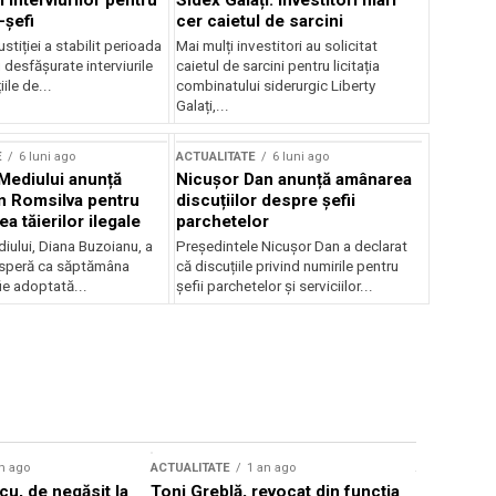
 interviurilor pentru
Sidex Galați: Investitori mari
-șefi
cer caietul de sarcini
stiției a stabilit perioada
Mai mulți investitori au solicitat
i desfășurate interviurile
caietul de sarcini pentru licitația
ile de...
combinatului siderurgic Liberty
Galați,...
E
6 luni ago
ACTUALITATE
6 luni ago
 Mediului anunță
Nicușor Dan anunță amânarea
n Romsilva pentru
discuțiilor despre șefii
 tăierilor ilegale
parchetelor
iului, Diana Buzoianu, a
Președintele Nicușor Dan a declarat
 speră ca săptămâna
că discuțiile privind numirile pentru
fie adoptată...
șefii parchetelor și serviciilor...
n ago
ACTUALITATE
1 an ago
ACTUALITATE
u, de negăsit la
Toni Greblă, revocat din funcția
Ilie Boloj