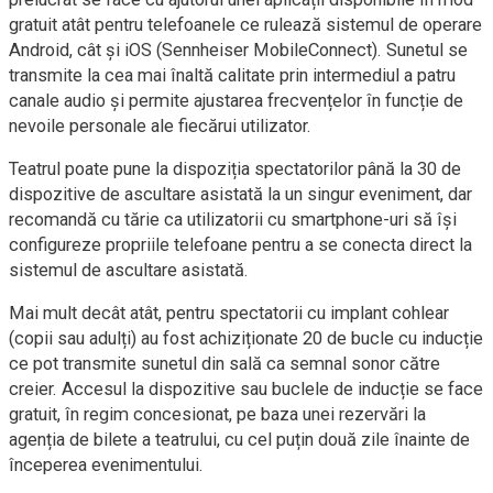
gratuit atât pentru telefoanele ce rulează sistemul de operare
Android, cât și iOS (Sennheiser MobileConnect). Sunetul se
transmite la cea mai înaltă calitate prin intermediul a patru
canale audio și permite ajustarea frecvențelor în funcție de
nevoile personale ale fiecărui utilizator.
Teatrul poate pune la dispoziția spectatorilor până la 30 de
dispozitive de ascultare asistată la un singur eveniment, dar
recomandă cu tărie ca utilizatorii cu smartphone-uri să își
configureze propriile telefoane pentru a se conecta direct la
sistemul de ascultare asistată.
Mai mult decât atât, pentru spectatorii cu implant cohlear
(copii sau adulți) au fost achiziționate 20 de bucle cu inducție
ce pot transmite sunetul din sală ca semnal sonor către
creier. Accesul la dispozitive sau buclele de inducție se face
gratuit, în regim concesionat, pe baza unei rezervări la
agenția de bilete a teatrului, cu cel puțin două zile înainte de
începerea evenimentului.