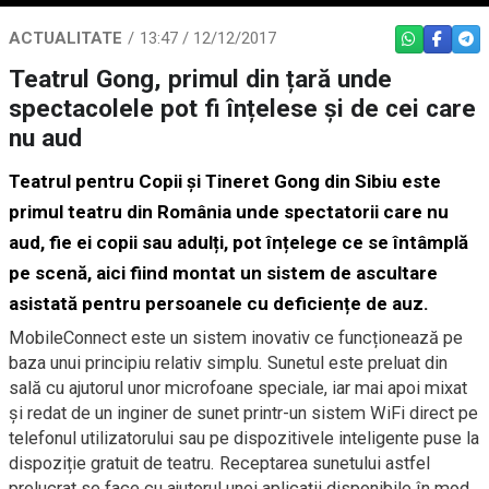
ACTUALITATE
13:47 / 12/12/2017
WHATSAPP
FACEBO
TEL
Teatrul Gong, primul din țară unde
spectacolele pot fi înțelese și de cei care
nu aud
Teatrul pentru Copii și Tineret Gong din Sibiu este
primul teatru din România unde spectatorii care nu
aud, fie ei copii sau adulți, pot înțelege ce se întâmplă
pe scenă, aici fiind montat un sistem de ascultare
asistată pentru persoanele cu deficiențe de auz.
MobileConnect este un sistem inovativ ce funcționează pe
baza unui principiu relativ simplu. Sunetul este preluat din
sală cu ajutorul unor microfoane speciale, iar mai apoi mixat
și redat de un inginer de sunet printr-un sistem WiFi direct pe
telefonul utilizatorului sau pe dispozitivele inteligente puse la
dispoziție gratuit de teatru. Receptarea sunetului astfel
prelucrat se face cu ajutorul unei aplicații disponibile în mod