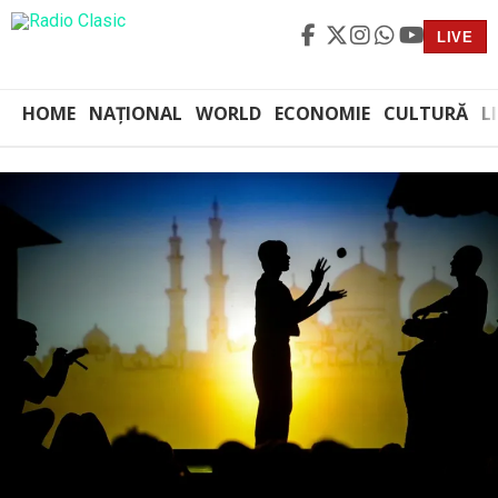
LIVE
HOME
NAȚIONAL
WORLD
ECONOMIE
CULTURĂ
L