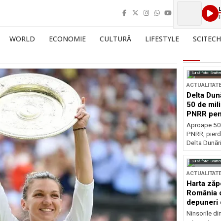
WORLD
ECONOMIE
CULTURĂ
LIFESTYLE
SCITECH
Sursă foto: Shutte
ACTUALITAT
Delta Dun
50 de mil
PNRR pen
esențiale
Aproape 50 
PNRR, pierdu
Delta Dunării
Sursă foto: Shutte
ACTUALITAT
Harta zăp
România c
depuneri 
Ninsorile di