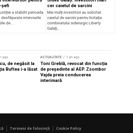
 interviurilor pentru
Sidex Galați: Investitori mari
-șefi
cer caietul de sarcini
stiției a stabilit perioada
Mai mulți investitori au solicitat
i desfășurate interviurile
caietul de sarcini pentru licitația
ile de...
combinatului siderurgic Liberty
Galați,...
n ago
ACTUALITATE
1 an ago
ACTUALITATE
u, de negăsit la
Toni Greblă, revocat din funcția
Ilie Boloj
ția Buftea i-a lăsat
de președinte al AEP. Zsombor
alegerilor
Vajda preia conducerea
constituți
interimară
concentră
viitoarelo
că
Termeni de folosință
Cookie Policy