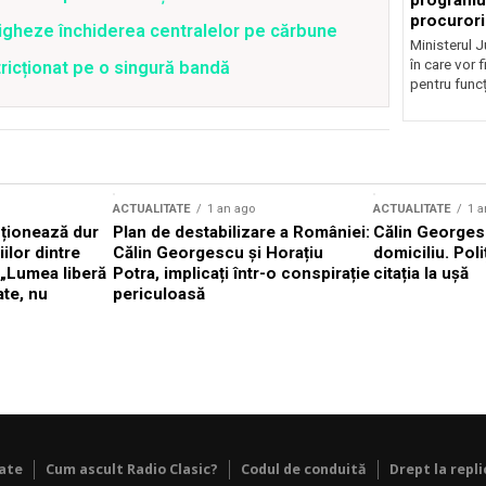
programul
procurori
tigheze închiderea centralelor pe cărbune
Ministerul Ju
în care vor f
stricționat pe o singură bandă
pentru funcți
ACTUALITATE
1 an ago
ACTUALITATE
1 a
cționează dur
Plan de destabilizare a României:
Călin Georgesc
ilor dintre
Călin Georgescu și Horațiu
domiciliu. Poli
 „Lumea liberă
Potra, implicați într-o conspirație
citația la ușă
ate, nu
periculoasă
tate
Cum ascult Radio Clasic?
Codul de conduită
Drept la repli