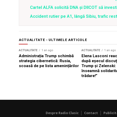
Cartel ALFA solicită DNA și DIICOT să inves
Accident rutier pe A1, lângă Sibiu, trafic re
ACTUALITATE - ULTIMELE ARTICOLE
ACTUALITATE
1 an ago
ACTUALITATE
1 an ago
Administrația Trump schimbă
Elena Lasconi rea
strategia cibernetică: Rusia,
după eșecul discuți
scoasă de pe lista amenințărilor
Trump și Zelenski:
înseamnă solidarit
trădare!”
Despre Radio Clasic
Contact
Publici