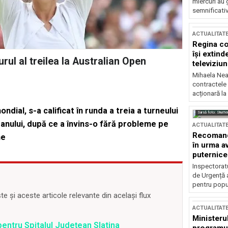
miercuri au 
semnificati
ACTUALITAT
Regina co
își extind
urul al treilea la Australian Open
televiziun
Mihaela Nea
contractele 
acționară la
ial, s-a calificat în runda a treia a turneului
Sursă foto: Shutte
 anului, după ce a învins-o fără probleme pe
ACTUALITAT
Recomandă
ne
în urma av
puternice
Inspectoratu
de Urgență 
pentru popula
 și aceste articole relevante din același flux
ACTUALITAT
Ministerul
pentru Spitalul Județean Slatina