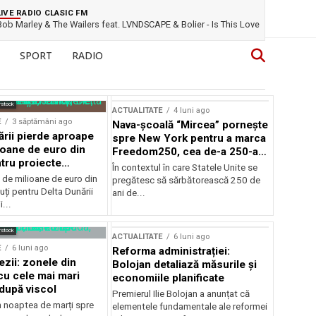
LIVE RADIO CLASIC FM
Bob Marley & The Wailers feat. LVNDSCAPE & Bolier - Is This Love
SPORT
RADIO
rstock
ACTUALITATE
4 luni ago
E
3 săptămâni ago
Nava-școală “Mircea” pornește
ării pierde aproape
spre New York pentru a marca
ioane de euro din
Freedom250, cea de-a 250-a
tru proiecte
aniversare a Statelor Unite
În contextul în care Statele Unite se
de milioane de euro din
pregătesc să sărbătorească 250 de
ți pentru Delta Dunării
ani de...
...
rstock
ACTUALITATE
6 luni ago
E
6 luni ago
Reforma administrației:
ezii: zonele din
Bolojan detaliază măsurile și
u cele mai mari
economiile planificate
după viscol
Premierul Ilie Bolojan a anunțat că
n noaptea de marți spre
elementele fundamentale ale reformei