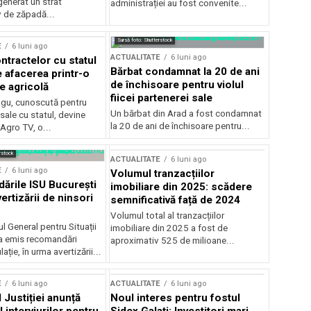
generat un strat
administrației au fost convenite...
v de zăpadă...
Sursă foto: Shutterstock
E
6 luni ago
ACTUALITATE
6 luni ago
ntractelor cu statul
Bărbat condamnat la 20 de ani
e afacerea printr-o
de închisoare pentru violul
e agricolă
fiicei partenerei sale
gu, cunoscută pentru
Un bărbat din Arad a fost condamnat
sale cu statul, devine
la 20 de ani de închisoare pentru...
 Agro TV, o...
rstock
ACTUALITATE
6 luni ago
E
6 luni ago
Volumul tranzacțiilor
rile ISU București
imobiliare din 2025: scădere
ertizării de ninsori
semnificativă față de 2024
Volumul total al tranzacțiilor
l General pentru Situații
imobiliare din 2025 a fost de
a emis recomandări
aproximativ 525 de milioane...
ție, în urma avertizării...
E
6 luni ago
ACTUALITATE
6 luni ago
 Justiției anunță
Noul interes pentru fostul