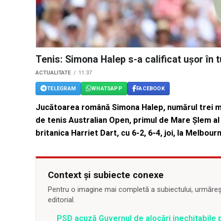
Tenis: Simona Halep s-a calificat uşor în t
ACTUALITATE
11:37
TELEGRAM
WHATSAPP
FACEBOOK
Jucătoarea română Simona Halep, numărul trei mond
de tenis Australian Open, primul de Mare Şlem al
britanica Harriet Dart, cu 6-2, 6-4, joi, la Melbour
Context și subiecte conexe
Pentru o imagine mai completă a subiectului, urmărește
editorial.
PSD acuză Guvernul de alocări inechitabile 