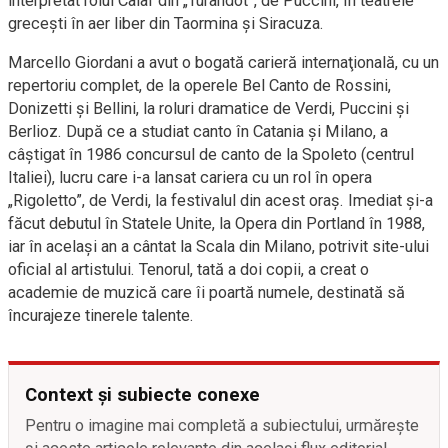
interpretat rolul Calaf din „Turandot”, de Puccini, în teatrele
greceşti în aer liber din Taormina şi Siracuza.
Marcello Giordani a avut o bogată carieră internaţională, cu un
repertoriu complet, de la operele Bel Canto de Rossini,
Donizetti şi Bellini, la roluri dramatice de Verdi, Puccini şi
Berlioz. După ce a studiat canto în Catania şi Milano, a
câştigat în 1986 concursul de canto de la Spoleto (centrul
Italiei), lucru care i-a lansat cariera cu un rol în opera
„Rigoletto”, de Verdi, la festivalul din acest oraş. Imediat şi-a
făcut debutul în Statele Unite, la Opera din Portland în 1988,
iar în acelaşi an a cântat la Scala din Milano, potrivit site-ului
oficial al artistului. Tenorul, tată a doi copii, a creat o
academie de muzică care îi poartă numele, destinată să
încurajeze tinerele talente.
Context și subiecte conexe
Pentru o imagine mai completă a subiectului, urmărește