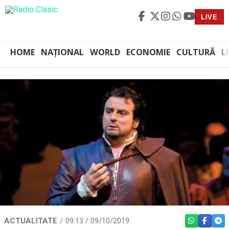
LIVE
HOME
NAȚIONAL
WORLD
ECONOMIE
CULTURĂ
L
ACTUALITATE
09:13 / 09/10/2019
WHATSAPP
FACEBO
TEL