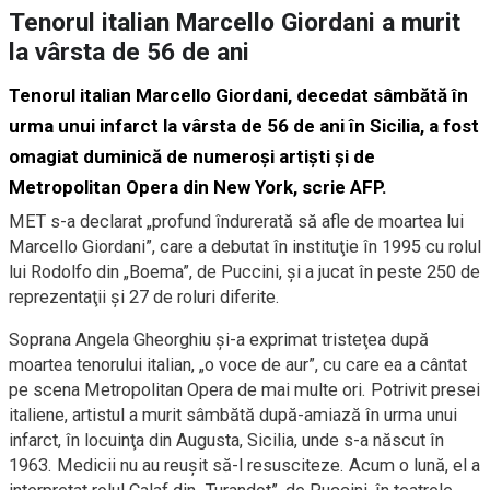
Tenorul italian Marcello Giordani a murit
la vârsta de 56 de ani
Tenorul italian Marcello Giordani, decedat sâmbătă în
urma unui infarct la vârsta de 56 de ani în Sicilia, a fost
omagiat duminică de numeroşi artişti şi de
Metropolitan Opera din New York, scrie AFP.
MET s-a declarat „profund îndurerată să afle de moartea lui
Marcello Giordani”, care a debutat în instituţie în 1995 cu rolul
lui Rodolfo din „Boema”, de Puccini, şi a jucat în peste 250 de
reprezentaţii şi 27 de roluri diferite.
Soprana Angela Gheorghiu şi-a exprimat tristeţea după
moartea tenorului italian, „o voce de aur”, cu care ea a cântat
pe scena Metropolitan Opera de mai multe ori. Potrivit presei
italiene, artistul a murit sâmbătă după-amiază în urma unui
infarct, în locuinţa din Augusta, Sicilia, unde s-a născut în
1963. Medicii nu au reuşit să-l resusciteze. Acum o lună, el a