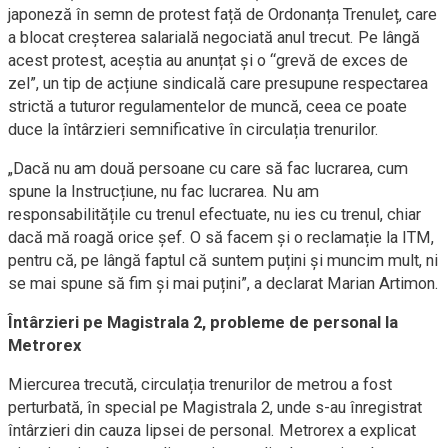
japoneză în semn de protest față de Ordonanța Trenuleț, care
a blocat creșterea salarială negociată anul trecut. Pe lângă
acest protest, aceștia au anunțat și o “grevă de exces de
zel”, un tip de acțiune sindicală care presupune respectarea
strictă a tuturor regulamentelor de muncă, ceea ce poate
duce la întârzieri semnificative în circulația trenurilor.
„Dacă nu am două persoane cu care să fac lucrarea, cum
spune la Instrucțiune, nu fac lucrarea. Nu am
responsabilitățile cu trenul efectuate, nu ies cu trenul, chiar
dacă mă roagă orice șef. O să facem și o reclamație la ITM,
pentru că, pe lângă faptul că suntem puțini și muncim mult, ni
se mai spune să fim și mai puțini”, a declarat Marian Artimon.
Întârzieri pe Magistrala 2, probleme de personal la
Metrorex
Miercurea trecută, circulația trenurilor de metrou a fost
perturbată, în special pe Magistrala 2, unde s-au înregistrat
întârzieri din cauza lipsei de personal. Metrorex a explicat