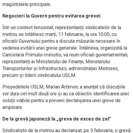
magistralele principale.
Negocieri la Guvern pentru evitarea grevei
Într-un context tensionat, reprezentanții sindicatelor de la
metrou se întâlnesc marți, 11 februarie, la ora 10:00, cu
oficialii Guvernului pentru a discuta măsurile necesare în
vederea evitării unei greve generale. Întâlnirea, organizată la
Cancelaria Primului-ministru, va reuni oficiali guvernamentali,
reprezentanți ai Ministerului de Finanțe, Ministerului
Transporturilor și Infrastructurii, administrației Metrorex,
precum și liderii sindicatului USLM.
Președintele USLM, Marian Artimon, a anunțat că discuțiile
vor dura cel mult două ore și au ca obiectiv identificarea unei
soluții viabile pentru a preveni declanșarea unei greve de
amploare.
De la grevă japoneză la „greva de exces de zel”
Sindicaliștii de la metrou au declanșat, pe 3 februarie, o grevă