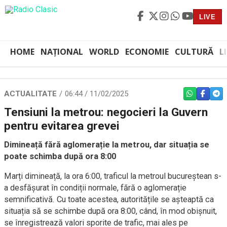
LIVE
HOME
NAȚIONAL
WORLD
ECONOMIE
CULTURĂ
L
ACTUALITATE
06:44 / 11/02/2025
WHATSAPP
FACEBO
TEL
Tensiuni la metrou: negocieri la Guvern
pentru evitarea grevei
Dimineață fără aglomerație la metrou, dar situația se
poate schimba după ora 8:00
Marți dimineață, la ora 6:00, traficul la metroul bucureștean s-
a desfășurat în condiții normale, fără o aglomerație
semnificativă. Cu toate acestea, autoritățile se așteaptă ca
situația să se schimbe după ora 8:00, când, în mod obișnuit,
se înregistrează valori sporite de trafic, mai ales pe