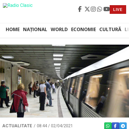
LIVE
HOME
NAȚIONAL
WORLD
ECONOMIE
CULTURĂ
L
ACTUALITATE
08:44 / 02/04/2021
WHATSAPP
FACEBO
TEL