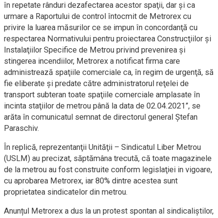
în repetate rânduri dezafectarea acestor spaţii, dar şi ca
urmare a Raportului de control întocmit de Metrorex cu
privire la luarea măsurilor ce se impun în concordanţă cu
respectarea Normativului pentru proiectarea Construcţiilor şi
Instalaţiilor Specifice de Metrou privind prevenirea şi
stingerea incendiilor, Metrorex a notificat firma care
administrează spaţiile comerciale ca, în regim de urgenţă, să
fie eliberate şi predate către administratorul reţelei de
transport subteran toate spaţiile comerciale amplasate în
incinta staţiilor de metrou până la data de 02.04.2021”, se
arăta în comunicatul semnat de directorul general Ştefan
Paraschiv.
În replică, reprezentanţii Unităţii – Sindicatul Liber Metrou
(USLM) au precizat, săptămâna trecută, că toate magazinele
de la metrou au fost construite conform legislaţiei in vigoare,
cu aprobarea Metrorex, iar 80% dintre acestea sunt
proprietatea sindicatelor din metrou.
Anunțul Metrorex a dus la un protest spontan al sindicaliștilor,