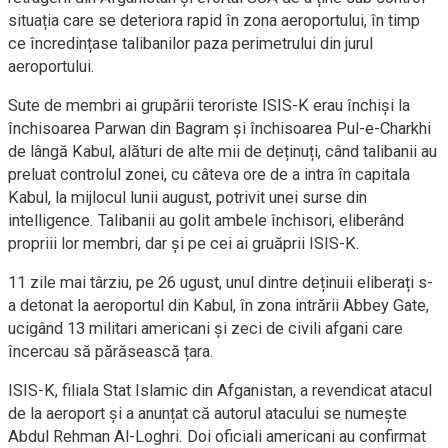
situația care se deteriora rapid în zona aeroportului, în timp
ce încredințase talibanilor paza perimetrului din jurul
aeroportului.
Sute de membri ai grupării teroriste ISIS-K erau închiși la
închisoarea Parwan din Bagram și închisoarea Pul-e-Charkhi
de lângă Kabul, alături de alte mii de deținuți, când talibanii au
preluat controlul zonei, cu câteva ore de a intra în capitala
Kabul, la mijlocul lunii august, potrivit unei surse din
intelligence. Talibanii au golit ambele închisori, eliberând
propriii lor membri, dar și pe cei ai gruăprii ISIS-K.
11 zile mai târziu, pe 26 ugust, unul dintre deținuii eliberați s-
a detonat la aeroportul din Kabul, în zona intrării Abbey Gate,
ucigând 13 militari americani și zeci de civili afgani care
încercau să părăsească țara.
ISIS-K, filiala Stat Islamic din Afganistan, a revendicat atacul
de la aeroport și a anunțat că autorul atacului se numește
Abdul Rehman Al-Loghri. Doi oficiali americani au confirmat