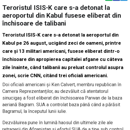
Teroristul ISIS-K care s-a detonat la
aeroportul din Kabul fusese eliberat din
închisoare de talibani
Teroristul ISIS-K care s-a detonat la aeroportul din
Kabul pe 26 august, ucigând zeci de oameni, printre
care și 13 militari americani, fusese eliberat dintr-o
închisoare din apropierea capitalei afgane cu câteva
zile înainte, când talibanii au preluat controlul asupra
zonei, scrie CNN, citând trei oficiali americani.
Doi oficiali americani și Ken Calvert, membru republican în
Camera Reprezentanților, au dezvăluit că atentatorul
sinucigaș a fost eliberat din închisoarea Parwan de la baza
aeriană Bagram. SUA a controlat baza până când a părăsit
Bagramul, la începutul lunii iulie.
Dezvăluirea pune în lumină haosul din ultimele zile ale
retragerii din Afganistan și efortul SUA de a ține sub control