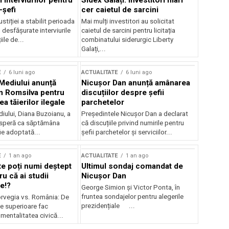
 interviurilor pentru
Sidex Galați: Investitori mari
-șefi
cer caietul de sarcini
stiției a stabilit perioada
Mai mulți investitori au solicitat
i desfășurate interviurile
caietul de sarcini pentru licitația
ile de...
combinatului siderurgic Liberty
Galați,...
E
6 luni ago
ACTUALITATE
6 luni ago
 Mediului anunță
Nicușor Dan anunță amânarea
n Romsilva pentru
discuțiilor despre șefii
 tăierilor ilegale
parchetelor
iului, Diana Buzoianu, a
Președintele Nicușor Dan a declarat
 speră ca săptămâna
că discuțiile privind numirile pentru
fie adoptată...
șefii parchetelor și serviciilor...
E
1 an ago
ACTUALITATE
1 an ago
te poți numi deștept
Ultimul sondaj comandat de
u că ai studii
Nicușor Dan
e!?
George Simion și Victor Ponta, în
fruntea sondajelor pentru alegerile
rvegia vs. România: De
prezidențiale ...
le superioare fac
 mentalitatea civică...