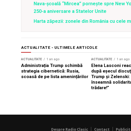
Nava-școală “Mircea” pornește spre New Y
250-a aniversare a Statelor Unite
Harta zăpezii: zonele din România cu cele m
ACTUALITATE - ULTIMELE ARTICOLE
ACTUALITATE
1 an ago
ACTUALITATE
1 an ago
Administrația Trump schimbă
Elena Lasconi rea
strategia cibernetică: Rusia,
după eșecul discuți
scoasă de pe lista amenințărilor
Trump și Zelenski:
înseamnă solidarit
trădare!”
Despre Radio Clasic
Contact
Publici