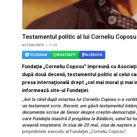
Testamentul politic al lui Corneliu Coposu
ACTUALITATE
11:04
TELEGRAM
WHATSAPP
FACEBOOK
Fundaţia „Corneliu Coposu”
împreună cu Asociaţi
după două decenii, testamentul politic al celui care
presa internaţională drept „cel mai moral şi mai 
informează site-ul Fundaţiei.
„
Ani la rând după moartea lui Corneliu Coposu s-a vorbit
un testament scris. Recent, am găsit testamentul întâmp
documente scrise de Senior despre creştin-democraţie p
care Fundaţia noastră îl pregătea la Bădăcin, satul lui 
această moştenire, în ziua de 20 mai, ziua de naştere a
preşedintele executiv al Fundaţiei „Corneliu Coposu”.