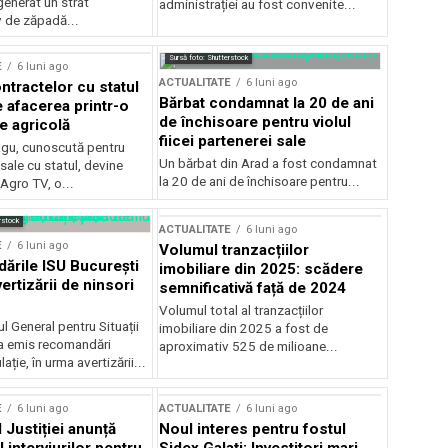
generat un strat
administrației au fost convenite...
v de zăpadă...
Sursă foto: Shutterstock
E
6 luni ago
ACTUALITATE
6 luni ago
ntractelor cu statul
Bărbat condamnat la 20 de ani
e afacerea printr-o
de închisoare pentru violul
e agricolă
fiicei partenerei sale
gu, cunoscută pentru
Un bărbat din Arad a fost condamnat
sale cu statul, devine
la 20 de ani de închisoare pentru...
 Agro TV, o...
rstock
ACTUALITATE
6 luni ago
E
6 luni ago
Volumul tranzacțiilor
rile ISU București
imobiliare din 2025: scădere
ertizării de ninsori
semnificativă față de 2024
Volumul total al tranzacțiilor
l General pentru Situații
imobiliare din 2025 a fost de
a emis recomandări
aproximativ 525 de milioane...
ție, în urma avertizării...
E
6 luni ago
ACTUALITATE
6 luni ago
 Justiției anunță
Noul interes pentru fostul