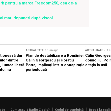
ork pentru a marca Freedom250, cea de-a
ai mari depuneri după viscol
ACTUALITATE
1 an ago
ACTUALITATE
1 a
cționează dur
Plan de destabilizare a României:
Călin Georgesc
ilor dintre
Călin Georgescu și Horațiu
domiciliu. Poli
 „Lumea liberă
Potra, implicați într-o conspirație
citația la ușă
ate, nu
periculoasă
tate
Cum ascult Radio Clasic?
Codul de conduită
Drept la repli