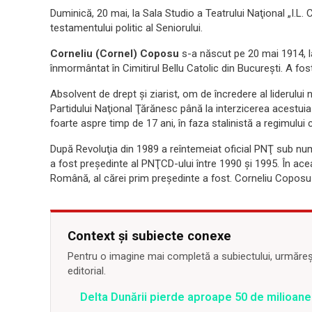
Duminică, 20 mai, la Sala Studio a Teatrului Naţional „I.L. 
testamentului politic al Seniorului.
Corneliu (Cornel) Coposu
s-a născut pe 20 mai 1914, la
înmormântat în Cimitirul Bellu Catolic din Bucureşti. A fo
Absolvent de drept şi ziarist, om de încredere al liderului
Partidului Naţional Ţărănesc până la interzicerea acestuia în
foarte aspre timp de 17 ani, în faza stalinistă a regimulu
După Revoluţia din 1989 a reîntemeiat oficial PNŢ sub nu
a fost preşedinte al PNŢCD-ului între 1990 şi 1995. În ac
Română, al cărei prim preşedinte a fost. Corneliu Coposu
Context și subiecte conexe
Pentru o imagine mai completă a subiectului, urmărește
editorial.
Delta Dunării pierde aproape 50 de milioane