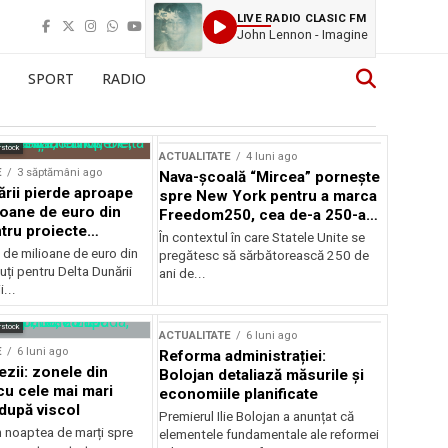
LIVE RADIO CLASIC FM
John Lennon - Imagine
SPORT
RADIO
rstock
ACTUALITATE
4 luni ago
E
3 săptămâni ago
Nava-școală “Mircea” pornește
ării pierde aproape
spre New York pentru a marca
ioane de euro din
Freedom250, cea de-a 250-a
tru proiecte
aniversare a Statelor Unite
În contextul în care Statele Unite se
de milioane de euro din
pregătesc să sărbătorească 250 de
ți pentru Delta Dunării
ani de...
...
rstock
ACTUALITATE
6 luni ago
E
6 luni ago
Reforma administrației:
ezii: zonele din
Bolojan detaliază măsurile și
u cele mai mari
economiile planificate
după viscol
Premierul Ilie Bolojan a anunțat că
n noaptea de marți spre
elementele fundamentale ale reformei