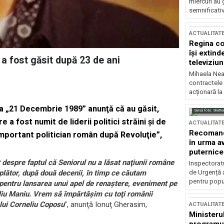
miercuri au 
semnificati
ACTUALITAT
Regina co
își extind
 a fost găsit după 23 de ani
televiziun
Mihaela Nea
contractele 
acționară la
a „21 Decembrie 1989” anunţă că au găsit,
Sursă foto: Shutte
 a fost numit de liderii politici străini şi de
ACTUALITAT
Recomandă
important politician român după Revoluţie”,
în urma av
puternice
 despre faptul că Seniorul nu a lăsat naţiunii române
Inspectoratu
de Urgență 
lător, după două decenii, în timp ce căutam
pentru popula
entru lansarea unui apel de renaştere, eveniment pe
Iuliu Maniu. Vrem să împărtăşim cu toţi românii
 lui Corneliu Coposu
”, anunţă Ionuţ Gherasim,
ACTUALITAT
Ministerul