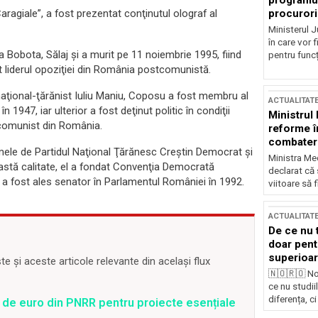
programul
procurori
Caragiale”, a fost prezentat conţinutul olograf al
Ministerul Ju
în care vor f
 Bobota, Sălaj şi a murit pe 11 noiembrie 1995, fiind
pentru funcți
st liderul opoziţiei din România postcomunistă.
 naţional-ţărănist Iuliu Maniu, Coposu a fost membru al
ACTUALITAT
 1947, iar ulterior a fost deţinut politic în condiţii
Ministrul
i comunist din România.
reforme î
combaterea
mele de Partidul Naţional Ţărănesc Creştin Democrat şi
Ministra Med
eastă calitate, el a fondat Convenţia Democrată
declarat că
 a fost ales senator în Parlamentul României în 1992.
viitoare să 
ACTUALITAT
De ce nu 
doar pentr
superioar
 și aceste articole relevante din același flux
🇳🇴🇷🇴 No
ce nu studii
diferența, ci
 de euro din PNRR pentru proiecte esențiale