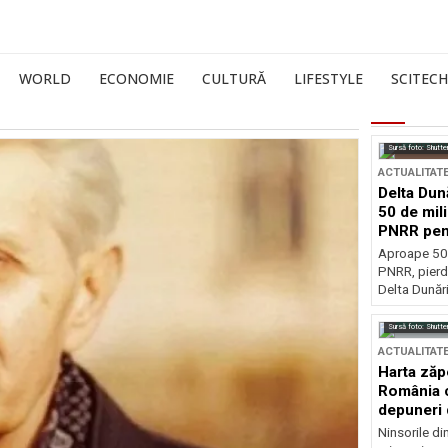
WORLD
ECONOMIE
CULTURĂ
LIFESTYLE
SCITECH
Sursă foto: Shutte
ACTUALITAT
Delta Dun
50 de mil
PNRR pen
esențiale
Aproape 50 
PNRR, pierdu
Delta Dunării
Sursă foto: Shutte
ACTUALITAT
Harta zăp
România c
depuneri 
Ninsorile di