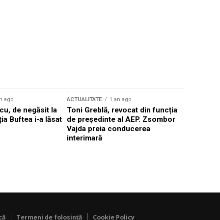
n ago
ACTUALITATE
1 an ago
ACTUALITATE
u, de negăsit la
Toni Greblă, revocat din funcția
Ilie Boloj
ția Buftea i-a lăsat
de președinte al AEP. Zsombor
alegerilor
Vajda preia conducerea
constituți
interimară
concentră
viitoarelo
că
Termeni de folosință
Cookie Policy