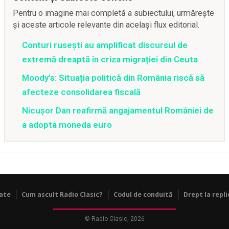
Pentru o imagine mai completă a subiectului, urmărește
și aceste articole relevante din același flux editorial.
Conturi rusești au amplificat discursul de
extremă dreaptă în criza migrației din Ceuta
Moody’s: Situația politică din România riscă să
afecteze consolidarea fiscală
Nicușor Dan reafirmă angajamentul României de
a adopta moneda euro
tate
Cum ascult Radio Clasic?
Codul de conduită
Drept la repli
© Radio Clasic, 2026