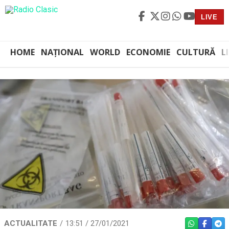
LIVE
HOME
NAȚIONAL
WORLD
ECONOMIE
CULTURĂ
L
ACTUALITATE
13:51 / 27/01/2021
WHATSAPP
FACEBO
TEL