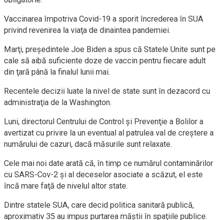
Vaccinarea împotriva Covid-19 a sporit încrederea în SUA
privind revenirea la viaţa de dinaintea pandemiei.
Marţi, preşedintele Joe Biden a spus că Statele Unite sunt pe
cale să aibă suficiente doze de vaccin pentru fiecare adult
din ţară până la finalul lunii mai.
Recentele decizii luate la nivel de state sunt în dezacord cu
administraţia de la Washington.
Luni, directorul Centrului de Control şi Prevenţie a Bolilor a
avertizat cu privire la un eventual al patrulea val de creştere a
numărului de cazuri, dacă măsurile sunt relaxate.
Cele mai noi date arată că, în timp ce numărul contaminărilor
cu SARS-Cov-2 şi al deceselor asociate a scăzut, el este
încă mare faţă de nivelul altor state.
Dintre statele SUA, care decid politica sanitară publică,
aproximativ 35 au impus purtarea măştii în spaţiile publice.