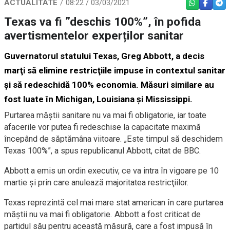
ACTUALITATE
08:22 / 03/03/2021
WHATSAPP
FACEBO
TEL
Texas va fi ”deschis 100%”, în pofida
avertismentelor experților sanitar
Guvernatorul statului Texas, Greg Abbott, a decis
marţi să elimine restricţiile impuse în contextul sanitar
şi să redeschidă 100% economia. Măsuri similare au
fost luate în Michigan, Louisiana şi Mississippi.
Purtarea măştii sanitare nu va mai fi obligatorie, iar toate
afacerile vor putea fi redeschise la capacitate maximă
începând de săptămâna viitoare. „Este timpul să deschidem
Texas 100%”, a spus republicanul Abbott, citat de BBC.
Abbott a emis un ordin executiv, ce va intra în vigoare pe 10
martie şi prin care anulează majoritatea restricţiilor.
Texas reprezintă cel mai mare stat american în care purtarea
măştii nu va mai fi obligatorie. Abbott a fost criticat de
partidul său pentru această măsură, care a fost impusă în