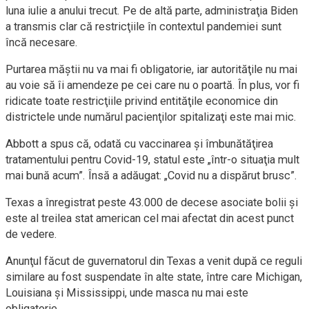
luna iulie a anului trecut. Pe de altă parte, administraţia Biden
a transmis clar că restricţiile în contextul pandemiei sunt
încă necesare.
Purtarea măştii nu va mai fi obligatorie, iar autorităţile nu mai
au voie să îi amendeze pe cei care nu o poartă. În plus, vor fi
ridicate toate restricţiile privind entităţile economice din
districtele unde numărul pacienţilor spitalizaţi este mai mic.
Abbott a spus că, odată cu vaccinarea şi îmbunătăţirea
tratamentului pentru Covid-19, statul este „într-o situaţia mult
mai bună acum”. Însă a adăugat: „Covid nu a dispărut brusc”.
Texas a înregistrat peste 43.000 de decese asociate bolii şi
este al treilea stat american cel mai afectat din acest punct
de vedere.
Anunţul făcut de guvernatorul din Texas a venit după ce reguli
similare au fost suspendate în alte state, între care Michigan,
Louisiana şi Mississippi, unde masca nu mai este
obligatorie.