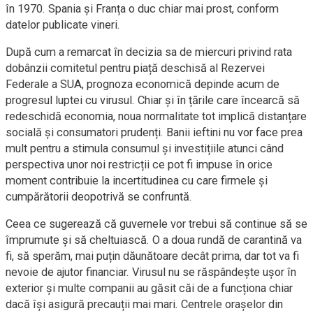
în 1970. Spania și Franța o duc chiar mai prost, conform
datelor publicate vineri.
După cum a remarcat în decizia sa de miercuri privind rata
dobânzii comitetul pentru piață deschisă al Rezervei
Federale a SUA, prognoza economică depinde acum de
progresul luptei cu virusul. Chiar și în țările care încearcă să
redeschidă economia, noua normalitate tot implică distanțare
socială și consumatori prudenți. Banii ieftini nu vor face prea
mult pentru a stimula consumul și investițiile atunci când
perspectiva unor noi restricții ce pot fi impuse în orice
moment contribuie la incertitudinea cu care firmele și
cumpărătorii deopotrivă se confruntă.
Ceea ce sugerează că guvernele vor trebui să continue să se
împrumute și să cheltuiască. O a doua rundă de carantină va
fi, să sperăm, mai puțin dăunătoare decât prima, dar tot va fi
nevoie de ajutor financiar. Virusul nu se răspândește ușor în
exterior și multe companii au găsit căi de a funcționa chiar
dacă își asigură precauții mai mari. Centrele orașelor din