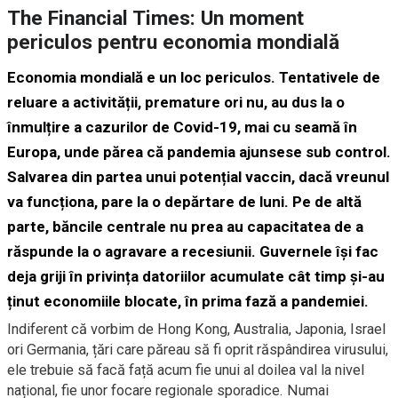
The Financial Times: Un moment
periculos pentru economia mondială
Economia mondială e un loc periculos. Tentativele de
reluare a activității, premature ori nu, au dus la o
înmulțire a cazurilor de Covid-19, mai cu seamă în
Europa, unde părea că pandemia ajunsese sub control.
Salvarea din partea unui potențial vaccin, dacă vreunul
va funcționa, pare la o depărtare de luni. Pe de altă
parte, băncile centrale nu prea au capacitatea de a
răspunde la o agravare a recesiunii. Guvernele își fac
deja griji în privința datoriilor acumulate cât timp și-au
ținut economiile blocate, în prima fază a pandemiei.
Indiferent că vorbim de Hong Kong, Australia, Japonia, Israel
ori Germania, țări care păreau să fi oprit răspândirea virusului,
ele trebuie să facă față acum fie unui al doilea val la nivel
național, fie unor focare regionale sporadice. Numai