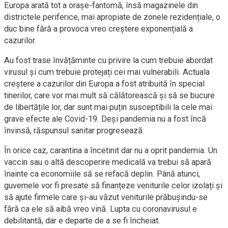
Europa arată tot a orașe-fantomă, însă magazinele din
districtele periferice, mai apropiate de zonele rezidențiale, o
duc bine fără a provoca vreo creștere exponențială a
cazurilor.
Au fost trase învățăminte cu privire la cum trebuie abordat
virusul și cum trebuie protejați cei mai vulnerabili. Actuala
creștere a cazurilor din Europa a fost atribuită în special
tinerilor, care vor mai mult să călătorească și să se bucure
de libertățile lor, dar sunt mai puțin susceptibili la cele mai
grave efecte ale Covid-19. Deși pandemia nu a fost încă
învinsă, răspunsul sanitar progresează.
În orice caz, carantina a încetinit dar nu a oprit pandemia. Un
vaccin sau o altă descoperire medicală va trebui să apară
înainte ca economiile să se refacă deplin. Până atunci,
guvernele vor fi presate să finanțeze veniturile celor izolați și
să ajute firmele care și-au văzut veniturile prăbușindu-se
fără ca ele să aibă vreo vină. Lupta cu coronavirusul e
debilitantă, dar e departe de a se fi încheiat.