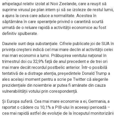
arhipelagul relativ izolat al Noii Zeelande, care a reușit să
suprime virusul pe plan intern și să se izoleze de restul lumii,
a ajuns la ceva care aduce a normalitate. Acestea în
săptămâna în care speranțele privind o carantină scurtă
urmată de o reluare rapidă a activității economice au fost
definitiv spulberate.
Daunele sunt deja substanțiale. Cifrele publicate joi de SUA în
privința creșterii indică cel mai mare declin al activității celei
mai mari economii a lumii. Prăbușirea venitului național în
trimestrul doi cu 32,9% față de anul precedent e de trei ori
mai mare decât recordul postbelic anterior. Într-o posibilă
tentativă de a distrage atenția, președintele Donald Trump a
ales același moment pentru a scrie pe Twitter că alegerile
prezidențiale din noiembrie ar putea fi amânate din cauza
vulnerabilității votului prin corespondență.
Și Europa suferă. Cea mai mare economie a ei, Germania, a
raportat o cădere cu 10,1% a PIB-ului în aceeași perioadă –
cea mai rapidă astfel de evoluție de la începutul monitorizării