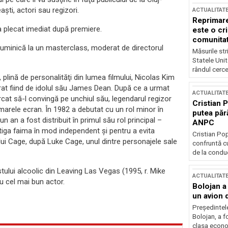
aşti, actori sau regizori.
ACTUALITAT
Reprimare
 a plecat imediat după premiere.
este o cri
comunitate
i duminică la un masterclass, moderat de directorul
Măsurile stri
Statele Unit
rândul cerce
, plină de personalităţi din lumea filmului, Nicolas Kim
irat fiind de idolul său James Dean. După ce a urmat
ACTUALITAT
ercat să-l convingă pe unchiul său, legendarul regizor
Cristian 
arele ecran. În 1982 a debutat cu un rol minor în
putea păr
an a fost distribuit în primul său rol principal –
ANPC
ştiga faima în mod independent şi pentru a evita
Cristian Po
ui Cage, după Luke Cage, unul dintre personajele sale
confruntă cu
de la conduc
stului alcoolic din Leaving Las Vegas (1995, r. Mike
ACTUALITAT
u cel mai bun actor.
Bolojan a
un avion d
Președintele
Bolojan, a f
clasa econom