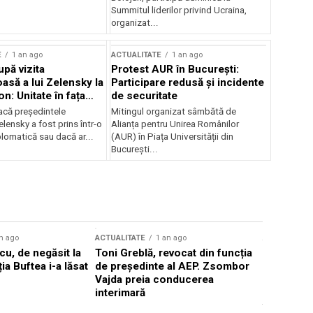
Summitul liderilor privind Ucraina,
organizat...
E
1 an ago
ACTUALITATE
1 an ago
upă vizita
Protest AUR în București:
asă a lui Zelensky la
Participare redusă și incidente
n: Unitate în fața
de securitate
inii
acă președintele
Mitingul organizat sâmbătă de
lensky a fost prins într-o
Alianța pentru Unirea Românilor
lomatică sau dacă ar...
(AUR) în Piața Universității din
București...
n ago
ACTUALITATE
1 an ago
ACTUALITATE
u, de negăsit la
Toni Greblă, revocat din funcția
Ilie Boloj
ția Buftea i-a lăsat
de președinte al AEP. Zsombor
alegerilor
Vajda preia conducerea
constituți
interimară
concentră
viitoarelo