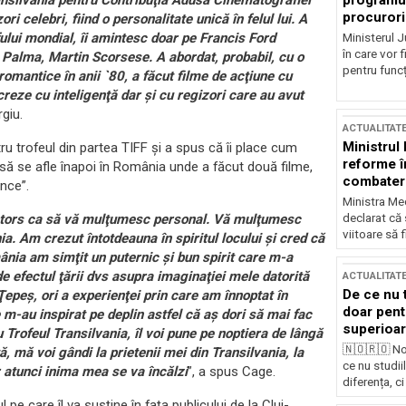
programul
ansilvania pentru Contribuţia Adusă Cinematografiei
procurori
i celebri, fiind o personalitate unică în felul lui. A
fului mondial, îi amintesc doar pe Francis Ford
Ministerul Ju
în care vor f
 Palma, Martin Scorsese. A abordat, probabil, cu o
pentru funcți
 romantice în anii `80, a făcut filme de acţiune cu
creze cu inteligenţă dar şi cu regizori care au avut
rgiu.
ACTUALITAT
Ministrul
ru trofeul din partea TIFF şi a spus că îi place cum
reforme î
 să se afle înapoi în România unde a făcut două filme,
combaterea
ance”.
Ministra Med
declarat că
ntors ca să vă mulţumesc personal. Vă mulţumesc
viitoare să 
a. Am crezut întotdeauna în spiritul locului şi cred că
mânia am simţit un puternic şi bun spirit care m-a
e efectul ţării dvs asupra imaginaţiei mele datorită
ACTUALITAT
De ce nu 
 Ţepeş, ori a experienţei prin care am înnoptat în
doar pentr
e m-au inspirat pe deplin astfel că aş dori să mai fac
superioar
 Trofeul Transilvania, îl voi pune pe noptiera de lângă
🇳🇴🇷🇴 No
, mă voi gândi la prietenii mei din Transilvania, la
ce nu studii
iar atunci inima mea se va încălzi
”, a spus Cage.
diferența, ci
pe care îl va susţine în faţa publicului de la Cluj-