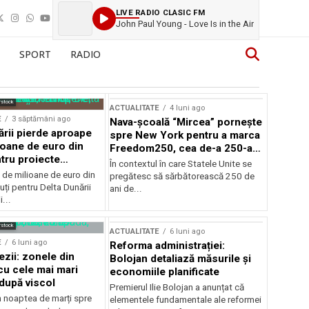
LIVE RADIO CLASIC FM
John Paul Young - Love Is in the Air
SPORT
RADIO
rstock
ACTUALITATE
4 luni ago
E
3 săptămâni ago
Nava-școală “Mircea” pornește
ării pierde aproape
spre New York pentru a marca
ioane de euro din
Freedom250, cea de-a 250-a
tru proiecte
aniversare a Statelor Unite
În contextul în care Statele Unite se
de milioane de euro din
pregătesc să sărbătorească 250 de
ți pentru Delta Dunării
ani de...
...
rstock
ACTUALITATE
6 luni ago
E
6 luni ago
Reforma administrației:
ezii: zonele din
Bolojan detaliază măsurile și
u cele mai mari
economiile planificate
după viscol
Premierul Ilie Bolojan a anunțat că
n noaptea de marți spre
elementele fundamentale ale reformei