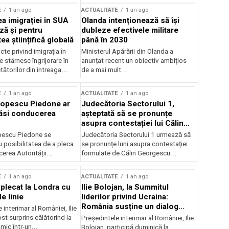
E
1 an ago
ACTUALITATE
1 an ago
a imigrației în SUA
Olanda intenționează să își
ză și pentru
dubleze efectivele militare
a științifică globală
până în 2030
cte privind imigrația în
Ministerul Apărării din Olanda a
e stârnesc îngrijorare în
anunțat recent un obiectiv ambițios
tătorilor din întreaga...
de a mai mult...
E
1 an ago
ACTUALITATE
1 an ago
Popescu Piedone ar
Judecătoria Sectorului 1,
ăsi conducerea
așteptată să se pronunțe
asupra contestației lui Călin
Georgescu privind controlul
pescu Piedone se
Judecătoria Sectorului 1 urmează să
judiciar
 posibilitatea de a pleca
se pronunțe luni asupra contestației
erea Autorității...
formulate de Călin Georgescu...
E
1 an ago
ACTUALITATE
1 an ago
 plecat la Londra cu
Ilie Bolojan, la Summitul
e linie
liderilor privind Ucraina:
România susține un dialog
 interimar al României, Ilie
transatlantic pentru securitate
ost surprins călătorind la
Președintele interimar al României, Ilie
și stabilitate
ic într-un...
Bolojan, participă duminică la