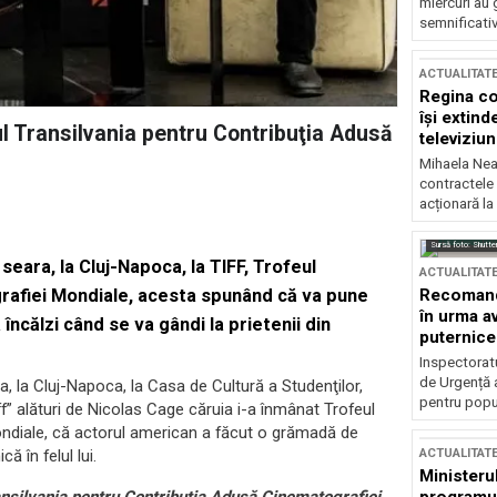
miercuri au 
semnificati
ACTUALITAT
Regina co
își extind
ul Transilvania pentru Contribuţia Adusă
televiziun
Mihaela Nea
contractele 
acționară la
Sursă foto: Shutte
eara, la Cluj-Napoca, la TIFF, Trofeul
ACTUALITAT
Recomandă
rafiei Mondiale, acesta spunând că va pune
în urma av
 încălzi când se va gândi la prietenii din
puternice
Inspectoratu
de Urgență 
a, la Cluj-Napoca, la Casa de Cultură a Studenţilor,
pentru popula
ff” alături de Nicolas Cage căruia i-a înmânat Trofeul
ondiale, că actorul american a făcut o grămadă de
ACTUALITAT
că în felul lui.
Ministerul