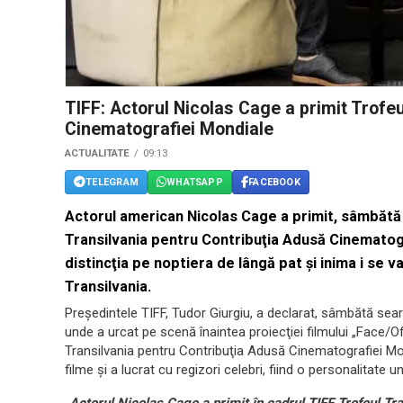
TIFF: Actorul Nicolas Cage a primit Trofe
Cinematografiei Mondiale
ACTUALITATE
09:13
TELEGRAM
WHATSAPP
FACEBOOK
Actorul american Nicolas Cage a primit, sâmbătă s
Transilvania pentru Contribuţia Adusă Cinematog
distincţia pe noptiera de lângă pat şi inima i se va
Transilvania.
Preşedintele TIFF, Tudor Giurgiu, a declarat, sâmbătă sear
unde a urcat pe scenă înaintea proiecţiei filmului „Face/O
Transilvania pentru Contribuţia Adusă Cinematografiei M
filme şi a lucrat cu regizori celebri, fiind o personalitate uni