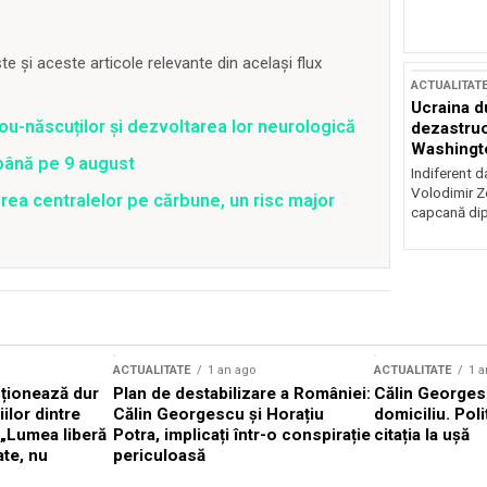
 și aceste articole relevante din același flux
ACTUALITAT
Ucraina d
ou-născuților și dezvoltarea lor neurologică
dezastruo
Washingto
 până pe 9 august
incertitud
Indiferent d
Volodimir Ze
rea centralelor pe cărbune, un risc major
capcană dip
ACTUALITATE
1 an ago
ACTUALITATE
1 a
cționează dur
Plan de destabilizare a României:
Călin Georgesc
ilor dintre
Călin Georgescu și Horațiu
domiciliu. Poli
 „Lumea liberă
Potra, implicați într-o conspirație
citația la ușă
ate, nu
periculoasă