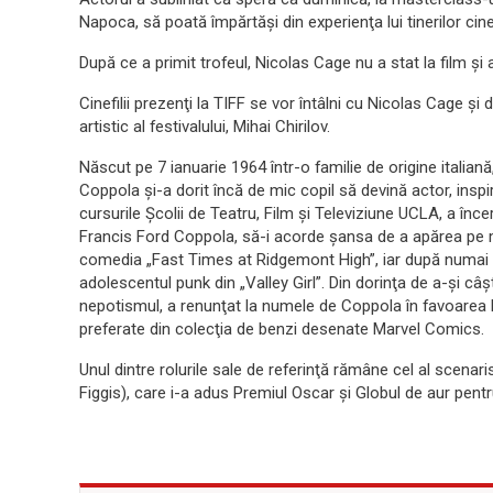
Napoca, să poată împărtăşi din experienţa lui tinerilor cine
După ce a primit trofeul, Nicolas Cage nu a stat la film şi
Cinefilii prezenţi la TIFF se vor întâlni cu Nicolas Cage ş
artistic al festivalului, Mihai Chirilov.
Născut pe 7 ianuarie 1964 într-o familie de origine italiană
Coppola şi-a dorit încă de mic copil să devină actor, insp
cursurile Şcolii de Teatru, Film şi Televiziune UCLA, a înc
Francis Ford Coppola, să-i acorde şansa de a apărea pe m
comedia „Fast Times at Ridgemont High”, iar după numai un 
adolescentul punk din „Valley Girl”. Din dorinţa de a-şi câ
nepotismul, a renunţat la numele de Coppola în favoarea l
preferate din colecţia de benzi desenate Marvel Comics.
Unul dintre rolurile sale de referinţă rămâne cel al scenari
Figgis), care i-a adus Premiul Oscar şi Globul de aur pentr