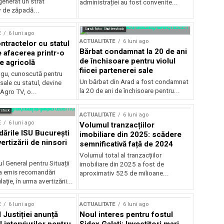
generat un strat
administrației au fost convenite...
v de zăpadă...
Sursă foto: Shutterstock
E
6 luni ago
ACTUALITATE
6 luni ago
ntractelor cu statul
Bărbat condamnat la 20 de ani
e afacerea printr-o
de închisoare pentru violul
e agricolă
fiicei partenerei sale
gu, cunoscută pentru
Un bărbat din Arad a fost condamnat
sale cu statul, devine
la 20 de ani de închisoare pentru...
 Agro TV, o...
rstock
ACTUALITATE
6 luni ago
E
6 luni ago
Volumul tranzacțiilor
rile ISU București
imobiliare din 2025: scădere
ertizării de ninsori
semnificativă față de 2024
Volumul total al tranzacțiilor
l General pentru Situații
imobiliare din 2025 a fost de
a emis recomandări
aproximativ 525 de milioane...
ție, în urma avertizării...
E
6 luni ago
ACTUALITATE
6 luni ago
 Justiției anunță
Noul interes pentru fostul