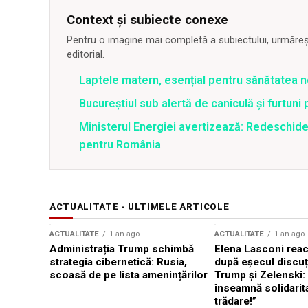
Context și subiecte conexe
Pentru o imagine mai completă a subiectului, urmărește
editorial.
Laptele matern, esențial pentru sănătatea n
Bucureștiul sub alertă de caniculă și furtuni
Ministerul Energiei avertizează: Redeschide
pentru România
ACTUALITATE - ULTIMELE ARTICOLE
ACTUALITATE
1 an ago
ACTUALITATE
1 an ago
Administrația Trump schimbă
Elena Lasconi rea
strategia cibernetică: Rusia,
după eșecul discuți
scoasă de pe lista amenințărilor
Trump și Zelenski:
înseamnă solidarit
trădare!”