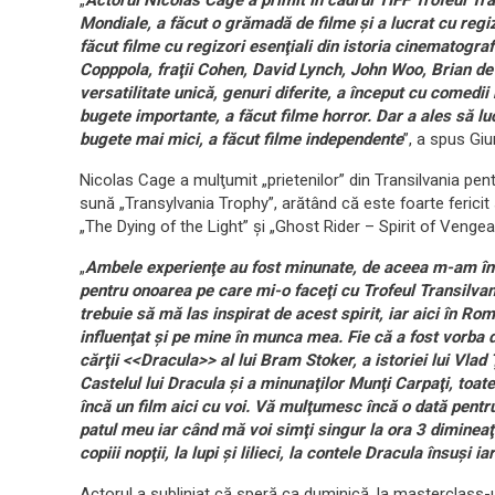
„
Actorul Nicolas Cage a primit în cadrul TIFF Trofeul Tr
Mondiale, a făcut o grămadă de filme şi a lucrat cu regizor
făcut filme cu regizori esenţiali din istoria cinematogra
Copppola, fraţii Cohen, David Lynch, John Woo, Brian de
versatilitate unică, genuri diferite, a început cu comedii
bugete importante, a făcut filme horror. Dar a ales să lu
bugete mai mici, a făcut filme independente
”, a spus Giu
Nicolas Cage a mulţumit „prietenilor” din Transilvania pent
sună „Transylvania Trophy”, arătând că este foarte fericit
„The Dying of the Light” şi „Ghost Rider – Spirit of Venge
„
Ambele experienţe au fost minunate, de aceea m-am î
pentru onoarea pe care mi-o faceţi cu Trofeul Transilvani
trebuie să mă las inspirat de acest spirit, iar aici în Ro
influenţat şi pe mine în munca mea. Fie că a fost vorba d
cărţii <<Dracula>> al lui Bram Stoker, a istoriei lui Vlad
Castelul lui Dracula şi a minunaţilor Munţi Carpaţi, toat
încă un film aici cu voi. Vă mulţumesc încă o dată pentru
patul meu iar când mă voi simţi singur la ora 3 dimineaţă
copiii nopţii, la lupi şi lilieci, la contele Dracula însuşi 
Actorul a subliniat că speră ca duminică, la masterclass-ul 