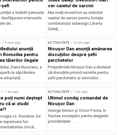
 interviurilor pentru
Sidex Galați: Investitori mari
-șefi
cer caietul de sarcini
stiției a stabilit perioada
Mai mulți investitori au solicitat
i desfășurate interviurile
caietul de sarcini pentru licitația
ile de...
combinatului siderurgic Liberty
Galați,...
E
6 luni ago
ACTUALITATE
6 luni ago
 Mediului anunță
Nicușor Dan anunță amânarea
n Romsilva pentru
discuțiilor despre șefii
 tăierilor ilegale
parchetelor
iului, Diana Buzoianu, a
Președintele Nicușor Dan a declarat
 speră ca săptămâna
că discuțiile privind numirile pentru
fie adoptată...
șefii parchetelor și serviciilor...
E
1 an ago
ACTUALITATE
1 an ago
te poți numi deștept
Ultimul sondaj comandat de
u că ai studii
Nicușor Dan
e!?
George Simion și Victor Ponta, în
fruntea sondajelor pentru alegerile
rvegia vs. România: De
prezidențiale ...
le superioare fac
 mentalitatea civică...