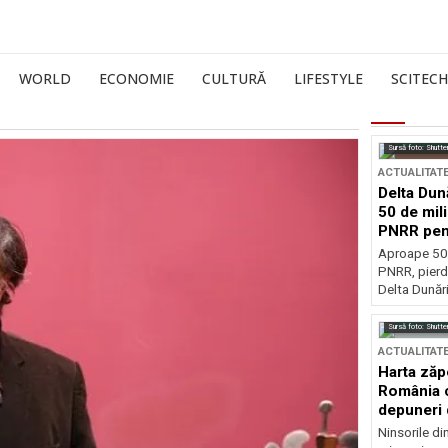
WORLD
ECONOMIE
CULTURĂ
LIFESTYLE
SCITECH
Sursă foto: Shutte
ACTUALITAT
Delta Dun
50 de mil
PNRR pen
esențiale
Aproape 50 
PNRR, pierdu
Delta Dunării
Sursă foto: Shutte
ACTUALITAT
Harta zăp
România c
depuneri 
Ninsorile di