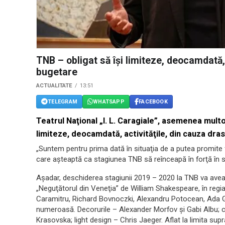
TNB – obligat să îşi limiteze, deocamdată, 
bugetare
ACTUALITATE
13:51
TELEGRAM
WHATSAPP
FACEBOOK
Teatrul Naţional „I. L. Caragiale”, asemenea multor 
limiteze, deocamdată, activităţile, din cauza dras
„Suntem pentru prima dată în situaţia de a putea promite 
care aşteaptă ca stagiunea TNB să reînceapă în forţă în 
Aşadar, deschiderea stagiunii 2019 – 2020 la TNB va avea 
„Neguţătorul din Veneţia” de William Shakespeare, în regia
Caramitru, Richard Bovnoczki, Alexandru Potocean, Ada Gale
numeroasă. Decorurile – Alexander Morfov şi Gabi Albu; c
Krasovska; light design – Chris Jaeger. Aflat la limita supra