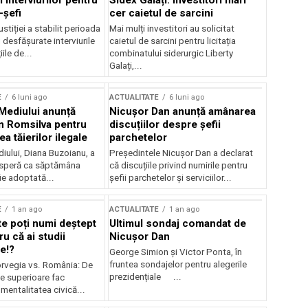
 interviurilor pentru
Sidex Galați: Investitori mari
-șefi
cer caietul de sarcini
stiției a stabilit perioada
Mai mulți investitori au solicitat
i desfășurate interviurile
caietul de sarcini pentru licitația
ile de...
combinatului siderurgic Liberty
Galați,...
E
6 luni ago
ACTUALITATE
6 luni ago
 Mediului anunță
Nicușor Dan anunță amânarea
n Romsilva pentru
discuțiilor despre șefii
 tăierilor ilegale
parchetelor
iului, Diana Buzoianu, a
Președintele Nicușor Dan a declarat
 speră ca săptămâna
că discuțiile privind numirile pentru
fie adoptată...
șefii parchetelor și serviciilor...
E
1 an ago
ACTUALITATE
1 an ago
te poți numi deștept
Ultimul sondaj comandat de
u că ai studii
Nicușor Dan
e!?
George Simion și Victor Ponta, în
fruntea sondajelor pentru alegerile
rvegia vs. România: De
prezidențiale ...
le superioare fac
 mentalitatea civică...