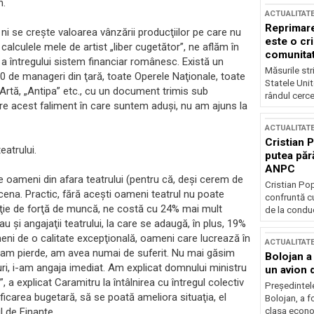
n.
ACTUALITAT
Reprimare
 ni se creşte valoarea vânzării producţiilor pe care nu
este o cri
alculele mele de artist „liber cugetător”, ne aflăm în
comunitate
 a întregului sistem financiar românesc. Există un
Măsurile stri
0 de manageri din ţară, toate Operele Naţionale, toate
Statele Unit
Artă, „Antipa” etc., cu un document trimis sub
rândul cerce
pre acest faliment în care suntem aduşi, nu am ajuns la
ACTUALITAT
Cristian 
eatrului.
putea păr
ANPC
e oameni din afara teatrului (pentru că, deşi cerem de
Cristian Po
scena. Practic, fără aceşti oameni teatrul nu poate
confruntă cu
nţie de forţă de muncă, ne costă cu 24% mai mult
de la conduc
 au şi angajaţii teatrului, la care se adaugă, în plus, 19%
meni de o calitate excepţională, oameni care lucrează în
ACTUALITAT
 i-am pierde, am avea numai de suferit. Nu mai găsim
Bolojan a
ri, i-am angaja imediat. Am explicat domnului ministru
un avion d
a explicat Caramitru la întâlnirea cu întregul colectiv
Președintele
ficarea bugetară, să se poată ameliora situaţia, el
Bolojan, a f
clasa econom
l de Finanţe.