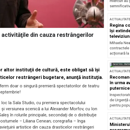
miercuri au 
semnificati
ACTUALITAT
Regina co
își extind
activităţile din cauza restrângerilor
televiziun
Mihaela Nea
contractele 
acționară la
Sursă foto: Shutte
altor instituţii de cultură, este obligat să îşi
ACTUALITAT
Recomandă
ticelor restrângeri bugetare, anunţă instituţia.
în urma av
ferm doar o singură premieră spectatorilor de teatru
puternice
septembrie!
Inspectoratu
de Urgență 
loc la Sala Studio, cu premiera spectacolului
pentru popula
 şi versiunea scenică a lui Alexander Morfov, cu Ion
ş în rolurile principale, secondaţi de o distribuţie
ACTUALITAT
ostumele – Liliana Cenean; coregrafia – Inga
Ministerul
vieţuirii artistice din cauza drasticelor restrângeri