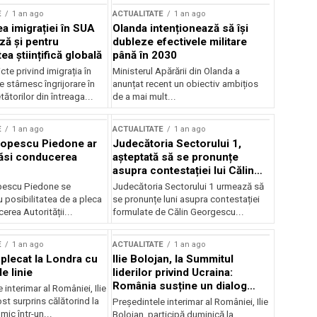
E
1 an ago
ACTUALITATE
1 an ago
a imigrației în SUA
Olanda intenționează să își
ză și pentru
dubleze efectivele militare
a științifică globală
până în 2030
cte privind imigrația în
Ministerul Apărării din Olanda a
e stârnesc îngrijorare în
anunțat recent un obiectiv ambițios
tătorilor din întreaga...
de a mai mult...
E
1 an ago
ACTUALITATE
1 an ago
Popescu Piedone ar
Judecătoria Sectorului 1,
ăsi conducerea
așteptată să se pronunțe
asupra contestației lui Călin
Georgescu privind controlul
pescu Piedone se
Judecătoria Sectorului 1 urmează să
judiciar
 posibilitatea de a pleca
se pronunțe luni asupra contestației
erea Autorității...
formulate de Călin Georgescu...
E
1 an ago
ACTUALITATE
1 an ago
 plecat la Londra cu
Ilie Bolojan, la Summitul
e linie
liderilor privind Ucraina:
România susține un dialog
 interimar al României, Ilie
transatlantic pentru securitate
ost surprins călătorind la
Președintele interimar al României, Ilie
și stabilitate
ic într-un...
Bolojan, participă duminică la