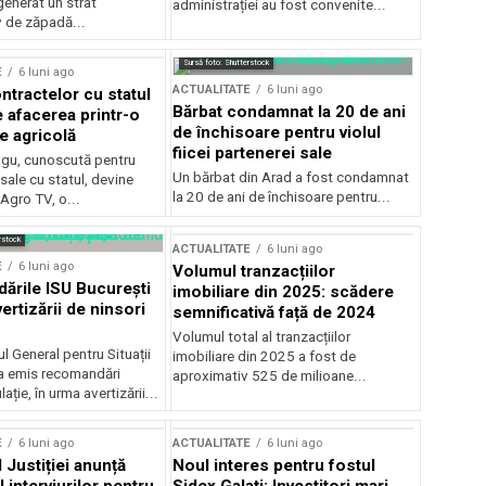
generat un strat
administrației au fost convenite...
v de zăpadă...
Sursă foto: Shutterstock
E
6 luni ago
ACTUALITATE
6 luni ago
ntractelor cu statul
Bărbat condamnat la 20 de ani
e afacerea printr-o
de închisoare pentru violul
e agricolă
fiicei partenerei sale
gu, cunoscută pentru
Un bărbat din Arad a fost condamnat
sale cu statul, devine
la 20 de ani de închisoare pentru...
 Agro TV, o...
rstock
ACTUALITATE
6 luni ago
E
6 luni ago
Volumul tranzacțiilor
rile ISU București
imobiliare din 2025: scădere
ertizării de ninsori
semnificativă față de 2024
Volumul total al tranzacțiilor
l General pentru Situații
imobiliare din 2025 a fost de
a emis recomandări
aproximativ 525 de milioane...
ție, în urma avertizării...
E
6 luni ago
ACTUALITATE
6 luni ago
 Justiției anunță
Noul interes pentru fostul