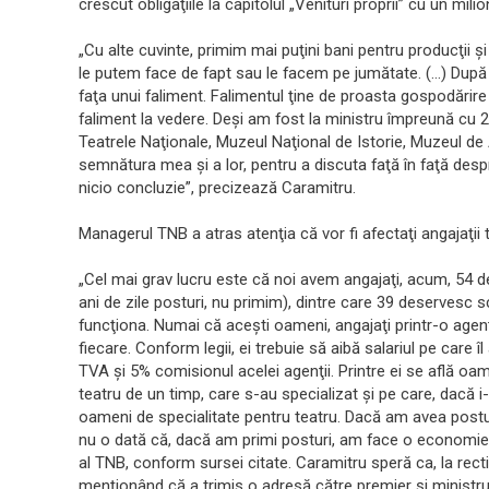
crescut obligaţiile la capitolul „Venituri proprii” cu un milio
„Cu alte cuvinte, primim mai puţini bani pentru producţii şi
le putem face de fapt sau le facem pe jumătate. (…) După c
faţa unui faliment. Falimentul ţine de proasta gospodărire
faliment la vedere. Deşi am fost la ministru împreună cu 2
Teatrele Naţionale, Muzeul Naţional de Istorie, Muzeul de 
semnătura mea şi a lor, pentru a discuta faţă în faţă des
nicio concluzie”, precizează Caramitru.
Managerul TNB a atras atenţia că vor fi afectaţi angajaţii t
„Cel mai grav lucru este că noi avem angajaţi, acum, 54 d
ani de zile posturi, nu primim), dintre care 39 deservesc 
funcţiona. Numai că aceşti oameni, angajaţi printr-o age
fiecare. Conform legii, ei trebuie să aibă salariul pe care îl
TVA şi 5% comisionul acelei agenţii. Printre ei se află oa
teatru de un timp, care s-au specializat şi pe care, dacă
oameni de specialitate pentru teatru. Dacă am avea postu
nu o dată că, dacă am primi posturi, am face o economie”, 
al TNB, conform sursei citate. Caramitru speră ca, la recti
menţionând că a trimis o adresă către premier şi ministru