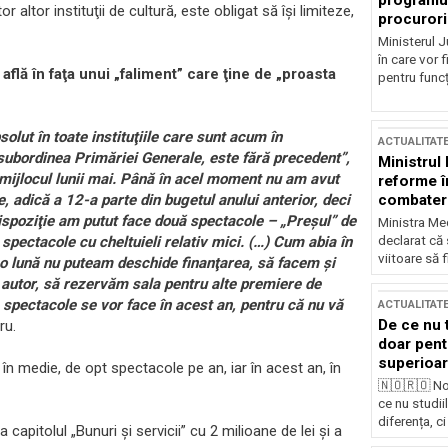
programul
 altor instituţii de cultură, este obligat să îşi limiteze,
procurori
Ministerul Ju
în care vor f
află în faţa unui „faliment” care ţine de „proasta
pentru funcți
olut în toate instituţiile care sunt acum în
ACTUALITAT
in subordinea Primăriei Generale, este fără precedent”,
Ministrul
 mijlocul lunii mai. Până în acel moment nu am avut
reforme î
combaterea
, adică a 12-a parte din bugetul anului anterior, deci
ispoziţie am putut face două spectacole – „Preşul” de
Ministra Med
declarat că
 spectacole cu cheltuieli relativ mici. (…) Cum abia în
viitoare să 
r-o lună nu puteam deschide finanţarea, să facem şi
 autor, să rezervăm sala pentru alte premiere de
 spectacole se vor face în acest an, pentru că nu vă
ACTUALITAT
De ce nu 
ru.
doar pentr
superioar
în medie, de opt spectacole pe an, iar în acest an, în
🇳🇴🇷🇴 No
ce nu studii
diferența, ci
 capitolul „Bunuri şi servicii” cu 2 milioane de lei şi a