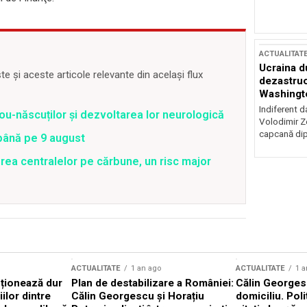
ACTUALITAT
Ucraina d
 și aceste articole relevante din același flux
dezastruo
Washingto
incertitud
Indiferent d
ou-născuților și dezvoltarea lor neurologică
Volodimir Ze
capcană dip
 până pe 9 august
rea centralelor pe cărbune, un risc major
ACTUALITATE
1 an ago
ACTUALITATE
1 a
cționează dur
Plan de destabilizare a României:
Călin Georgesc
ilor dintre
Călin Georgescu și Horațiu
domiciliu. Poli