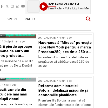
LIVE RADIO CLASIC FM
Sam Ryder - Put a Light on Me
SPORT
RADIO
rstock
ACTUALITATE
4 luni ago
E
3 săptămâni ago
Nava-școală “Mircea” pornește
ării pierde aproape
spre New York pentru a marca
ioane de euro din
Freedom250, cea de-a 250-a
tru proiecte
aniversare a Statelor Unite
În contextul în care Statele Unite se
de milioane de euro din
pregătesc să sărbătorească 250 de
ți pentru Delta Dunării
ani de...
...
rstock
ACTUALITATE
6 luni ago
E
6 luni ago
Reforma administrației:
ezii: zonele din
Bolojan detaliază măsurile și
u cele mai mari
economiile planificate
după viscol
Premierul Ilie Bolojan a anunțat că
n noaptea de marți spre
elementele fundamentale ale reformei