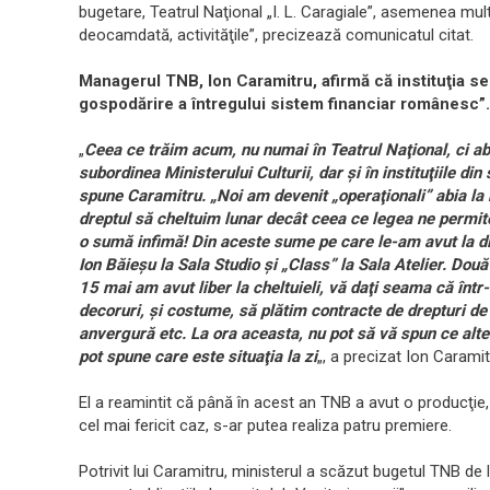
bugetare, Teatrul Naţional „I. L. Caragiale”, asemenea multor
deocamdată, activităţile”, precizează comunicatul citat.
Managerul TNB, Ion Caramitru, afirmă că instituţia se 
gospodărire a întregului sistem financiar românesc”.
„
Ceea ce trăim acum, nu numai în Teatrul Naţional, ci abs
subordinea Ministerului Culturii, dar şi în instituţiile d
spune Caramitru. „Noi am devenit „operaţionali” abia la
dreptul să cheltuim lunar decât ceea ce legea ne permite
o sumă infimă! Din aceste sume pe care le-am avut la d
Ion Băieşu la Sala Studio şi „Class” la Sala Atelier. Două
15 mai am avut liber la cheltuieli, vă daţi seama că înt
decoruri, şi costume, să plătim contracte de drepturi de
anvergură etc. La ora aceasta, nu pot să vă spun ce alte
pot spune care este situaţia la zi
„, a precizat Ion Caramit
El a reamintit că până în acest an TNB a avut o producţie, 
cel mai fericit caz, s-ar putea realiza patru premiere.
Potrivit lui Caramitru, ministerul a scăzut bugetul TNB de la