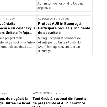
Summitul liderilor privind Ucraina,
organizat...
E
1 an ago
ACTUALITATE
1 an ago
upă vizita
Protest AUR în București:
asă a lui Zelensky la
Participare redusă și incidente
n: Unitate în fața
de securitate
inii
acă președintele
Mitingul organizat sâmbătă de
lensky a fost prins într-o
Alianța pentru Unirea Românilor
lomatică sau dacă ar...
(AUR) în Piața Universității din
București...
n ago
ACTUALITATE
1 an ago
ACTUALITATE
u, de negăsit la
Toni Greblă, revocat din funcția
Ilie Boloj
ția Buftea i-a lăsat
de președinte al AEP. Zsombor
alegerilor