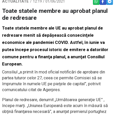
ACTUALITATE
12:19 / 01/06/2021
WHATSAPP
FACEBO
TEL
Toate statele membre au aprobat planul
de redresare
Toate statele membre ale UE au aprobat planul de
redresare menit să depăşească consecinţele
economice ale pandemiei COVID. Astfel, în iunie va
putea începe procesul istoric de emitere a datoriilor
comune pentru a finanţa planul, a anunţat Consiliul
European.
Consiliul „a primit în mod oficial notificări de aprobare din
partea tuturor celor 27, ceea ce permite Comisiei să se
împrumute în numele UE pe pieţele de capital”, potrivit
comunicatului citat de Agerpres.
Planul de redresare, denumit „Următoarea generaţie UE” ,
începe marți. „Uniunea Europeană este acum în măsură să
obţină finanţarea necesară”, a anunțat premierul portughez