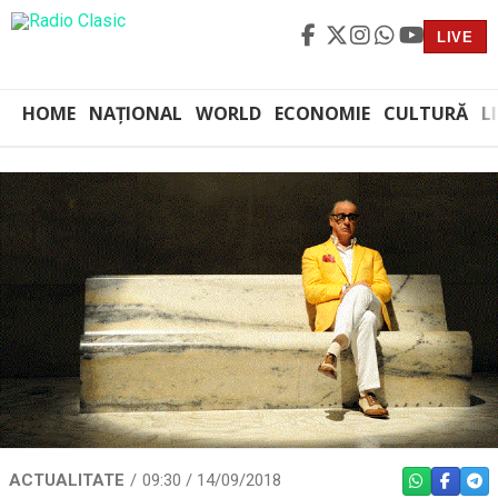
LIVE
HOME
NAȚIONAL
WORLD
ECONOMIE
CULTURĂ
L
ACTUALITATE
09:30 / 14/09/2018
WHATSAPP
FACEBO
TEL