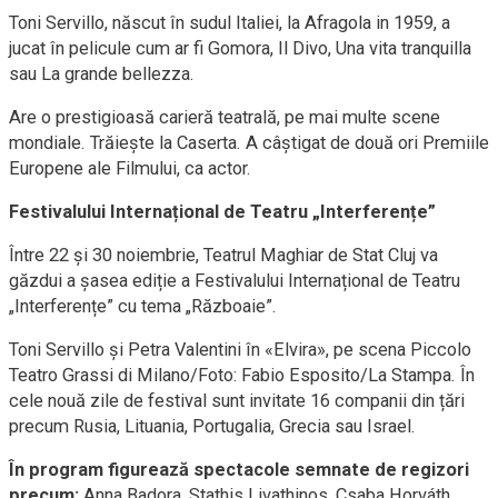
Toni Servillo, născut în sudul Italiei, la Afragola in 1959, a
jucat în pelicule cum ar fi Gomora, Il Divo, Una vita tranquilla
sau La grande bellezza.
Are o prestigioasă carieră teatrală, pe mai multe scene
mondiale. Trăiește la Caserta. A câștigat de două ori Premiile
Europene ale Filmului, ca actor.
Festivalului Internațional de Teatru „Interferențe”
Între 22 și 30 noiembrie, Teatrul Maghiar de Stat Cluj va
găzdui a șasea ediție a Festivalului Internațional de Teatru
„Interferențe” cu tema „Războaie”.
Toni Servillo și Petra Valentini în «Elvira», pe scena Piccolo
Teatro Grassi di Milano/Foto: Fabio Esposito/La Stampa. În
cele nouă zile de festival sunt invitate 16 companii din țări
precum Rusia, Lituania, Portugalia, Grecia sau Israel.
În program figurează spectacole semnate de regizori
precum:
Anna Badora, Stathis Livathinos, Csaba Horváth,