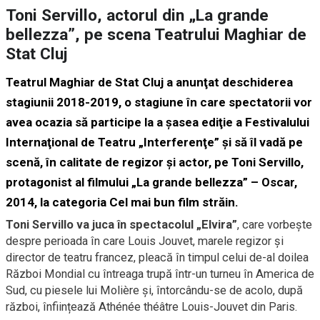
Toni Servillo, actorul din „La grande
bellezza”, pe scena Teatrului Maghiar de
Stat Cluj
Teatrul Maghiar de Stat Cluj a anunţat deschiderea
stagiunii 2018-2019, o stagiune în care spectatorii vor
avea ocazia să participe la a şasea ediţie a Festivalului
Internaţional de Teatru „Interferenţe” şi să îl vadă pe
scenă, în calitate de regizor şi actor, pe Toni Servillo,
protagonist al filmului „La grande bellezza” – Oscar,
2014, la categoria Cel mai bun film străin.
Toni Servillo va juca în spectacolul „Elvira”
, care vorbește
despre perioada în care Louis Jouvet, marele regizor și
director de teatru francez, pleacă în timpul celui de-al doilea
Război Mondial cu întreaga trupă într-un turneu în America de
Sud, cu piesele lui Molière și, întorcându-se de acolo, după
război, înființează Athénée théâtre Louis-Jouvet din Paris.