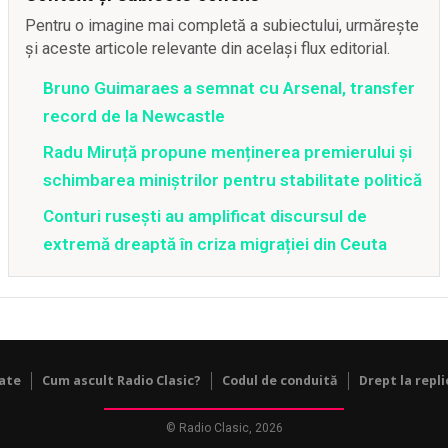
Pentru o imagine mai completă a subiectului, urmărește
și aceste articole relevante din același flux editorial.
Bruno Guimaraes a semnat cu Arsenal, transfer
record de la Newcastle
Radu Miruță propune menținerea premierului și
schimbarea miniștrilor pentru stabilitate politică
Conturi rusești au amplificat discursul de
extremă dreaptă în criza migrației din Ceuta
tate
Cum ascult Radio Clasic?
Codul de conduită
Drept la repli
© Radio Clasic, 2026