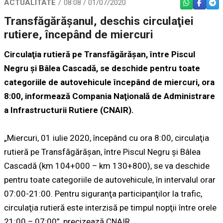
ACTUALITATE
08:08 / 01/07/2020
WHATSAPP
FACEBO
TEL
Transfăgărăşanul, deschis circulaţiei
rutiere, începând de miercuri
Circulaţia rutieră pe Transfăgărăşan, între Piscul
Negru şi Bâlea Cascadă, se deschide pentru toate
categoriile de autovehicule începând de miercuri, ora
8:00, informează Compania Naţională de Administrare
a Infrastructurii Rutiere (CNAIR).
„Miercuri, 01 iulie 2020, începând cu ora 8:00, circulaţia
rutieră pe Transfăgărăşan, între Piscul Negru şi Bâlea
Cascadă (km 104+000 – km 130+800), se va deschide
pentru toate categoriile de autovehicule, în intervalul orar
07:00-21:00. Pentru siguranţa participanţilor la trafic,
circulaţia rutieră este interzisă pe timpul nopţii între orele
21:00 – 07:00”, precizează CNAIR.