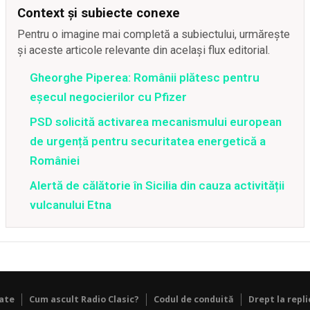
Context și subiecte conexe
Pentru o imagine mai completă a subiectului, urmărește
și aceste articole relevante din același flux editorial.
Gheorghe Piperea: Românii plătesc pentru
eșecul negocierilor cu Pfizer
PSD solicită activarea mecanismului european
de urgență pentru securitatea energetică a
României
Alertă de călătorie în Sicilia din cauza activității
vulcanului Etna
tate
Cum ascult Radio Clasic?
Codul de conduită
Drept la repli