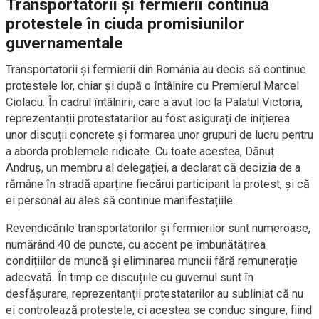
Transportatorii și fermierii continuă
protestele în ciuda promisiunilor
guvernamentale
Transportatorii și fermierii din România au decis să continue
protestele lor, chiar și după o întâlnire cu Premierul Marcel
Ciolacu. În cadrul întâlnirii, care a avut loc la Palatul Victoria,
reprezentanții protestatarilor au fost asigurați de inițierea
unor discuții concrete și formarea unor grupuri de lucru pentru
a aborda problemele ridicate. Cu toate acestea, Dănuț
Andruș, un membru al delegației, a declarat că decizia de a
rămâne în stradă aparține fiecărui participant la protest, și că
ei personal au ales să continue manifestațiile.
Revendicările transportatorilor și fermierilor sunt numeroase,
numărând 40 de puncte, cu accent pe îmbunătățirea
condițiilor de muncă și eliminarea muncii fără remunerație
adecvată. În timp ce discuțiile cu guvernul sunt în
desfășurare, reprezentanții protestatarilor au subliniat că nu
ei controlează protestele, ci acestea se conduc singure, fiind