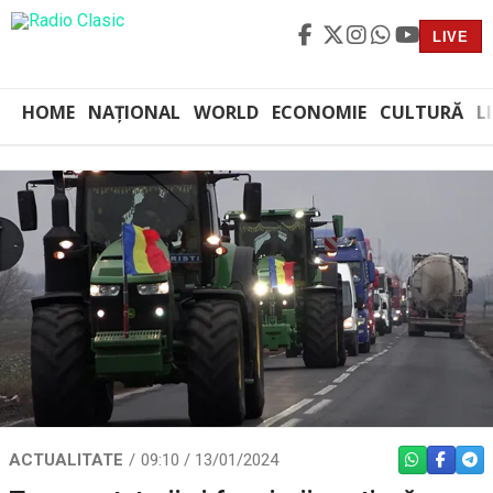
LIVE
HOME
NAȚIONAL
WORLD
ECONOMIE
CULTURĂ
L
ACTUALITATE
09:10 / 13/01/2024
WHATSAPP
FACEBO
TEL